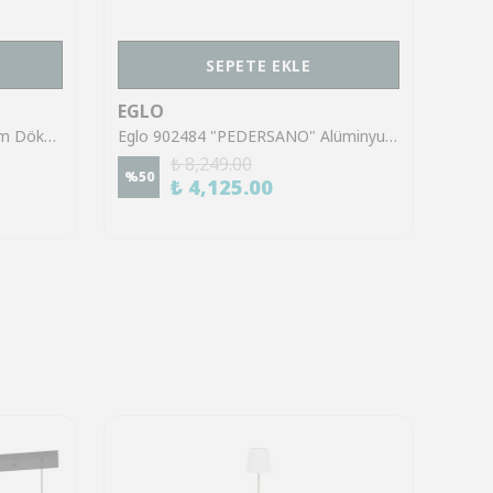
SEPETE EKLE
EGLO
EGL
Eglo 99573 "RUBIO" Alüminyum Döküm Dış Mekan Sensörlü Bahçe Aydınlatması Aplik Ip44
Eglo 902484 "PEDERSANO" Alüminyum. Plastik Pas Rengi Dış Mekan Bahçe Aydınlatması Aplik Ip44
₺ 8,249.00
%
50
%
50
₺ 4,125.00