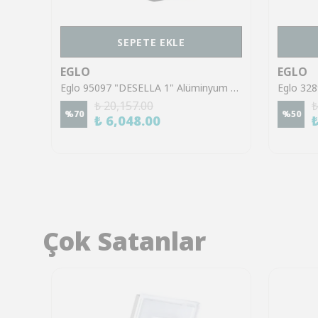
SEPETE EKLE
EGLO
EGLO
Eglo 97312 "BELCREDA" Alüminyum Döküm Dış Mekan Sensörlü Bahçe Aydınlatması Aplik Ip44
Eglo 95097 "DESELLA 1" Alüminyum Döküm Dış Mekan Bahçe Aydınlatması Aplik Ip55
₺ 20,157.00
₺
%
70
%
50
₺ 6,048.00
Çok Satanlar