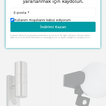
yararlanmak için kaydolun.
Kullanım Koşullarını kabul ediyorum
İndirimi Kazan
E-posta adresinizi girerek pazarlama ve tanıtım ile ilgili iletişim almayı kabul
edersiniz ve Gizlilik Politikamızı okuduğunuzu ve kabul ettiğinizi onaylarsınız.