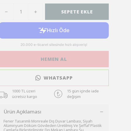
SEPETE EKLE
HEMEN AL
WHATSAPP
1000 TL üzeri
15 gün içinde iade
ücretsiz kargo
değişim
Ürün Açıklaması
Fener Tasarımlı Monreale Dış Duvar Lambası, Siyah
Alüminyum Döküm Gövdeden Üretilmiş Ve Şeffaf Plastik
Camlarla Birleştirilmiştir. Dış Mekan Lambası Su