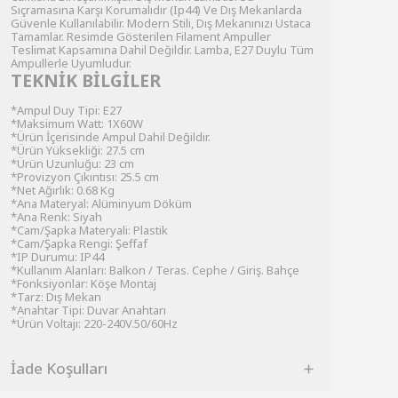
Sıçramasına Karşı Korumalıdır (Ip44) Ve Dış Mekanlarda
Güvenle Kullanılabilir. Modern Stili, Dış Mekanınızı Ustaca
Tamamlar. Resimde Gösterilen Filament Ampuller
Teslimat Kapsamına Dahil Değildir. Lamba, E27 Duylu Tüm
Ampullerle Uyumludur.
TEKNİK BİLGİLER
*Ampul Duy Tipi: E27
*Maksimum Watt: 1X60W
*Ürün İçerisinde Ampul Dahil Değildir.
*Ürün Yüksekliği: 27.5 cm
*Ürün Uzunluğu: 23 cm
*Provizyon Çıkıntısı: 25.5 cm
*Net Ağırlık: 0.68 Kg
*Ana Materyal: Alüminyum Döküm
*Ana Renk: Siyah
*Cam/Şapka Materyali: Plastik
*Cam/Şapka Rengi: Şeffaf
*IP Durumu: IP44
*Kullanım Alanları: Balkon / Teras. Cephe / Giriş. Bahçe
*Fonksiyonlar: Köşe Montaj
*Tarz: Dış Mekan
*Anahtar Tipi: Duvar Anahtarı
*Ürün Voltajı: 220-240V.50/60Hz
İade Koşulları