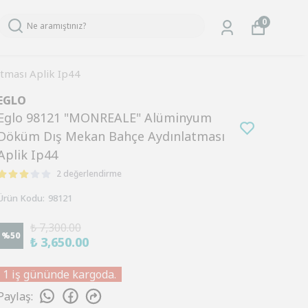
0
ması Aplik Ip44
EGLO
Eglo 98121 "MONREALE" Alüminyum
Döküm Dış Mekan Bahçe Aydınlatması
Aplik Ip44
2 değerlendirme
Ürün Kodu
:
98121
₺ 7,300.00
%
50
₺ 3,650.00
1 iş gününde kargoda.
Paylaş
: