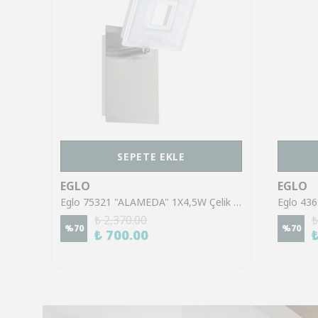
SEPETE EKLE
EGLO
EGLO
Eglo 43553 "GILTSPUR" Çelik Siyah Tavan Armatürü
Eglo 75321 "ALAMEDA" 1X4,5W Çelik Nikel Mat Sıva Üstü Spot
₺ 2,370.00
₺
%
70
%
70
₺ 700.00