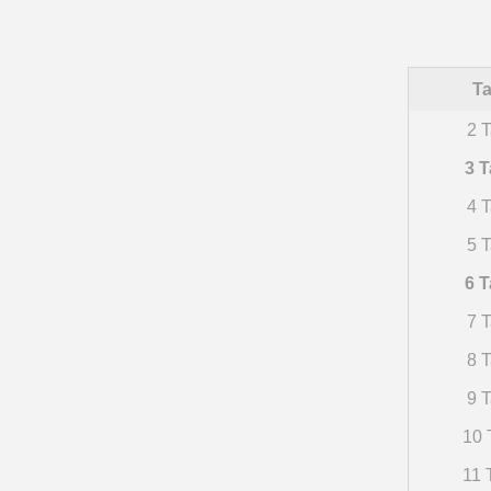
Ta
2 T
3 T
4 T
5 T
6 T
7 T
8 T
9 T
10 
11 