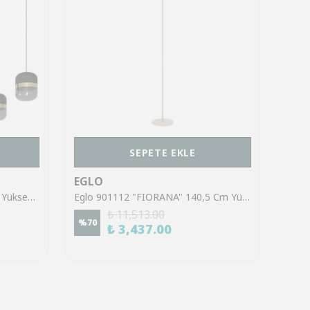
SEPETE EKLE
EGLO
EGL
Eglo 39921 "SINSIGA" 150 Cm Yüksekliğinde Çelik Siyah Sarkıt Avize
Eglo 901112 "FIORANA" 140,5 Cm Yüksekliğinde Çelik Köşe Lambası Lambader
₺ 11,513.00
%
70
%
70
₺ 3,437.00