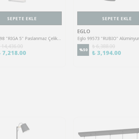
SEPETE EKLE
SEPETE EKLE
EGLO
Eglo 32898 "RIGA 5" Paslanmaz Çelik Dış Mekan Sensörlü Bahçe Aydınlatması Aplik Ip44
 14,436.00
₺ 6,388.00
%
50
₺ 7,218.00
₺ 3,194.00