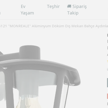
Ev
Teşhir
🚚 Sipariş
ü
Yaşam
Takip
8121 "MONREALE" Alüminyum Döküm Dış Mekan Bahçe Aydınlat