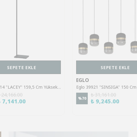
SEPETE EKLE
SEPETE EKLE
EGLO
Eglo 43614 "LACEY" 159,5 Cm Yüksekliğinde Çelik, Ahşap Köşe Lambası Lambader
 24,166.00
₺ 31,161.00
%
70
₺ 7,141.00
₺ 9,245.00