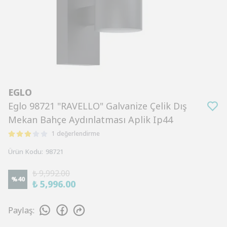
EGLO
Eglo 98721 "RAVELLO" Galvanize Çelik Dış
Mekan Bahçe Aydınlatması Aplik Ip44
1 değerlendirme
Ürün Kodu
:
98721
₺ 9,992.00
%
40
₺ 5,996.00
Paylaş
: