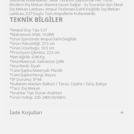
Güvenle Kullanılabilir. Sade Tasarımı Sayesinde Her Türlü
Modern Dış Mekan Alanına Uyum Sağlar - Ev Duvarları İçin İdeal
Dış Mekan Lambası. Ampul Teslimata Dahil Değildir. Dış Mekan
Lambası, E27 Duylu Tüm Ampullerle Kullanılabilir.
TEKNİK BİLGİLER
*Ampul Duy Tipi: E27
*Maksimum Watt: 1X28W
*Ürün İçerisinde Ampul Dahil Değildir.
*Ürün Yüksekliği: 27.5 cm
*Ürün Uzunluğu: 16.5 cm
*Provizyon Çıkıntısı: 22.5 cm
*Net Ağırlık: 0.96 Kg
*Ana Materyal: Galvanize Çelik
*Ana Renk: Siyah
*Cam/Şapka Materyali: Plastik
*Cam/Şapka Rengi: Beyaz
*IP Durumu: IP44
*Kullanım Alanları: Balkon / Teras. Cephe / Giriş. Bahçe
*Tarz: Dış Mekan
*Anahtar Tipi: Duvar Anahtarı
*Ürün Voltajı: 220-240V.50/60Hz
İade Koşulları