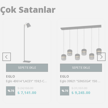
Çok Satanlar
SEPETE EKLE
SEPETE EKLE
EGLO
EGLO
Eglo 43614 "LACEY" 159,5 Cm Yüksekliğinde Çelik, Ahşap Köşe Lambası Lambader
Eglo 39921 "SINSIGA" 150 Cm Yüksekliğinde Çelik Siyah Sarkıt Avize
₺ 24,166.00
₺ 31,161.00
%
70
%
70
₺ 7,141.00
₺ 9,245.00