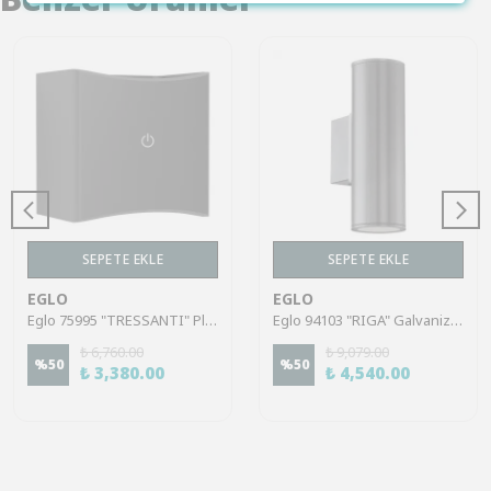
SEPETE EKLE
SEPETE EKLE
EGLO
EGLO
Eglo 75995 "TRESSANTI" Plastik Siyah Mat Dış Mekan Bahçe Aydınlatması Aplik Ip44
Eglo 94103 "RIGA" Galvanize Çelik Dış Mekan Bahçe Aydınlatması Aplik Ip44
₺ 6,760.00
₺ 9,079.00
%
50
%
50
₺ 3,380.00
₺ 4,540.00