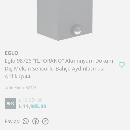
EGLO
Eglo 98726 "RIFORANO" Alüminyum Döküm
Dış Mekan Sensörlü Bahçe Aydınlatması
Aplik Ip44
Ürün Kodu
:
98726
₺ 19,974.00
%
40
₺ 11,985.00
Paylaş
: