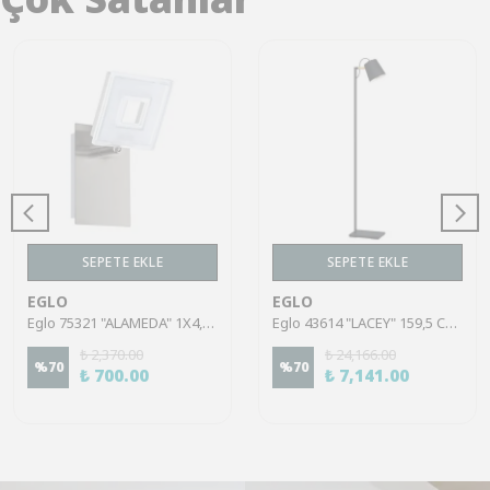
SEPETE EKLE
SEPETE EKLE
EGLO
EGLO
Eglo 75321 "ALAMEDA" 1X4,5W Çelik Nikel Mat Sıva Üstü Spot
Eglo 43614 "LACEY" 159,5 Cm Yüksekliğinde Çelik, Ahşap Köşe Lambası Lambader
₺ 2,370.00
₺ 24,166.00
%
70
%
70
₺ 700.00
₺ 7,141.00