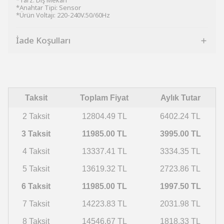
*Tarz: Dış Mekan
*Anahtar Tipi: Sensor
*Ürün Voltajı: 220-240V.50/60Hz
İade Koşulları
Taksit
Toplam Fiyat
Aylık Tutar
2 Taksit
12804.49 TL
6402.24 TL
3 Taksit
11985.00 TL
3995.00 TL
4 Taksit
13337.41 TL
3334.35 TL
5 Taksit
13619.32 TL
2723.86 TL
6 Taksit
11985.00 TL
1997.50 TL
7 Taksit
14223.83 TL
2031.98 TL
8 Taksit
14546.67 TL
1818.33 TL