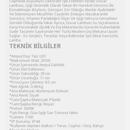
Cephede Büyüleyici Dekoratif Işık Efektleri Yaratır. Duvar
Lambası, Işığı Otomatik Olarak Yakan Bir Hareket Sensörü İle
Donatılmıştır. Böylece, Görüşün Zor Olduğu Alanlar Aydınlatılır
Ve İstenmeyen Misafirler Caydırılır. Entegre Alacakaranlık
Sensörü, Ortamın Parlaklığını Ölçer Ve Işığı Yalnızca Gerçekten
Gerekli Olduğunda Yakar. Ayrıca, Duvar Lambası Su Sıçramasına
Karşı Korumalıdır (Ip44) Ve Dış Mekanlarda Güvenle Kullanılabilir.
Sade Tasarımı Sayesinde Her Türlü Modern Dış Mekana Uyum
Sağlar - Ev Girişleri, Teraslar Veya Balkonlar İçin İdeal Sensörlü
Lamba.
TEKNİK BİLGİLER
*Ampul Duy Tipi: LED
*Maksimum Watt: 2X5W
*Ürün İçerisinde Ampul Dahildir.
*Ürün Dim Edilemez.
*Ürün Yüksekliği: 29 cm
*Ürün Uzunluğu: 11 cm
*Provizyon Çıkıntısı: 9.5 cm
*Net Ağırlık: 0.98 Kg
*Ana Materyal: Alüminyum Döküm
*Ana Renk: Siyah
*Cam/Şapka Materyali: Plastik
*Cam/Şapka Rengi: Beyaz
*Kelvın: 3000K
*Işık Rengi: Gün Işığı Sarı Tonuna Yakın
*Lümen: 1100
*IP Durumu: IP44
*Kullanım Alanları: Balkon / Teras. Cephe / Giriş. Bahçe