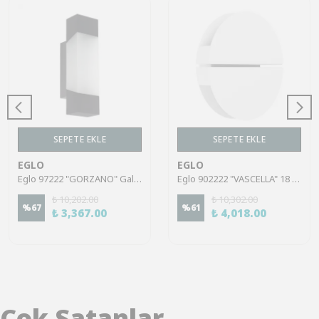
SEPETE EKLE
SEPETE EKLE
EGLO
EGLO
Eglo 97222 "GORZANO" Galvanize Çelik Dış Mekan Bahçe Aydınlatması Aplik Ip44
Eglo 902222 "VASCELLA" 18 Cm Çapında Paslanmaz Çelik Dış Mekan Bahçe Aydınlatması Aplik Ip44
₺ 10,202.00
₺ 10,302.00
%
67
%
61
₺ 3,367.00
₺ 4,018.00
Çok Satanlar