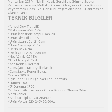
Montaj İçin 205 Mm'Lik Bir Kesik Gereklidir. Gömme Spotun
Zamansız Tasarımı, Mutfak, Oturma Odası, Yatak Odası, Koridor
Veya Yemek Odası Gibi Her Türlü Yaşam Alanında Kullanılmasına
Olanak Tanır.
TEKNİK BİLGİLER
*Ampul Duy Tipi: LED
*Maksimum Watt: 17W
*Ürün İçerisinde Ampul Dahildir.
*Ürün Dim Edilemez.
*Ürün Uzunluğu: 21.6 cm
*Ürün Genişliği: 21.6 cm
*Derinlik: 2.6 cm
*Delik Çapı: 20.5 x 20.5 cm
*Net Ağırlık: 0.51 Kg
*Ana Materyal: Çelik
*Ana Renk: Nikel Mat
*Cam/Şapka Materyali: Plastik
*Cam/Şapka Rengi: Beyaz
*Kelvın: 3000K
*Işık Rengi: Gün Işığı Sarı Tonuna Yakın
*Lümen: 2000
*IP Durumu: IP20
*Kullanım Alanları: Yatak Odası. Koridor. Oturma Odası.
Merdivenler
*Anahtar Tipi: Duvar Anahtarı
*Ürün Voltajı: 220-240V.50/60Hz