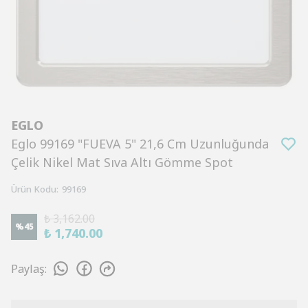
EGLO
Eglo 99169 "FUEVA 5" 21,6 Cm Uzunluğunda
Çelik Nikel Mat Sıva Altı Gömme Spot
Ürün Kodu
:
99169
₺ 3,162.00
%
45
₺ 1,740.00
Paylaş
: