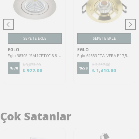
SEPETE EKLE
SEPETE EKLE
EGLO
EGLO
Eglo 98303 "SALICETO" 8,8 Cm Çapında Alüminyum Nikel Mat Sıva Altı Gömme Spot
Eglo 61553 "TALVERA P" 7,5 Cm Çapında Alüminyum Döküm Pirinç Sıva Altı Gömme Spot
₺ 3,073.00
₺ 3,357.00
%
70
%
58
₺ 922.00
₺ 1,410.00
Çok Satanlar