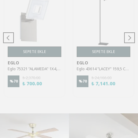
SEPETE EKLE
SEPETE EKLE
EGLO
EGLO
Eglo 75321 "ALAMEDA" 1X4,5W Çelik Nikel Mat Sıva Üstü Spot
Eglo 43614 "LACEY" 159,5 Cm Yüksekliğinde Çelik, Ahşap Köşe Lambası Lambader
₺ 2,370.00
₺ 24,166.00
%
70
%
70
₺ 700.00
₺ 7,141.00