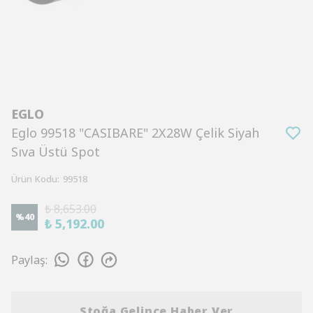
EGLO
Eglo 99518 "CASIBARE" 2X28W Çelik Siyah
Sıva Üstü Spot
Ürün Kodu
:
99518
₺ 8,653.00
%
40
₺ 5,192.00
Paylaş
:
Stoğa Gelince Haber Ver