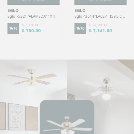
EGLO
EGLO
Eglo 75321 "ALAMEDA" 1X4,5W Çelik Nikel Mat Sıva Üstü Spot
Eglo 43614 "LACEY" 159,5 Cm Yüksekliğinde Çelik, Ahşap Köşe Lambası Lambader
₺ 2,370.00
₺ 24,166.00
%
70
%
70
₺ 700.00
₺ 7,141.00