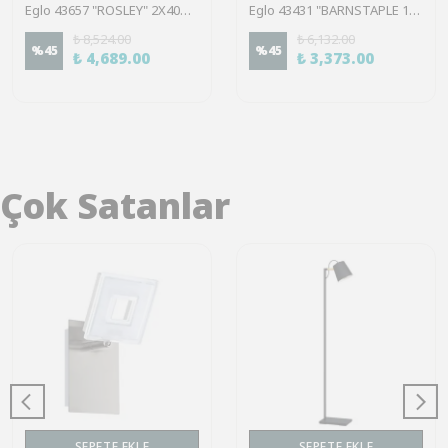
Eglo 43657 "ROSLEY" 2X40W Çelik Siyah Sıva Üstü Spot
Eglo 43431 "BARNSTAPLE 1" 1X28W Ahşap, Çelik Siyah Sıva Üstü Spot
₺ 8,524.00
₺ 6,132.00
%
45
%
45
₺ 4,689.00
₺ 3,373.00
Çok Satanlar
SEPETE EKLE
SEPETE EKLE