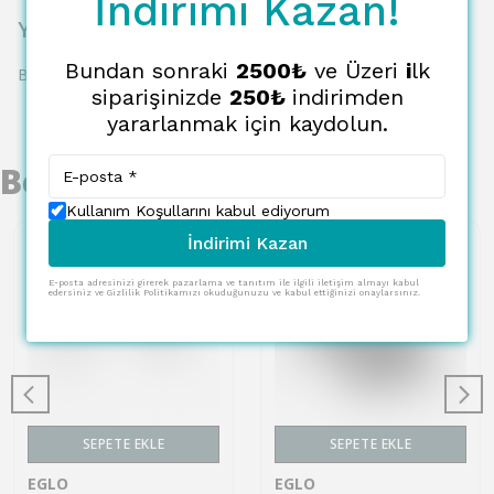
İndirimi Kazan!
Yorumlar
Bundan sonraki
2500₺
ve Üzeri
i
lk
Bu ürün için henüz yorum yapılmamış.
siparişinizde
250₺
indirimden
yararlanmak için kaydolun.
Benzer Ürünler
Kullanım Koşullarını kabul ediyorum
İndirimi Kazan
E-posta adresinizi girerek pazarlama ve tanıtım ile ilgili iletişim almayı kabul
edersiniz ve Gizlilik Politikamızı okuduğunuzu ve kabul ettiğinizi onaylarsınız.
SEPETE EKLE
SEPETE EKLE
EGLO
EGLO