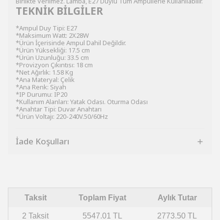
Birlikte Verilmez. Lamba, E27 Duylu Tüm Ampullerle Kullanılabilir.
TEKNİK BİLGİLER
*Ampul Duy Tipi: E27
*Maksimum Watt: 2X28W
*Ürün İçerisinde Ampul Dahil Değildir.
*Ürün Yüksekliği: 17.5 cm
*Ürün Uzunluğu: 33.5 cm
*Provizyon Çıkıntısı: 18 cm
*Net Ağırlık: 1.58 Kg
*Ana Materyal: Çelik
*Ana Renk: Siyah
*IP Durumu: IP20
*Kullanım Alanları: Yatak Odası. Oturma Odası
*Anahtar Tipi: Duvar Anahtarı
*Ürün Voltajı: 220-240V.50/60Hz
İade Koşulları
Taksit
Toplam Fiyat
Aylık Tutar
2 Taksit
5547.01 TL
2773.50 TL