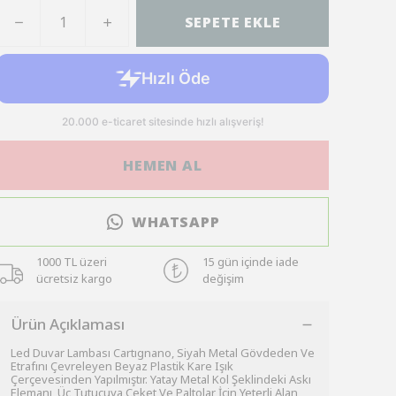
SEPETE EKLE
HEMEN AL
WHATSAPP
1000 TL üzeri
15 gün içinde iade
ücretsiz kargo
değişim
Ürün Açıklaması
Led Duvar Lambası Cartıgnano, Siyah Metal Gövdeden Ve
Etrafını Çevreleyen Beyaz Plastik Kare Işık
Çerçevesinden Yapılmıştır. Yatay Metal Kol Şeklindeki Askı
Elemanı, Üç Tutucuya Ceket Ve Paltolar İçin Yeterli Alan