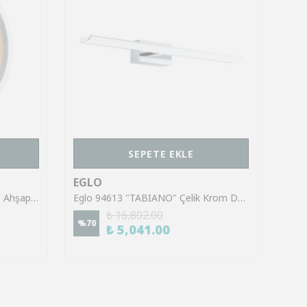
SEPETE EKLE
EGLO
EGL
Eglo 39897 "CADINARO" Çelik, Ahşap Gri, Kahverengi Duvar Aplik
Eglo 94613 "TABIANO" Çelik Krom Duvar Aplik
₺ 16,802.00
%
70
%
45
₺ 5,041.00