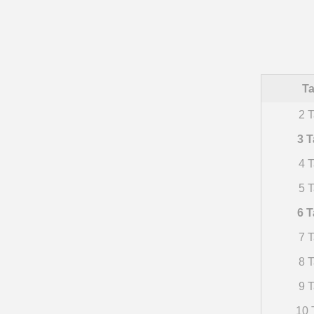
Ta
2 T
3 T
4 T
5 T
6 T
7 T
8 T
9 T
10 