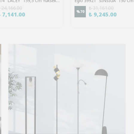
Eglo 43614 "LACEY" 159,5 Cm Yüksekliğinde Çelik, Ahşap Köşe Lambası Lambader
 24,166.00
₺ 31,161.00
%
70
₺ 7,141.00
₺ 9,245.00