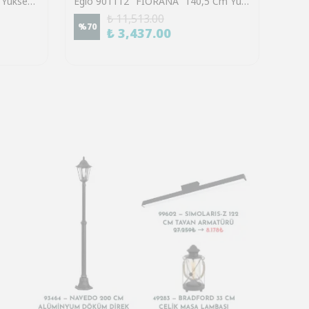
Eglo 39921 "SINSIGA" 150 Cm Yüksekliğinde Çelik Siyah Sarkıt Avize
Eglo 901112 "FIORANA" 140,5 Cm Yüksekliğinde Çelik Köşe Lambası Lambader
₺ 11,513.00
%
70
%
70
₺ 3,437.00