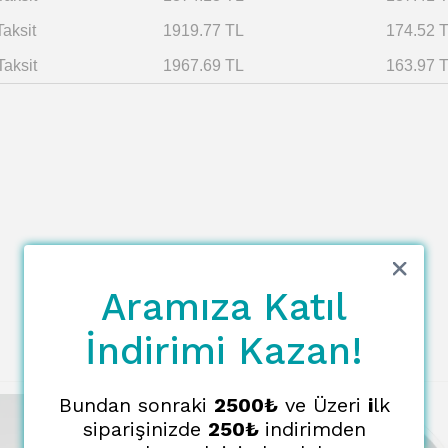
Taksit
1919.77 TL
174.52 
Taksit
1967.69 TL
163.97 
Aramıza Katıl
İndirimi Kazan!
Bundan sonraki
2500₺
ve Üzeri
i
lk
siparişinizde
250₺
indirimden