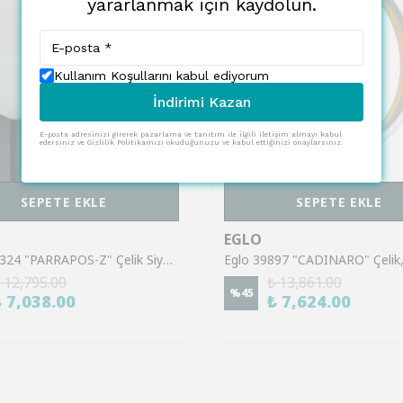
yararlanmak için kaydolun.
Kullanım Koşullarını kabul ediyorum
İndirimi Kazan
E-posta adresinizi girerek pazarlama ve tanıtım ile ilgili iletişim almayı kabul
edersiniz ve Gizlilik Politikamızı okuduğunuzu ve kabul ettiğinizi onaylarsınız.
SEPETE EKLE
SEPETE EKLE
EGLO
Eglo 900324 "PARRAPOS-Z" Çelik Siyah Duvar Aplik
 12,795.00
₺ 13,861.00
%
45
₺ 7,038.00
₺ 7,624.00