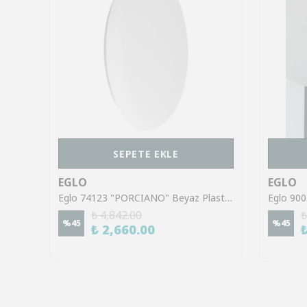
SEPETE EKLE
EGLO
EGLO
Eglo 901287 "REGELLO-Z" Plastik, Alüminyum Siyah Ayna Ve Tablo Üzeri Aydınlatması Ip44 RGB
Eglo 74123 "PORCIANO" Beyaz Plastik Duvar Aplik
₺ 4,842.00
₺
%
45
%
45
₺ 2,660.00