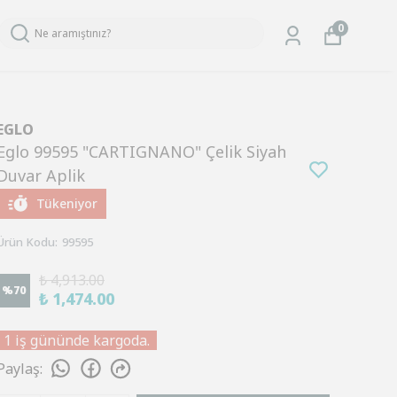
0
EGLO
Eglo 99595 "CARTIGNANO" Çelik Siyah
Duvar Aplik
Tükeniyor
Ürün Kodu
:
99595
₺ 4,913.00
%
70
₺ 1,474.00
1 iş gününde kargoda.
Paylaş
: