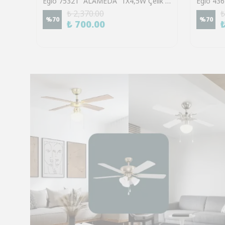
Eglo 43553 "GILTSPUR" Çelik Siyah Tavan Armatürü
Eglo 75321 "ALAMEDA" 1X4,5W Çelik Nikel Mat Sıva Üstü Spot
₺ 2,370.00
₺
%
70
%
70
₺ 700.00