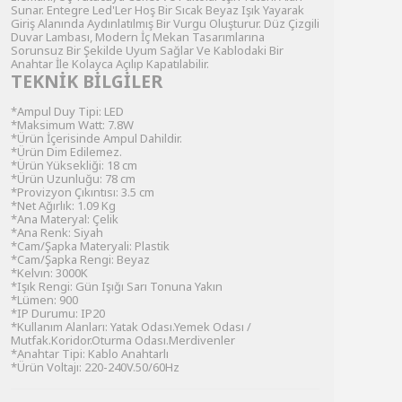
Sunar. Entegre Led'Ler Hoş Bir Sıcak Beyaz Işık Yayarak
Giriş Alanında Aydınlatılmış Bir Vurgu Oluşturur. Düz Çizgili
Duvar Lambası, Modern İç Mekan Tasarımlarına
Sorunsuz Bir Şekilde Uyum Sağlar Ve Kablodaki Bir
Anahtar İle Kolayca Açılıp Kapatılabilir.
TEKNİK BİLGİLER
*Ampul Duy Tipi: LED
*Maksimum Watt: 7.8W
*Ürün İçerisinde Ampul Dahildir.
*Ürün Dim Edilemez.
*Ürün Yüksekliği: 18 cm
*Ürün Uzunluğu: 78 cm
*Provizyon Çıkıntısı: 3.5 cm
*Net Ağırlık: 1.09 Kg
*Ana Materyal: Çelik
*Ana Renk: Siyah
*Cam/Şapka Materyali: Plastik
*Cam/Şapka Rengi: Beyaz
*Kelvın: 3000K
*Işık Rengi: Gün Işığı Sarı Tonuna Yakın
*Lümen: 900
*IP Durumu: IP20
*Kullanım Alanları: Yatak Odası.Yemek Odası /
Mutfak.Koridor.Oturma Odası.Merdivenler
*Anahtar Tipi: Kablo Anahtarlı
*Ürün Voltajı: 220-240V.50/60Hz