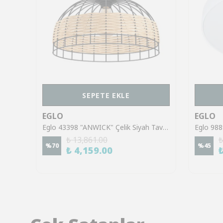
SEPETE EKLE
EGLO
EGLO
Eglo 901832 "BOLOGNANO-Z" 76 Cm Uzunluğunda Gri Çelik RGB Tavan Armatürü
Eglo 43398 "ANWICK" Çelik Siyah Tavan Armatürü
₺ 13,861.00
₺
%
70
%
45
₺ 4,159.00