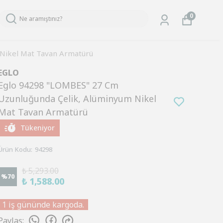
0
Nikel Mat Tavan Armatürü
EGLO
Eglo 94298 "LOMBES" 27 Cm
Uzunluğunda Çelik, Alüminyum Nikel
Mat Tavan Armatürü
Tükeniyor
Ürün Kodu
:
94298
₺ 5,293.00
%
70
₺ 1,588.00
1 iş gününde kargoda.
Paylaş
: