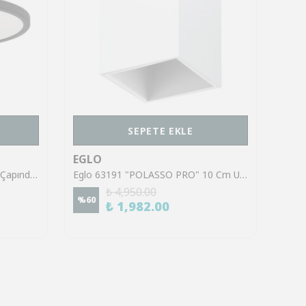
SEPETE EKLE
EGLO
EGL
Eglo 901438 "ROVITO" 30 Cm Çapında Siyah Plastik Tavan Armatürü
Eglo 63191 "POLASSO PRO" 10 Cm Uzunluğunda Alüminyum Beyaz Tavan Armatürü
₺ 4,950.00
%
60
%
40
₺ 1,982.00