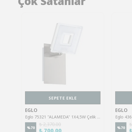
Çok Satanlar
SEPETE EKLE
EGLO
EGLO
Eglo 43553 "GILTSPUR" Çelik Siyah Tavan Armatürü
Eglo 75321 "ALAMEDA" 1X4,5W Çelik Nikel Mat Sıva Üstü Spot
₺ 2,370.00
₺
%
70
%
70
₺ 700.00