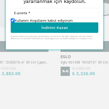
yararlanmak için kaydolun.
Kullanım Koşullarını kabul ediyorum
İndirimi Kazan
E-posta adresinizi girerek pazarlama ve tanıtım ile ilgili iletişim almayı kabul
edersiniz ve Gizlilik Politikamızı okuduğunuzu ve kabul ettiğinizi onaylarsınız.
SEPETE EKLE
SEPETE EKLE
EGLO
Eglo 98891 "ZUBIETA-A" 30 Cm Çapında Çelik Beyaz Tavan Armatürü
 7,057.00
₺ 5,865.00
%
45
₺ 3,882.00
₺ 3,226.00