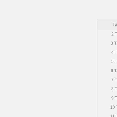
Ta
2 T
3 T
4 T
5 T
6 T
7 T
8 T
9 T
10 
11 