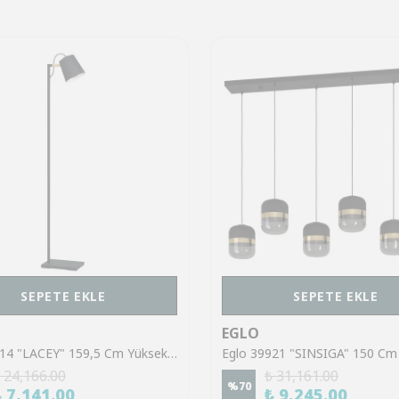
SEPETE EKLE
SEPETE EKLE
EGLO
Eglo 43614 "LACEY" 159,5 Cm Yüksekliğinde Çelik, Ahşap Köşe Lambası Lambader
 24,166.00
₺ 31,161.00
%
70
₺ 7,141.00
₺ 9,245.00