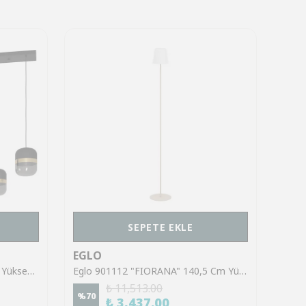
SEPETE EKLE
EGLO
EGL
Eglo 39921 "SINSIGA" 150 Cm Yüksekliğinde Çelik Siyah Sarkıt Avize
Eglo 901112 "FIORANA" 140,5 Cm Yüksekliğinde Çelik Köşe Lambası Lambader
₺ 11,513.00
%
70
%
70
₺ 3,437.00