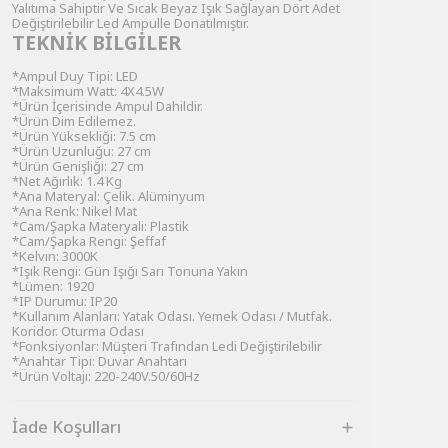
Yalıtıma Sahiptir Ve Sıcak Beyaz Işık Sağlayan Dört Adet
Değiştirilebilir Led Ampulle Donatılmıştır.
TEKNİK BİLGİLER
*Ampul Duy Tipi: LED
*Maksimum Watt: 4X4.5W
*Ürün İçerisinde Ampul Dahildir.
*Ürün Dim Edilemez.
*Ürün Yüksekliği: 7.5 cm
*Ürün Uzunluğu: 27 cm
*Ürün Genişliği: 27 cm
*Net Ağırlık: 1.4 Kg
*Ana Materyal: Çelik. Alüminyum
*Ana Renk: Nikel Mat
*Cam/Şapka Materyali: Plastik
*Cam/Şapka Rengi: Şeffaf
*Kelvın: 3000K
*Işık Rengi: Gün Işığı Sarı Tonuna Yakın
*Lümen: 1920
*IP Durumu: IP20
*Kullanım Alanları: Yatak Odası. Yemek Odası / Mutfak.
Koridor. Oturma Odası
*Fonksiyonlar: Müşteri Trafından Ledi Değiştirilebilir
*Anahtar Tipi: Duvar Anahtarı
*Ürün Voltajı: 220-240V.50/60Hz
İade Koşulları