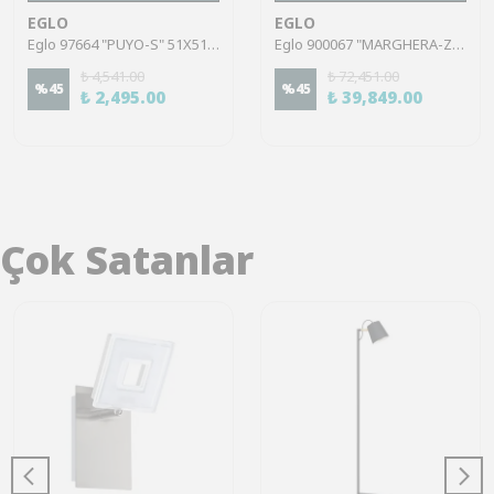
EGLO
EGLO
Eglo 97664 "PUYO-S" 51X51 Cm Uzunluğunda Nikel Mat Krom Tavan Armatürü
Eglo 900067 "MARGHERA-Z" Çelik Siyah Tavan Armatürü RGB
₺ 4,541.00
₺ 72,451.00
%
45
%
45
₺ 2,495.00
₺ 39,849.00
Çok Satanlar