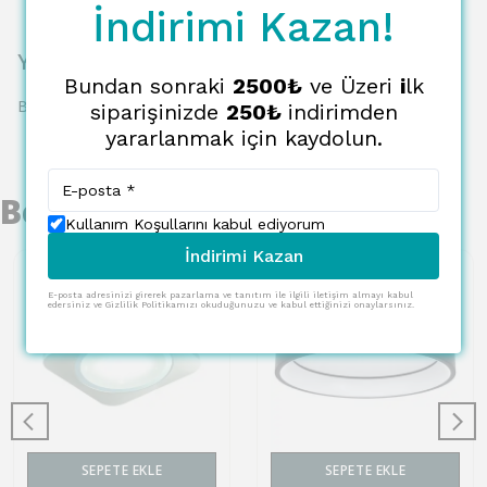
İndirimi Kazan!
Yorumlar
Bundan sonraki
2500₺
ve Üzeri
i
lk
Bu ürün için henüz yorum yapılmamış.
siparişinizde
250₺
indirimden
yararlanmak için kaydolun.
Benzer Ürünler
Kullanım Koşullarını kabul ediyorum
İndirimi Kazan
E-posta adresinizi girerek pazarlama ve tanıtım ile ilgili iletişim almayı kabul
edersiniz ve Gizlilik Politikamızı okuduğunuzu ve kabul ettiğinizi onaylarsınız.
SEPETE EKLE
SEPETE EKLE