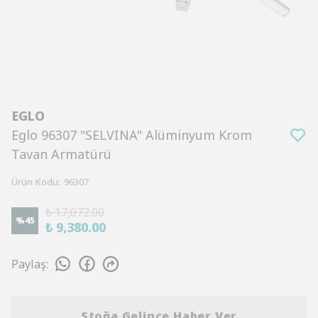
EGLO
Eglo 96307 "SELVINA" Alüminyum Krom
Tavan Armatürü
Ürün Kodu
:
96307
₺ 17,072.00
%
45
₺ 9,380.00
Paylaş
:
Stoğa Gelince Haber Ver