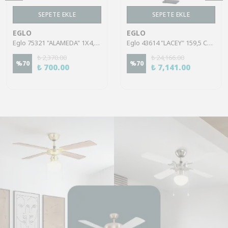
SEPETE EKLE
SEPETE EKLE
EGLO
EGLO
Eglo 75321 "ALAMEDA" 1X4,5W Çelik Nikel Mat Sıva Üstü Spot
Eglo 43614 "LACEY" 159,5 Cm Yüksekliğinde Çelik, Ahşap Köşe Lambası Lambader
₺ 2,370.00
₺ 24,166.00
%
70
%
70
₺ 700.00
₺ 7,141.00