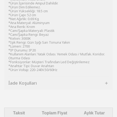
*Ürün İçerisinde Ampul Dahildir.
*Ürün Dim Edilemez.
*Ürün Yüksekliği: 18.5 cm
*Ürün Çapı: 52 cm
*Net Ağırlık: 0.69 Kg
*Ana Materyal: Alüminyum
*Ana Renk: Krom
*Cam/Şapka Materyali: Plastik
*Cam/Şapka Rengi: Beyaz
*Kelvın: 3000K
*Işık Rengi: Gün Işığı Sarı Tonuna Yakın
*Lümen: 2700
*IP Durumu: IP20
*Kullanım Alanları: Yatak Odası. Yemek Odası / Mutfak. Koridor.
Oturma Odası
*Fonksiyonlar: Müşteri Trafından Led Değiştirilemez
*Anahtar Tipi: Duvar Anahtarı
*Ürün Voltajı: 220-240V.50/60Hz
İade Koşulları
Taksit
Toplam Fiyat
Aylık Tutar