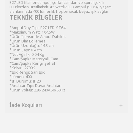
E27 LED filament ampul, şeffaf camdan ve spiral şekilli
LED'lerden üretilmiştir. 4,5 wattlık LED ampul (ST64), yaşam
alanlarınızda 400 lümenlik hoş bir sıcak beyaz ışık sağlar.
TEKNİK BİLGİLER
*Ampul Duy Tipi: E27-LED-ST64
*Maksimum Watt: 1X4.5W
*Ürün İçerisinde Ampul Dahildir.
*Ürün Dim Edilemez.
*Ürün Uzunluğu: 14.3 cm
*Ürün Çapı: 6.4 cm
*Net Ağırlık: 0.04 Kg
*Cam/Şapka Materyali: Cam
*Cam/Şapka Rengi: Şeffaf
*Kelvın: 2700K
*Işık Rengi: Sarı Işık
*Lümen: 400
*IP Durumu: IP20
*Anahtar Tipi: Duvar Anahtarı
*Ürün Voltajı: 220-240V.50/60Hz
İade Koşulları