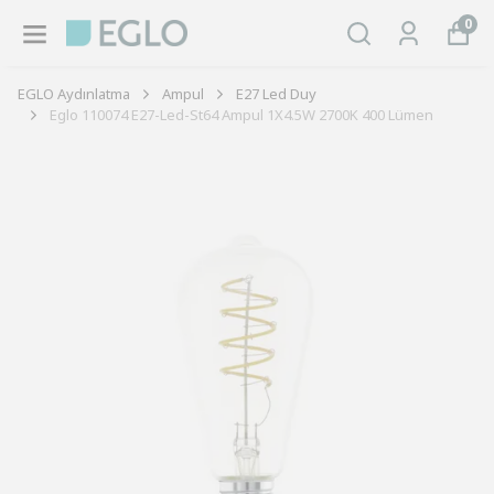
0
EGLO Aydınlatma
Ampul
E27 Led Duy
Eglo 110074 E27-Led-St64 Ampul 1X4.5W 2700K 400 Lümen