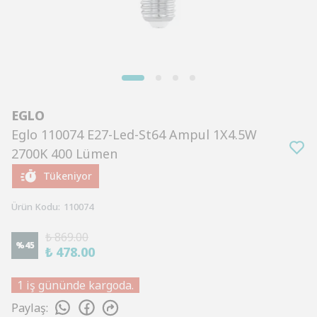
EGLO
Eglo 110074 E27-Led-St64 Ampul 1X4.5W
2700K 400 Lümen
Tükeniyor
Ürün Kodu
:
110074
₺ 869.00
%
45
₺ 478.00
1 iş gününde kargoda.
Paylaş
: