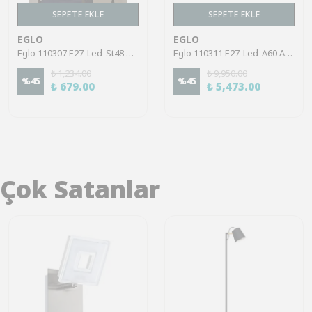
SEPETE EKLE
SEPETE EKLE
EGLO
EGLO
Eglo 110307 E27-Led-St48 Ampul 1X7,3W Şeffaf 2700K 806 Lümen
Eglo 110311 E27-Led-A60 Ampul 2X9W Opal 2700-6500K 806 Lümen 2’Li Paket RGB
₺ 1,234.00
₺ 9,950.00
%
45
%
45
₺ 679.00
₺ 5,473.00
Çok Satanlar