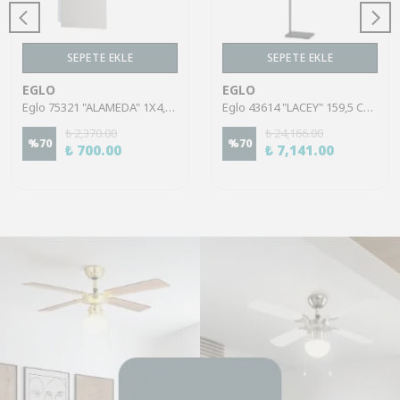
SEPETE EKLE
SEPETE EKLE
EGLO
EGLO
Eglo 75321 "ALAMEDA" 1X4,5W Çelik Nikel Mat Sıva Üstü Spot
Eglo 43614 "LACEY" 159,5 Cm Yüksekliğinde Çelik, Ahşap Köşe Lambası Lambader
₺ 2,370.00
₺ 24,166.00
%
70
%
70
₺ 700.00
₺ 7,141.00