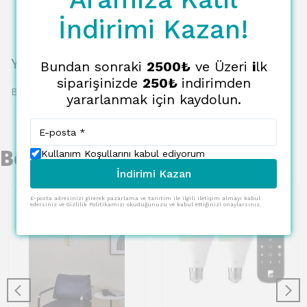
İndirimi Kazan!
Yorumlar
Bundan sonraki
2500₺
ve Üzeri
i
lk
siparişinizde
250₺
indirimden
Bu ürün için henüz yorum yapılmamış.
yararlanmak için kaydolun.
Benzer Ürünler
Kullanım Koşullarını kabul ediyorum
İndirimi Kazan
E-posta adresinizi girerek pazarlama ve tanıtım ile ilgili iletişim almayı kabul
edersiniz ve Gizlilik Politikamızı okuduğunuzu ve kabul ettiğinizi onaylarsınız.