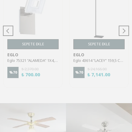
SEPETE EKLE
SEPETE EKLE
EGLO
EGLO
Eglo 75321 "ALAMEDA" 1X4,5W Çelik Nikel Mat Sıva Üstü Spot
Eglo 43614 "LACEY" 159,5 Cm Yüksekliğinde Çelik, Ahşap Köşe Lambası Lambader
₺ 2,370.00
₺ 24,166.00
%
70
%
70
₺ 700.00
₺ 7,141.00