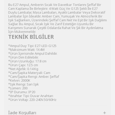
Bu E27 Ampul, Amberin Sıcak Ve Davetkar Tonlarını Şeffaf Bir
Cam Kaplama İle Birleştirir. 4 Watt Güç Ve G125 Şekli İle E27
Duylu Lambalar, Masa Lambaları, Ayaklı Lambalar Veya Dekoratif
Lambalar İçin İdealdir. Amber Cam, Yumuşak Ve Atmosferik Bir
Işık Sağlarken, Üzerindeki Şeffaf Cam Net Ve Eşit Bir Işık Dağılımı
Sağlar. Bu Ampul, Sıcak Işık Ve Zarif Estetiğin Uyumlu Bir
Karışımını Sunarak Çeşitli Odalarda Rahat Ve Şık Bir Aydınlatma
İçin Mükemmeldir.
TEKNİK BİLGİLER
*Ampul Duy Tipi: E27-LED-G125
*Maksimum Watt: 1X4W
*Ürün İçerisinde Ampul Dahildir.
*Ürün Dim Edilebilir.
*Ürün Uzunluğu: 17.8 cm
*Ürün Çapı: 12.5 cm
*Net Ağırlık: 0.14 Kg
*Cam/Şapka Materyali: Cam
*Cam/Şapka Rengi: Amber. Şeffaf
*Kelvın: 2000K
*Işık Rengi: Sarı Işık
*Lümen: 200
*IP Durumu: IP20
*Anahtar Tipi: Duvar Anahtarı
*Ürün Voltajı: 220-240V.50/60Hz
İade Koşulları