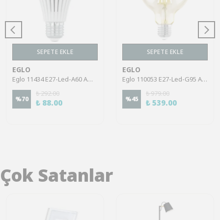
SEPETE EKLE
SEPETE EKLE
EGLO
EGLO
Eglo 11434 E27-Led-A60 Ampul 1X7W Opal 3000K 470 Lümen
Eglo 110053 E27-Led-G95 Ampul 1X4W Amber 2200K 350 Lümen
₺ 292.00
₺ 979.00
%
70
%
45
₺ 88.00
₺ 539.00
Çok Satanlar