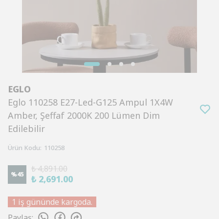
EGLO
Eglo 110258 E27-Led-G125 Ampul 1X4W
Amber, Şeffaf 2000K 200 Lümen Dim
Edilebilir
Ürün Kodu
:
110258
₺ 4,891.00
%
45
₺ 2,691.00
1 iş gününde kargoda.
Paylaş
: