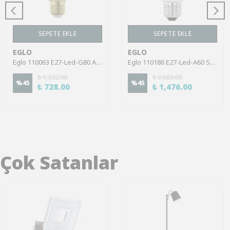
SEPETE EKLE
SEPETE EKLE
EGLO
EGLO
Eglo 110063 E27-Led-G80 Ampul 1X4W Amber 1700K 300 Lümen Dim Edilebilir
Eglo 110186 E27-Led-A60 Sensörlü Ampul 1X6,1W Opal 2700K 830 Lümen
₺ 1,322.00
₺ 2,683.00
%
45
%
45
₺ 728.00
₺ 1,476.00
Çok Satanlar