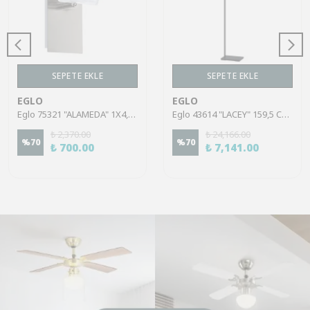
SEPETE EKLE
SEPETE EKLE
EGLO
EGLO
Eglo 75321 "ALAMEDA" 1X4,5W Çelik Nikel Mat Sıva Üstü Spot
Eglo 43614 "LACEY" 159,5 Cm Yüksekliğinde Çelik, Ahşap Köşe Lambası Lambader
₺ 2,370.00
₺ 24,166.00
%
70
%
70
₺ 700.00
₺ 7,141.00