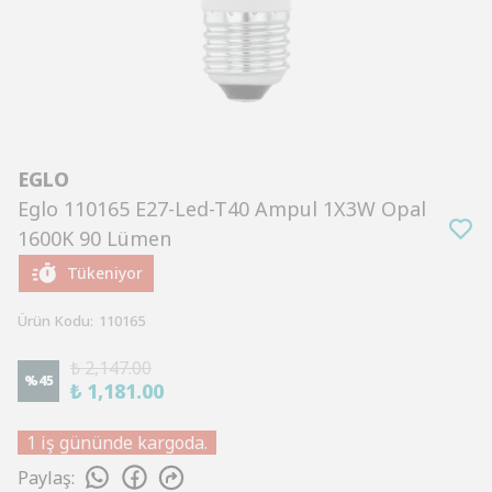
EGLO
Eglo 110165 E27-Led-T40 Ampul 1X3W Opal
1600K 90 Lümen
Tükeniyor
Ürün Kodu
:
110165
₺ 2,147.00
%
45
₺ 1,181.00
1 iş gününde kargoda.
Paylaş
: