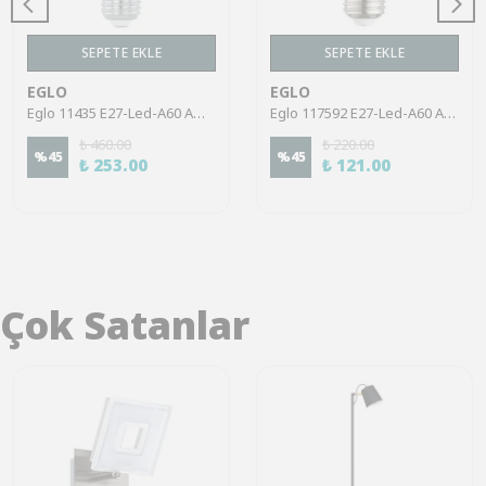
SEPETE EKLE
SEPETE EKLE
EGLO
EGLO
Eglo 11435 E27-Led-A60 Ampul 1X9W Opal 3000K 800 Lümen
Eglo 117592 E27-Led-A60 Ampul 1X8W Opal 4000K 806 Lümen
₺ 460.00
₺ 220.00
%
45
%
45
₺ 253.00
₺ 121.00
Çok Satanlar