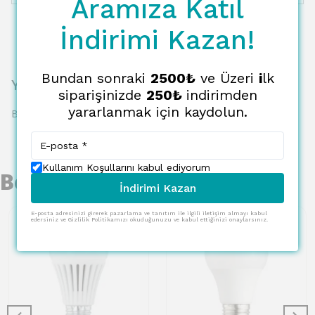
Aramıza Katıl
İndirimi Kazan!
Bundan sonraki
2500₺
ve Üzeri
i
lk
Yorumlar
siparişinizde
250₺
indirimden
yararlanmak için kaydolun.
Bu ürün için henüz yorum yapılmamış.
Kullanım Koşullarını kabul ediyorum
Benzer Ürünler
İndirimi Kazan
E-posta adresinizi girerek pazarlama ve tanıtım ile ilgili iletişim almayı kabul
edersiniz ve Gizlilik Politikamızı okuduğunuzu ve kabul ettiğinizi onaylarsınız.