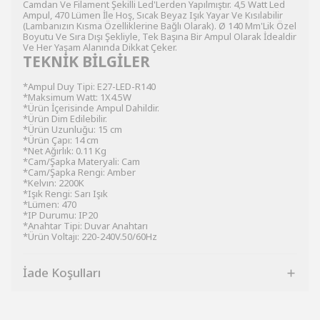
Camdan Ve Filament Şekilli Led'Lerden Yapılmıştır. 4,5 Watt Led
Ampul, 470 Lümen İle Hoş, Sıcak Beyaz Işık Yayar Ve Kısılabilir
(Lambanızın Kısma Özelliklerine Bağlı Olarak). Ø 140 Mm'Lik Özel
Boyutu Ve Sıra Dışı Şekliyle, Tek Başına Bir Ampul Olarak İdealdir
Ve Her Yaşam Alanında Dikkat Çeker.
TEKNİK BİLGİLER
*Ampul Duy Tipi: E27-LED-R140
*Maksimum Watt: 1X4.5W
*Ürün İçerisinde Ampul Dahildir.
*Ürün Dim Edilebilir.
*Ürün Uzunluğu: 15 cm
*Ürün Çapı: 14 cm
*Net Ağırlık: 0.11 Kg
*Cam/Şapka Materyali: Cam
*Cam/Şapka Rengi: Amber
*Kelvın: 2200K
*Işık Rengi: Sarı Işık
*Lümen: 470
*IP Durumu: IP20
*Anahtar Tipi: Duvar Anahtarı
*Ürün Voltajı: 220-240V.50/60Hz
İade Koşulları