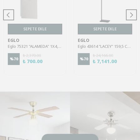
SEPETE EKLE
SEPETE EKLE
EGLO
EGLO
Eglo 75321 "ALAMEDA" 1X4,5W Çelik Nikel Mat Sıva Üstü Spot
Eglo 43614 "LACEY" 159,5 Cm Yüksekliğinde Çelik, Ahşap Köşe Lambası Lambader
₺ 2,370.00
₺ 24,166.00
%
70
%
70
₺ 700.00
₺ 7,141.00