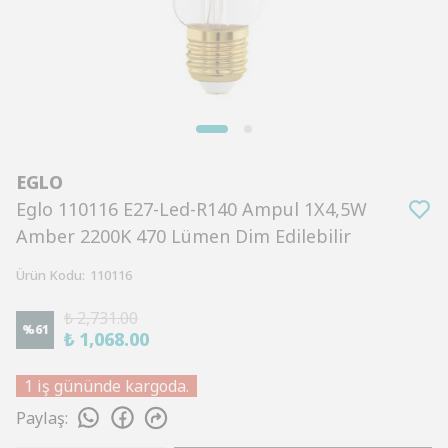
EGLO
Eglo 110116 E27-Led-R140 Ampul 1X4,5W
Amber 2200K 470 Lümen Dim Edilebilir
Ürün Kodu
:
110116
₺ 2,731.00
%
61
₺ 1,068.00
1 iş gününde kargoda.
Paylaş
: