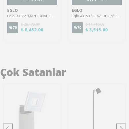
EGLO
EGLO
Eglo 99372 "MANTUNALLE 1" 110 Cm Yüksekliğinde Çelik Siyah Sarkıt Avize
Eglo 43253 "CLAVERDON" 37 Cm Çapında Çelik Siyah Sarkıt Avize
₺ 28,173.00
₺ 11,716.00
%
70
%
70
₺ 8,452.00
₺ 3,515.00
Çok Satanlar