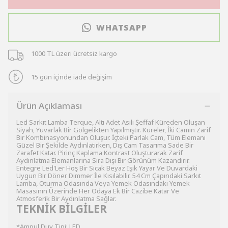
WHATSAPP
1000 TL üzeri ücretsiz kargo
15 gün içinde iade değişim
Ürün Açıklaması
Led Sarkıt Lamba Terque, Altı Adet Asılı Şeffaf Küreden Oluşan
Siyah, Yuvarlak Bir Gölgelikten Yapılmıştır. Küreler, İki Camın Zarif
Bir Kombinasyonundan Oluşur. İçteki Parlak Cam, Tüm Elemanı
Güzel Bir Şekilde Aydınlatırken, Dış Cam Tasarıma Sade Bir
Zarafet Katar. Pirinç Kaplama Kontrast Oluşturarak Zarif
Aydınlatma Elemanlarına Sıra Dışı Bir Görünüm Kazandırır.
Entegre Led'Ler Hoş Bir Sıcak Beyaz Işık Yayar Ve Duvardaki
Uygun Bir Döner Dimmer İle Kısılabilir. 54 Cm Çapındaki Sarkıt
Lamba, Oturma Odasında Veya Yemek Odasındaki Yemek
Masasının Üzerinde Her Odaya Ek Bir Cazibe Katar Ve
Atmosferik Bir Aydınlatma Sağlar.
TEKNİK BİLGİLER
*Ampul Duy Tipi: LED