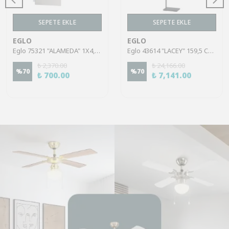
SEPETE EKLE
SEPETE EKLE
EGLO
EGLO
Eglo 75321 "ALAMEDA" 1X4,5W Çelik Nikel Mat Sıva Üstü Spot
Eglo 43614 "LACEY" 159,5 Cm Yüksekliğinde Çelik, Ahşap Köşe Lambası Lambader
₺ 2,370.00
₺ 24,166.00
%
70
%
70
₺ 700.00
₺ 7,141.00