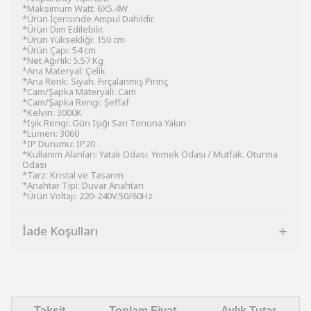
*Maksimum Watt: 6X5.4W
*Ürün İçerisinde Ampul Dahildir.
*Ürün Dim Edilebilir.
*Ürün Yüksekliği: 150 cm
*Ürün Çapı: 54 cm
*Net Ağırlık: 5.57 Kg
*Ana Materyal: Çelik
*Ana Renk: Siyah. Fırçalanmış Pirinç
*Cam/Şapka Materyali: Cam
*Cam/Şapka Rengi: Şeffaf
*Kelvın: 3000K
*Işık Rengi: Gün Işığı Sarı Tonuna Yakın
*Lümen: 3060
*IP Durumu: IP20
*Kullanım Alanları: Yatak Odası. Yemek Odası / Mutfak. Oturma
Odası
*Tarz: Kristal ve Tasarım
*Anahtar Tipi: Duvar Anahtarı
*Ürün Voltajı: 220-240V.50/60Hz
İade Koşulları
Taksit
Toplam Fiyat
Aylık Tutar