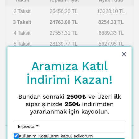
2 Taksit
26456.20 TL
13228.10 TL
3 Taksit
24763.00 TL
8254.33 TL
4 Taksit
27557.31 TL
6889.33 TL
5 Taksit
28139.77 TL
5627.95 TL
6 Taksit
24763.00 TL
4127.17 TL
Aramıza Katıl
7 Taksit
29388.80 TL
4198.40 TL
İndirimi Kazan!
8 Taksit
30055.83 TL
3756.98 TL
9 Taksit
30753.85 TL
3417.09 TL
Bundan sonraki
2500₺
ve Üzeri
i
lk
10 Taksit
31485.06 TL
3148.51 TL
siparişinizde
250₺
indirimden
11 Taksit
32251.89 TL
2931.99 TL
yararlanmak için kaydolun.
12 Taksit
33057.00 TL
2754.75 TL
Kullanım Koşullarını kabul ediyorum