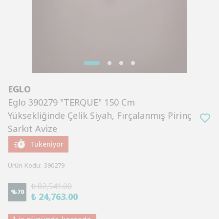
EGLO
Eglo 390279 "TERQUE" 150 Cm
Yüksekliğinde Çelik Siyah, Fırçalanmış Pirinç
Sarkıt Avize
Tükeniyor
Ürün Kodu
:
390279
₺ 82,541.00
%
70
₺ 24,763.00