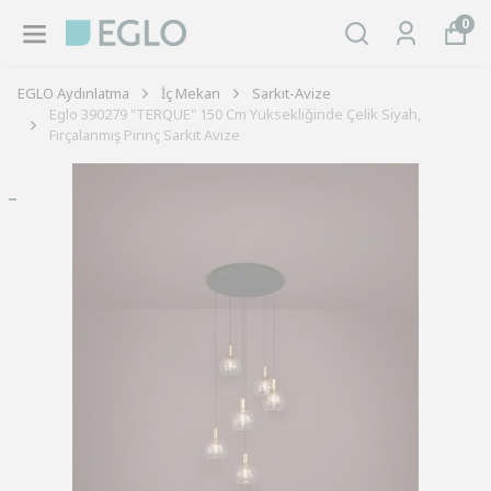
0
EGLO Aydınlatma
İç Mekan
Sarkıt-Avize
Eglo 390279 "TERQUE" 150 Cm Yüksekliğinde Çelik Siyah,
Fırçalanmış Pirinç Sarkıt Avize