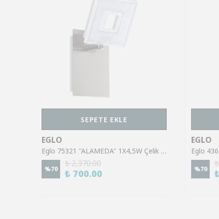
SEPETE EKLE
EGLO
EGLO
Eglo 43553 "GILTSPUR" Çelik Siyah Tavan Armatürü
Eglo 75321 "ALAMEDA" 1X4,5W Çelik Nikel Mat Sıva Üstü Spot
₺ 2,370.00
₺
%
70
%
70
₺ 700.00