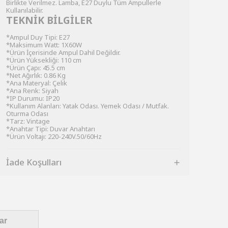
Birlikte Verilmez. Lamba, E27 Duylu Tüm Ampullerle
Kullanılabilir.
TEKNİK BİLGİLER
*Ampul Duy Tipi: E27
*Maksimum Watt: 1X60W
*Ürün İçerisinde Ampul Dahil Değildir.
*Ürün Yüksekliği: 110 cm
*Ürün Çapı: 45.5 cm
*Net Ağırlık: 0.86 Kg
*Ana Materyal: Çelik
*Ana Renk: Siyah
*IP Durumu: IP20
*Kullanım Alanları: Yatak Odası. Yemek Odası / Mutfak.
Oturma Odası
*Tarz: Vintage
*Anahtar Tipi: Duvar Anahtarı
*Ürün Voltajı: 220-240V.50/60Hz
İade Koşulları
ar