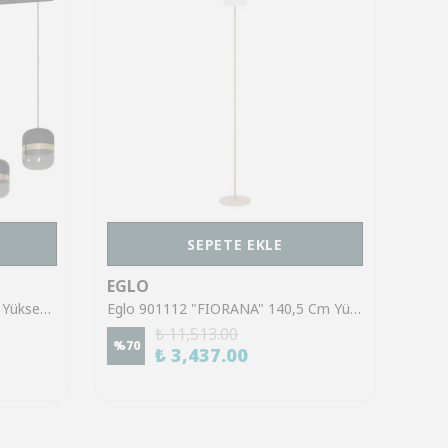
SEPETE EKLE
EGLO
EGL
Eglo 39921 "SINSIGA" 150 Cm Yüksekliğinde Çelik Siyah Sarkıt Avize
Eglo 901112 "FIORANA" 140,5 Cm Yüksekliğinde Çelik Köşe Lambası Lambader
₺ 11,513.00
%
70
%
70
₺ 3,437.00