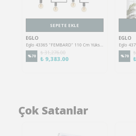
SEPETE EKLE
EGLO
EGLO
Eglo 43261 "DEMBLEBY" 32 Cm Çapında Çelik Siyah Sarkıt Avize
Eglo 43365 "FEMBARD" 110 Cm Yüksekliğinde Çelik Siyah Sarkıt Avize
₺ 31,276.00
₺
%
70
%
70
₺ 9,383.00
Çok Satanlar