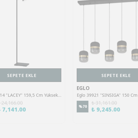
SEPETE EKLE
SEPETE EKLE
EGLO
Eglo 43614 "LACEY" 159,5 Cm Yüksekliğinde Çelik, Ahşap Köşe Lambası Lambader
 24,166.00
₺ 31,161.00
%
70
₺ 7,141.00
₺ 9,245.00