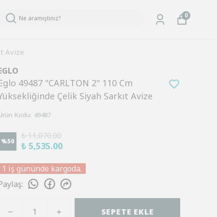
0
t Avize
EGLO
Eglo 49487 "CARLTON 2" 110 Cm
Yüksekliğinde Çelik Siyah Sarkıt Avize
Ürün Kodu
:
49487
₺ 11,070.00
%
50
₺ 5,535.00
1 iş gününde kargoda.
Paylaş
:
SEPETE EKLE