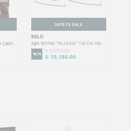
SEPETE EKLE
EGLO
EGL
Eglo 900161 "SABINAR" 18 Cm Çapında Çelik, Ahşap Siyah, Kahverengi Sarkıt Avize
Eglo 902166 "VILLEGGI" 120 Cm Yüksekliğinde Alüminyum Çelik Sarkıt Avize
₺ 33,953.00
%
70
%
70
₺ 10,186.00