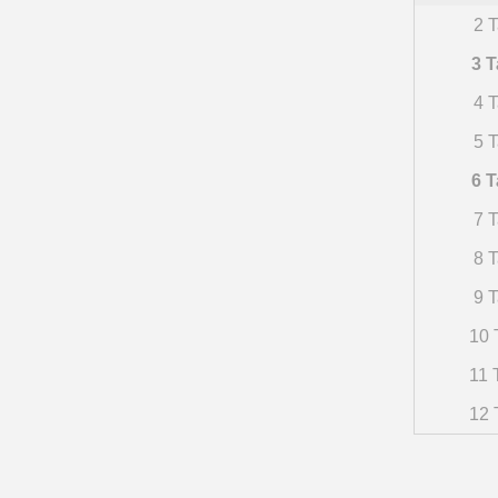
2 T
3 T
4 T
5 T
6 T
7 T
8 T
9 T
10 
11 
12 