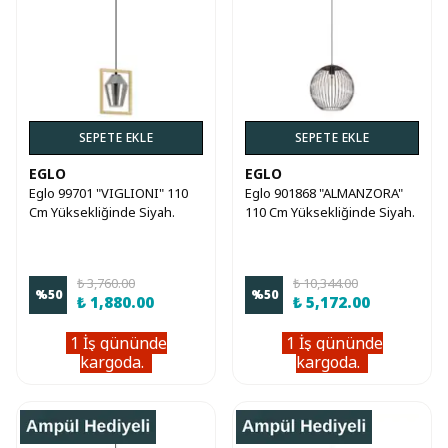
SEPETE EKLE
SEPETE EKLE
EGLO
EGLO
Eglo 99701 "VIGLIONI" 110
Eglo 901868 "ALMANZORA"
Cm Yüksekliğinde Siyah.
110 Cm Yüksekliğinde Siyah.
Kahverengi Çelik. Ahşap
Bakır Çelik Sarkıt Avize
Sarkıt Avize
₺ 3,760.00
₺ 10,344.00
%
50
%
50
₺ 1,880.00
₺ 5,172.00
1 İş gününde
1 İş gününde
kargoda.
kargoda.