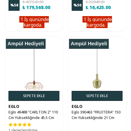
₺ 427,541.00
₺ 32,849.00
%
58
%
50
₺ 179,568.00
₺ 16,425.00
1 İş gününde
1 İş gününde
kargoda.
kargoda.
SEPETE EKLE
SEPETE EKLE
EGLO
EGLO
Eglo 49488 "CARLTON 2" 110
Eglo 390463 "FRUITERA" 150
Cm Yüksekliğinde 45.5 Cm
Cm Yüksekliğinde 21 Cm
Çapında Çelik Sarkıt Avize
Çapında Çelik Sarkıt Avize
1 değerlendirme