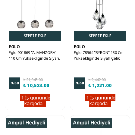
SEPETE EKLE
SEPETE EKLE
EGLO
EGLO
Eglo 901869 "ALMANZORA"
Eglo 78964 "BYRON" 130 Cm
110 Cm Yüksekliğinde Siyah.
Yüksekliğinde Siyah Çelik
Bakır Çelik Sarkıt Avize
Sarkıt Avize
₺ 21,045.00
₺ 2,442.00
%
50
%
50
₺ 10,523.00
₺ 1,221.00
1 İş gününde
1 İş gününde
kargoda.
kargoda.