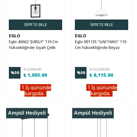
SEPETE EKLE
SEPETE EKLE
EGLO
EGLO
Eglo 43662 "JUBILY" 110 Cm
Eglo 901135 "GAETANO" 110
Yüksekliğinde Siyah Çelik
Cm Yüksekliğinde Beyaz
Sarkıt Avize
Çelik Sarkıt Avize
₺ 2,006.00
₺ 12,230.00
%
50
%
50
₺ 1,003.00
₺ 6,115.00
1 İş gününde
1 İş gününde
kargoda.
kargoda.