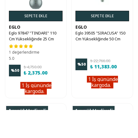
SEPETE EKLE
SEPETE EKLE
EGLO
EGLO
Eglo 97847 "TINDARI" 110
Eglo 39505 "SIRACUSA" 150
Cm Yüksekliğinde 25 Cm
Cm Yüksekliğinde 50 Cm
Çapında Çelik Sarkıt Avize
Çapında Çelik Sarkıt Avize
1 değerlendirme
5.0
₺ 22,766.00
%
50
₺ 11,383.00
₺ 4,750.00
%
50
₺ 2,375.00
1 İş gününde
kargoda.
1 İş gününde
kargoda.