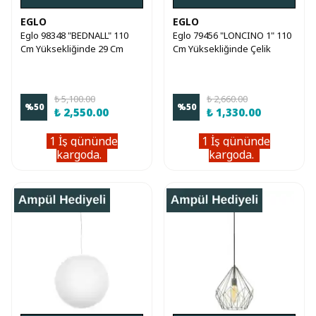
EGLO
EGLO
Eglo 98348 "BEDNALL" 110
Eglo 79456 "LONCINO 1" 110
Cm Yüksekliğinde 29 Cm
Cm Yüksekliğinde Çelik
Çapında Çelik Sarkıt Avize
Sarkıt Avize
₺ 5,100.00
₺ 2,660.00
%
50
%
50
₺ 2,550.00
₺ 1,330.00
1 İş gününde
1 İş gününde
kargoda.
kargoda.