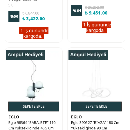
5.0
₺ 26,252.00
%
64
₺ 9,451.00
₺ 6,844.00
%
50
₺ 3,422.00
1 İş gününde
kargoda.
1 İş gününde
kargoda.
SEPETE EKLE
SEPETE EKLE
EGLO
EGLO
Eglo 98364 "SABALETE" 110
Eglo 390527 "RIAZA" 180 Cm
Cm Yüksekliğinde 46.5 Cm
Yüksekliğinde 90 Cm