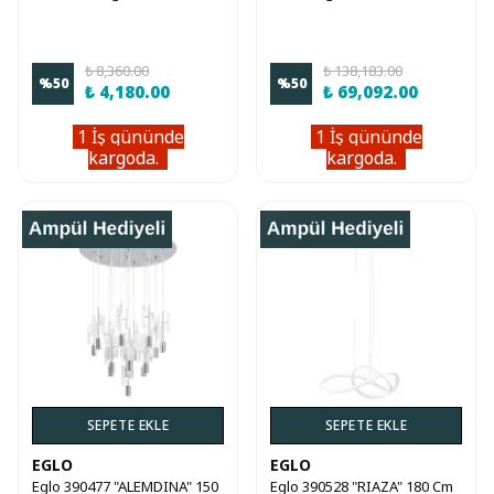
Çapında Çelik Sarkıt Avize
Çapında Alüminyum, Çelik
Sarkıt Avize
₺ 8,360.00
₺ 138,183.00
%
50
%
50
₺ 4,180.00
₺ 69,092.00
1 İş gününde
1 İş gününde
kargoda.
kargoda.
SEPETE EKLE
SEPETE EKLE
EGLO
EGLO
Eglo 390477 "ALEMDINA" 150
Eglo 390528 "RIAZA" 180 Cm