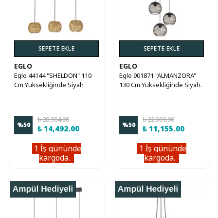
SEPETE EKLE
SEPETE EKLE
EGLO
EGLO
Eglo 44144 "SHELDON" 110
Eglo 901871 "ALMANZORA"
Cm Yüksekliğinde Siyah
130 Cm Yüksekliğinde Siyah.
Çelik Sarkıt Avize
Bakır Çelik Sarkıt Avize
₺ 28,984.00
₺ 22,309.00
%
50
%
50
₺ 14,492.00
₺ 11,155.00
1 İş gününde
1 İş gününde
kargoda.
kargoda.