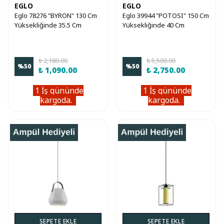
EGLO
EGLO
Eglo 78276 "BYRON" 130 Cm
Eglo 39944 "POTOSI" 150 Cm
Yüksekliğinde 35.5 Cm
Yüksekliğinde 40 Cm
Çapında Çelik Sarkıt Avize
Çapında Çelik Sarkıt Avize
₺ 2,180.00
₺ 5,500.00
%
50
%
50
₺ 1,090.00
₺ 2,750.00
1 İş gününde
1 İş gününde
kargoda.
kargoda.
SEPETE EKLE
SEPETE EKLE