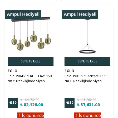
SEPETE EKLE
SEPETE EKLE
EGLO
EGLO
Eglo 390466 "FRUITERA" 150
Eglo 390535 "CANYAMEL" 150
cm Yüksekliğinde Siyah.
cm Yüksekliğinde Siyah
Fırçalanmış Pirinç Çelik Sarkıt
Alüminyum Sarkıt Avize
Avize
₺ 164,252.00
₺ 115,262.00
%
50
%
50
₺ 82,126.00
₺ 57,631.00
1 İş gününde
1 İş gününde