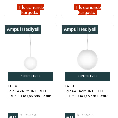
1 İş gününde
1 İş gününde
Kullanım Koşullarını kabul ediyorum
kargoda.
kargoda.
İndirimi Kazan
E-posta adresinizi girerek pazarlama ve tanıtım ile ilgili iletişim almayı kabul
edersiniz ve Gizlilik Politikamızı okuduğunuzu ve kabul ettiğinizi onaylarsınız.
SEPETE EKLE
SEPETE EKLE
EGLO
EGLO
Eglo 64582 "MONTEROLO
Eglo 64584 "MONTEROLO
PRO" 30 Cm Çapında Plastik
PRO" 50 Cm Çapında Plastik
Sarkıt Avize
Sarkıt Avize
₺ 19,047.00
₺ 36,057.00
%
52
%
52