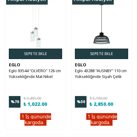
SEPETE EKLE
SEPETE EKLE
EGLO
EGLO
Eglo 93544 "OLVERO" 126 cm
Eglo 43288 "AUSNBY" 110 cm
Yüksekliğinde Mat Nikel
Yüksekliğinde Siyah Çelik
Çelik Sarkıt Avize
Sarkıt Avize
₺ 3,405.00
₺ 5,700.00
%
70
%
50
₺ 1,022.00
₺ 2,850.00
1 İş gününde
1 İş gününde
kargoda.
kargoda.