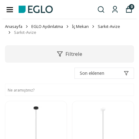
0
Anasayfa
EGLO Aydınlatma
İç Mekan
Sarkıt-Avize
Sarkıt-Avize
Filtrele
Son eklenen