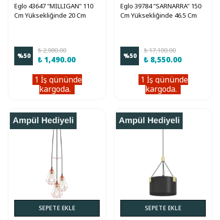
Eglo 43647 "MILLIGAN" 110
Eglo 39784 "SARNARRA" 150
Cm Yüksekliğinde 20 Cm
Cm Yüksekliğinde 46.5 Cm
Çapında Çelik Sarkıt Avize
Çapında Çelik Sarkıt Avize
₺ 2,980.00
₺ 17,100.00
%
50
%
50
₺ 1,490.00
₺ 8,550.00
1 İş gününde
1 İş gününde
kargoda.
kargoda.
SEPETE EKLE
SEPETE EKLE