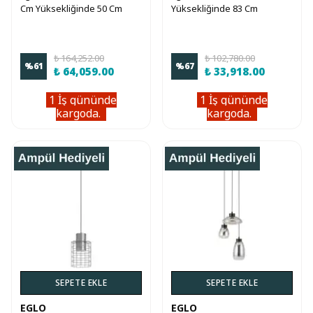
Cm Yüksekliğinde 50 Cm
Yüksekliğinde 83 Cm
Çapında Çelik Sarkıt Avize
Çapında Alüminyum, Çelik
Sarkıt Avize
₺ 164,252.00
₺ 102,780.00
%
61
%
67
₺ 64,059.00
₺ 33,918.00
1 İş gününde
1 İş gününde
kargoda.
kargoda.
SEPETE EKLE
SEPETE EKLE
EGLO
EGLO