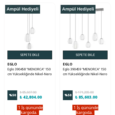
SEPETE EKLE
SEPETE EKLE
EGLO
EGLO
Eglo 390458 "MENORCA" 150
Eglo 390459 "MENORCA" 150
cm Yüksekliğinde Nikel-Nero
cm Yüksekliğinde Nikel-Nero
Çelik Sarkıt Avize
Çelik Sarkıt Avize
₺ 85,607.00
₺ 171,205.00
%
50
%
50
₺ 42,804.00
₺ 85,603.00
1 İş gününde
1 İş gününde
kargoda.
kargoda.