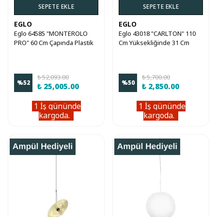
SEPETE EKLE
SEPETE EKLE
EGLO
EGLO
Eglo 64585 "MONTEROLO
Eglo 43018 "CARLTON" 110
PRO" 60 Cm Çapında Plastik
Cm Yüksekliğinde 31 Cm
Sarkıt Avize
Çapında Çelik Sarkıt Avize
₺ 52,093.00
₺ 5,700.00
%
52
%
50
₺ 25,005.00
₺ 2,850.00
1 İş gününde
1 İş gününde
kargoda.
kargoda.