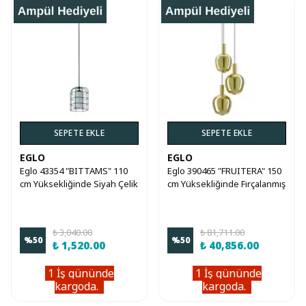
SEPETE EKLE
SEPETE EKLE
EGLO
EGLO
Eglo 43354 "BITTAMS" 110
Eglo 390465 "FRUITERA" 150
cm Yüksekliğinde Siyah Çelik
cm Yüksekliğinde Fırçalanmış
Sarkıt Avize
Pirinç Çelik Sarkıt Avize
₺ 3,040.00
₺ 81,711.00
%
50
%
50
₺ 1,520.00
₺ 40,856.00
1 İş gününde
1 İş gününde
kargoda.
kargoda.