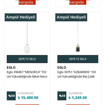
kargoda.
kargoda.
SEPETE EKLE
SEPETE EKLE
EGLO
EGLO
Eglo 390457 "MENORCA" 150
Eglo 39751 "AZBARREN" 150
cm Yüksekliğinde Nikel-Nero
cm Yüksekliğinde Bej Çelik
Çelik Sarkıt Avize
Sarkıt Avize
₺ 30,960.00
₺ 2,498.00
%
50
%
50
₺ 15,480.00
₺ 1,249.00