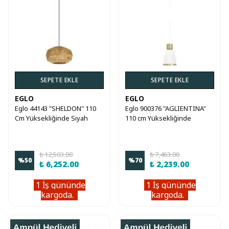
SEPETE EKLE
SEPETE EKLE
EGLO
EGLO
Eglo 44143 "SHELDON" 110
Eglo 900376 "AGLIENTINA"
Cm Yüksekliğinde Siyah
110 cm Yüksekliğinde
Çelik Sarkıt Avize
Fırçalanmış Pirinç Çelik Sarkıt
Avize
₺ 12,503.00
₺ 7,463.00
%
50
%
70
₺ 6,252.00
₺ 2,239.00
1 İş gününde
1 İş gününde
kargoda.
kargoda.