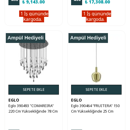
₺ 9,143.00
₺ 17,308.00
1 İş gününde
1 İş gününde
kargoda.
kargoda.
SEPETE EKLE
SEPETE EKLE
EGLO
EGLO
Eglo 390493 "COMAREIRA"
Eglo 390464 "FRUITERA" 150
220 Cm Yüksekliğinde 78 Cm
Cm Yüksekliğinde 25 Cm
Çapında Çelik Sarkıt Avize
Çapında Çelik Sarkıt Avize