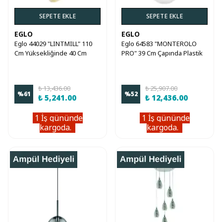
SEPETE EKLE
SEPETE EKLE
EGLO
EGLO
Eglo 44029 "LINTMILL" 110
Eglo 64583 "MONTEROLO
Cm Yüksekliğinde 40 Cm
PRO" 39 Cm Çapında Plastik
Çapında Çelik Sarkıt Avize
Sarkıt Avize
₺ 13,436.00
₺ 25,907.00
%
61
%
52
₺ 5,241.00
₺ 12,436.00
1 İş gününde
1 İş gününde
kargoda.
kargoda.