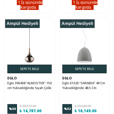
1 İş gününde
1 İş gününde
kargoda.
kargoda.
Aramıza Katıl
SEPETE EKLE
SEPETE EKLE
İndirimi Kazan!
EGLO
EGLO
Eglo 390438 "ALMOSTER" 150
Eglo 61326 "SARABIA" 49 Cm
cm Yüksekliğinde Siyah Çelik
Yüksekliğinde 48.5 Cm
Bundan sonraki
2500₺
ve Üzeri
i
lk
Sarkıt Avize
Çapında Çelik Sarkıt Avize
siparişinizde
250₺
indirimden
yararlanmak için kaydolun.
₺ 29,573.00
₺ 33,643.00
%
50
%
52
₺ 14,787.00
₺ 16,149.00