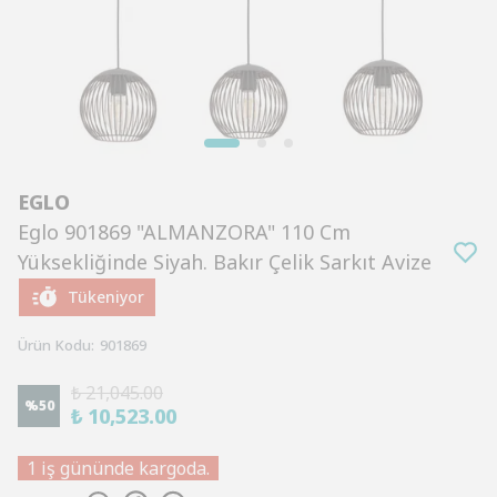
EGLO
Eglo 901869 "ALMANZORA" 110 Cm
Yüksekliğinde Siyah. Bakır Çelik Sarkıt Avize
Tükeniyor
Ürün Kodu
:
901869
₺ 21,045.00
%
50
₺ 10,523.00
1 iş gününde kargoda.