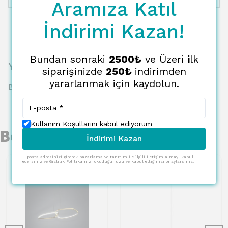
Aramıza Katıl
İndirimi Kazan!
Bundan sonraki
2500₺
ve Üzeri
i
lk
Yorumlar
siparişinizde
250₺
indirimden
yararlanmak için kaydolun.
Bu ürün için henüz yorum yapılmamış.
Kullanım Koşullarını kabul ediyorum
Benzer Ürünler
İndirimi Kazan
E-posta adresinizi girerek pazarlama ve tanıtım ile ilgili iletişim almayı kabul
edersiniz ve Gizlilik Politikamızı okuduğunuzu ve kabul ettiğinizi onaylarsınız.