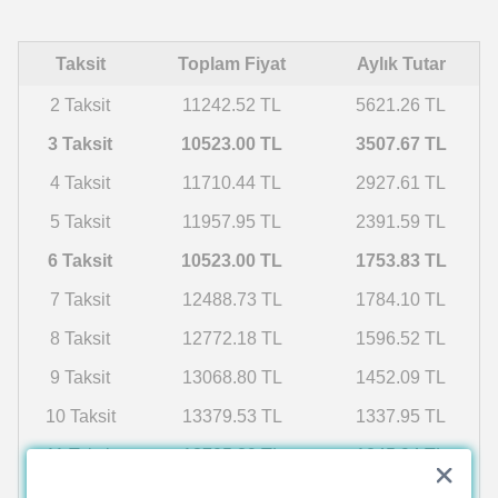
Taksit
Toplam Fiyat
Aylık Tutar
2 Taksit
11242.52 TL
5621.26 TL
3 Taksit
10523.00 TL
3507.67 TL
4 Taksit
11710.44 TL
2927.61 TL
5 Taksit
11957.95 TL
2391.59 TL
6 Taksit
10523.00 TL
1753.83 TL
7 Taksit
12488.73 TL
1784.10 TL
8 Taksit
12772.18 TL
1596.52 TL
9 Taksit
13068.80 TL
1452.09 TL
10 Taksit
13379.53 TL
1337.95 TL
11 Taksit
13705.39 TL
1245.94 TL
12 Taksit
14047.52 TL
1170.63 TL