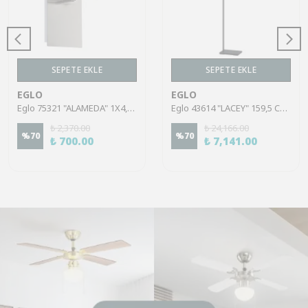
SEPETE EKLE
SEPETE EKLE
EGLO
EGLO
Eglo 75321 "ALAMEDA" 1X4,5W Çelik Nikel Mat Sıva Üstü Spot
Eglo 43614 "LACEY" 159,5 Cm Yüksekliğinde Çelik, Ahşap Köşe Lambası Lambader
₺ 2,370.00
₺ 24,166.00
%
70
%
70
₺ 700.00
₺ 7,141.00