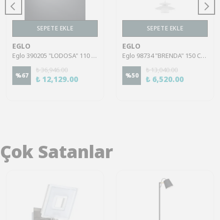
SEPETE EKLE
SEPETE EKLE
EGLO
EGLO
Eglo 390205 "LODOSA" 110 Cm Yüksekliğinde Alüminyum, Çelik Pirinç Sarkıt Avize
Eglo 98734 "BRENDA" 150 Cm Yüksekliğinde Çelik Beyaz, Nikel Mat Sarkıt Avize
₺ 36,946.00
₺ 13,040.00
%
67
%
50
₺ 12,129.00
₺ 6,520.00
Çok Satanlar