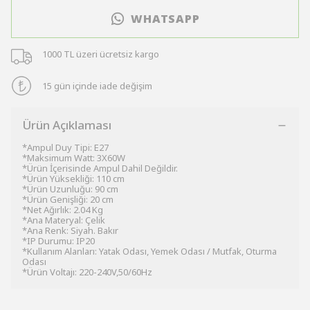
WHATSAPP
1000 TL üzeri ücretsiz kargo
15 gün içinde iade değişim
Ürün Açıklaması
*Ampul Duy Tipi: E27
*Maksimum Watt: 3X60W
*Ürün İçerisinde Ampul Dahil Değildir.
*Ürün Yüksekliği: 110 cm
*Ürün Uzunluğu: 90 cm
*Ürün Genişliği: 20 cm
*Net Ağırlık: 2.04 Kg
*Ana Materyal: Çelik
*Ana Renk: Siyah. Bakır
*IP Durumu: IP20
*Kullanım Alanları: Yatak Odası, Yemek Odası / Mutfak, Oturma
Odası
*Ürün Voltajı: 220-240V,50/60Hz