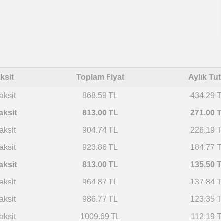
ksit
Toplam Fiyat
Aylık Tut
aksit
868.59 TL
434.29 
aksit
813.00 TL
271.00 
aksit
904.74 TL
226.19 
aksit
923.86 TL
184.77 
aksit
813.00 TL
135.50 
aksit
964.87 TL
137.84 
aksit
986.77 TL
123.35 
aksit
1009.69 TL
112.19 