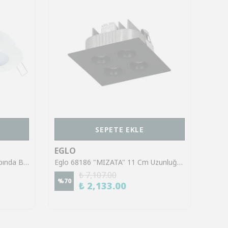
SEPETE EKLE
EGLO
EGL
Eglo 33072 "ANNA" 7.8 Cm Çapında Beyaz Çelik Sıva Altı Gömme Spot
Eglo 68186 "MIZATA" 11 Cm Uzunluğunda Alüminyum Siyah Sıva Altı Gömme Spot
₺ 7,107.00
%
70
%
67
₺ 2,133.00