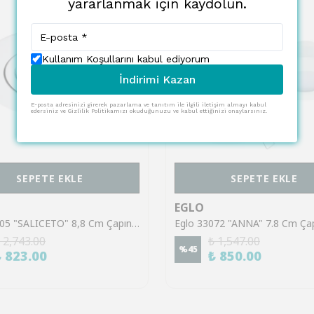
yararlanmak için kaydolun.
Kullanım Koşullarını kabul ediyorum
İndirimi Kazan
E-posta adresinizi girerek pazarlama ve tanıtım ile ilgili iletişim almayı kabul
edersiniz ve Gizlilik Politikamızı okuduğunuzu ve kabul ettiğinizi onaylarsınız.
SEPETE EKLE
SEPETE EKLE
EGLO
Eglo 98305 "SALICETO" 8,8 Cm Çapında Alüminyum Beyaz Sıva Altı Gömme Spot
 2,743.00
₺ 1,547.00
%
45
₺ 823.00
₺ 850.00