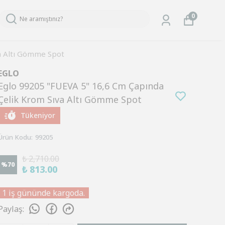
0
a Altı Gömme Spot
EGLO
Eglo 99205 "FUEVA 5" 16,6 Cm Çapında
Çelik Krom Sıva Altı Gömme Spot
Tükeniyor
Ürün Kodu
:
99205
₺ 2,710.00
%
70
₺ 813.00
1 iş gününde kargoda.
Paylaş
: