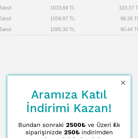
Taksit
1033.69 TL
103.37 
Taksit
1058.87 TL
96.26 T
Taksit
1085.30 TL
90.44 T
Aramıza Katıl
İndirimi Kazan!
Bundan sonraki
2500₺
ve Üzeri
i
lk
siparişinizde
250₺
indirimden