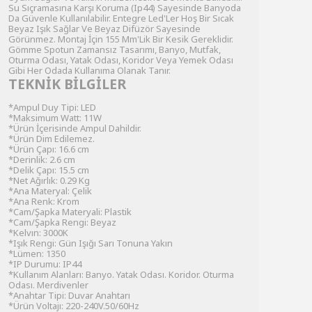
Su Sıçramasına Karşı Koruma (Ip44) Sayesinde Banyoda
Da Güvenle Kullanılabilir. Entegre Led'Ler Hoş Bir Sıcak
Beyaz Işık Sağlar Ve Beyaz Difüzör Sayesinde
Görünmez. Montaj İçin 155 Mm'Lik Bir Kesik Gereklidir.
Gömme Spotun Zamansız Tasarımı, Banyo, Mutfak,
Oturma Odası, Yatak Odası, Koridor Veya Yemek Odası
Gibi Her Odada Kullanıma Olanak Tanır.
TEKNİK BİLGİLER
*Ampul Duy Tipi: LED
*Maksimum Watt: 11W
*Ürün İçerisinde Ampul Dahildir.
*Ürün Dim Edilemez.
*Ürün Çapı: 16.6 cm
*Derinlik: 2.6 cm
*Delik Çapı: 15.5 cm
*Net Ağırlık: 0.29 Kg
*Ana Materyal: Çelik
*Ana Renk: Krom
*Cam/Şapka Materyali: Plastik
*Cam/Şapka Rengi: Beyaz
*Kelvın: 3000K
*Işık Rengi: Gün Işığı Sarı Tonuna Yakın
*Lümen: 1350
*IP Durumu: IP44
*Kullanım Alanları: Banyo. Yatak Odası. Koridor. Oturma
Odası. Merdivenler
*Anahtar Tipi: Duvar Anahtarı
*Ürün Voltajı: 220-240V.50/60Hz