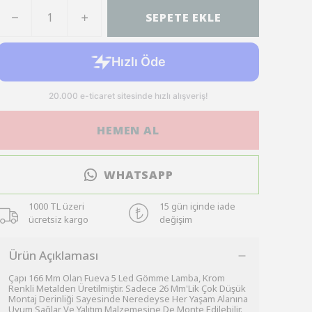
SEPETE EKLE
HEMEN AL
WHATSAPP
1000 TL üzeri
15 gün içinde iade
ücretsiz kargo
değişim
Ürün Açıklaması
Çapı 166 Mm Olan Fueva 5 Led Gömme Lamba, Krom
Renkli Metalden Üretilmiştir. Sadece 26 Mm'Lik Çok Düşük
Montaj Derinliği Sayesinde Neredeyse Her Yaşam Alanına
Uyum Sağlar Ve Yalıtım Malzemesine De Monte Edilebilir.