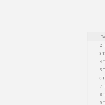
Ta
2 T
3 T
4 T
5 T
6 T
7 T
8 T
9 T