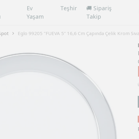
Ev
Teşhir
🚚 Sipariş
ü
Yaşam
Takip
Spot
Eglo 99205 "FUEVA 5" 16,6 Cm Çapında Çelik Krom Sıv