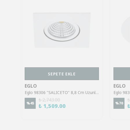
SEPETE EKLE
EGLO
EGLO
Eglo 98308 "SALICETO" 8,8 Cm Uzunluğunda Alüminyum Nikel Mat Sıva Altı Gömme Spot
Eglo 98306 "SALICETO" 8,8 Cm Uzunluğunda Alüminyum Beyaz Sıva Altı Gömme Spot
₺ 2,743.00
₺
%
45
%
70
₺ 1,509.00