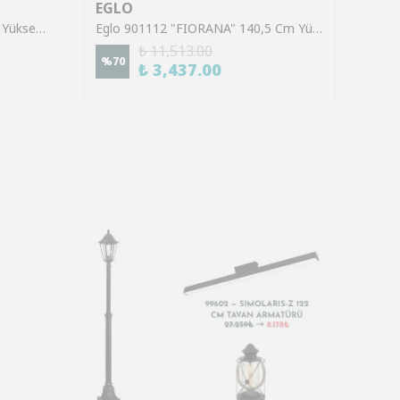
EGLO
EGL
Eglo 39921 "SINSIGA" 150 Cm Yüksekliğinde Çelik Siyah Sarkıt Avize
Eglo 901112 "FIORANA" 140,5 Cm Yüksekliğinde Çelik Köşe Lambası Lambader
₺ 11,513.00
%
70
%
70
₺ 3,437.00