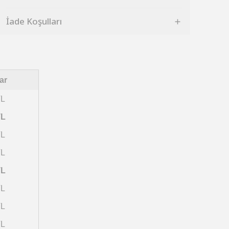
İade Koşulları
ar
TL
TL
TL
TL
TL
TL
TL
TL