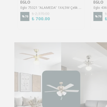
EGLO
EGLO
Eglo 43553 "GILTSPUR" Çelik Siyah Tavan Armatürü
Eglo 75321 "ALAMEDA" 1X4,5W Çelik Nikel Mat Sıva Üstü Spot
₺ 2,370.00
₺
%
70
%
70
₺ 700.00