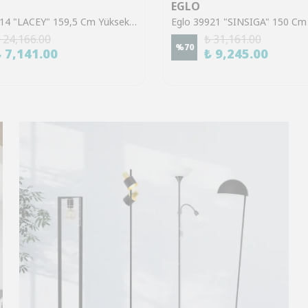
EGLO
Eglo 43614 "LACEY" 159,5 Cm Yüksekliğinde Çelik, Ahşap Köşe Lambası Lambader
 24,166.00
₺ 31,161.00
%
70
₺ 7,141.00
₺ 9,245.00