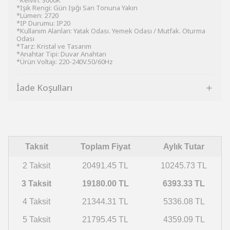
*Kelvın: 3000K
*Işık Rengi: Gün Işığı Sarı Tonuna Yakın
*Lümen: 2720
*IP Durumu: IP20
*Kullanım Alanları: Yatak Odası. Yemek Odası / Mutfak. Oturma
Odası
*Tarz: Kristal ve Tasarım
*Anahtar Tipi: Duvar Anahtarı
*Ürün Voltajı: 220-240V.50/60Hz
İade Koşulları
Taksit
Toplam Fiyat
Aylık Tutar
2 Taksit
20491.45 TL
10245.73 TL
3 Taksit
19180.00 TL
6393.33 TL
4 Taksit
21344.31 TL
5336.08 TL
5 Taksit
21795.45 TL
4359.09 TL