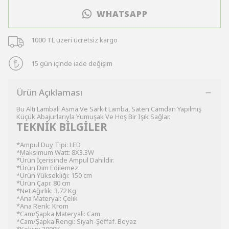
WHATSAPP
1000 TL üzeri ücretsiz kargo
15 gün içinde iade değişim
Ürün Açıklaması
Bu Altı Lambalı Asma Ve Sarkıt Lamba, Saten Camdan Yapılmış
Küçük Abajurlarıyla Yumuşak Ve Hoş Bir Işık Sağlar.
TEKNİK BİLGİLER
*Ampul Duy Tipi: LED
*Maksimum Watt: 8X3.3W
*Ürün İçerisinde Ampul Dahildir.
*Ürün Dim Edilemez.
*Ürün Yüksekliği: 150 cm
*Ürün Çapı: 80 cm
*Net Ağırlık: 3.72 Kg
*Ana Materyal: Çelik
*Ana Renk: Krom
*Cam/Şapka Materyali: Cam
*Cam/Şapka Rengi: Siyah-Şeffaf. Beyaz