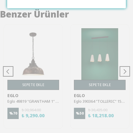
Benzer Ürünler
SEPETE EKLE
SEPETE EKLE
EGLO
EGLO
Eglo 49819 "GRANTHAM 1" 37 Cm Çapında Çelik Antik Kahverengi, Bej Sarkıt Avize
Eglo 390364 "TOLLERIC" 150 Cm Yüksekliğinde Çelik Siyah Sarkıt Avize
₺ 30,964.00
₺ 36,435.00
%
70
%
50
₺ 9,290.00
₺ 18,218.00