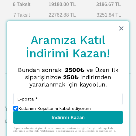
6 Taksit
19180.00 TL
3196.67 TL
7 Taksit
22762.88 TL
3251.84 TL
8 Taksit
23279.52 TL
2909.94 TL
Aramıza Katıl
9 Taksit
23820.17 TL
2646.69 TL
10 Taksit
24386.52 TL
2438.65 TL
İndirimi Kazan!
11 Taksit
24980.46 TL
2270.95 TL
12 Taksit
25604.06 TL
2133.67 TL
Bundan sonraki
2500₺
ve Üzeri
i
lk
siparişinizde
250₺
indirimden
yararlanmak için kaydolun.
Yorumlar
Kullanım Koşullarını kabul ediyorum
İndirimi Kazan
Bu ürün için henüz yorum yapılmamış.
E-posta adresinizi girerek pazarlama ve tanıtım ile ilgili iletişim almayı kabul
edersiniz ve Gizlilik Politikamızı okuduğunuzu ve kabul ettiğinizi onaylarsınız.