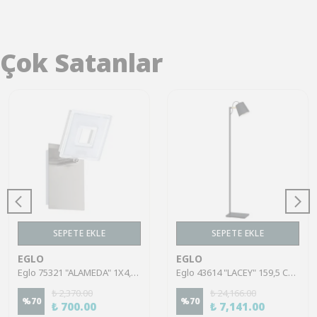
Çok Satanlar
SEPETE EKLE
SEPETE EKLE
EGLO
EGLO
Eglo 75321 "ALAMEDA" 1X4,5W Çelik Nikel Mat Sıva Üstü Spot
Eglo 43614 "LACEY" 159,5 Cm Yüksekliğinde Çelik, Ahşap Köşe Lambası Lambader
₺ 2,370.00
₺ 24,166.00
%
70
%
70
₺ 700.00
₺ 7,141.00