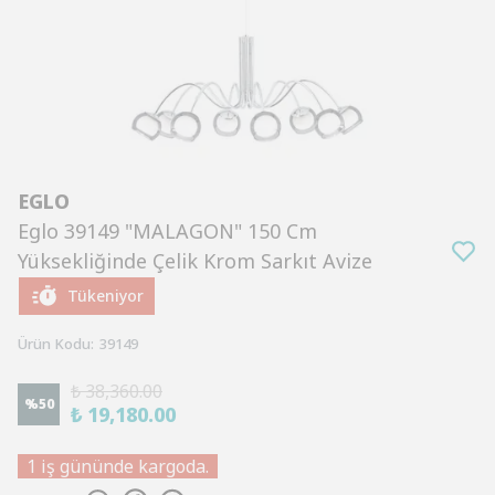
EGLO
Eglo 39149 "MALAGON" 150 Cm
Yüksekliğinde Çelik Krom Sarkıt Avize
Tükeniyor
Ürün Kodu
:
39149
₺ 38,360.00
%
50
₺ 19,180.00
1 iş gününde kargoda.