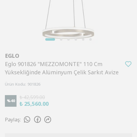
EGLO
Eglo 901826 "MEZZOMONTE" 110 Cm
Yüksekliğinde Alüminyum Çelik Sarkıt Avize
Ürün Kodu
:
901826
₺ 42,599.00
%
40
₺ 25,560.00
Paylaş
: