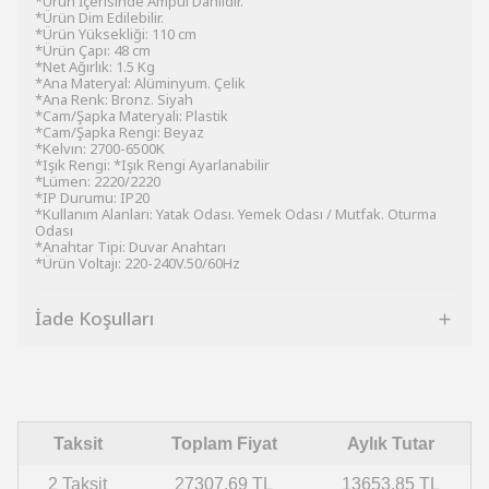
*Ürün İçerisinde Ampul Dahildir.
*Ürün Dim Edilebilir.
*Ürün Yüksekliği: 110 cm
*Ürün Çapı: 48 cm
*Net Ağırlık: 1.5 Kg
*Ana Materyal: Alüminyum. Çelik
*Ana Renk: Bronz. Siyah
*Cam/Şapka Materyali: Plastik
*Cam/Şapka Rengi: Beyaz
*Kelvın: 2700-6500K
*Işık Rengi: *Işık Rengi Ayarlanabilir
*Lümen: 2220/2220
*IP Durumu: IP20
*Kullanım Alanları: Yatak Odası. Yemek Odası / Mutfak. Oturma
Odası
*Anahtar Tipi: Duvar Anahtarı
*Ürün Voltajı: 220-240V.50/60Hz
İade Koşulları
Taksit
Toplam Fiyat
Aylık Tutar
2 Taksit
27307.69 TL
13653.85 TL