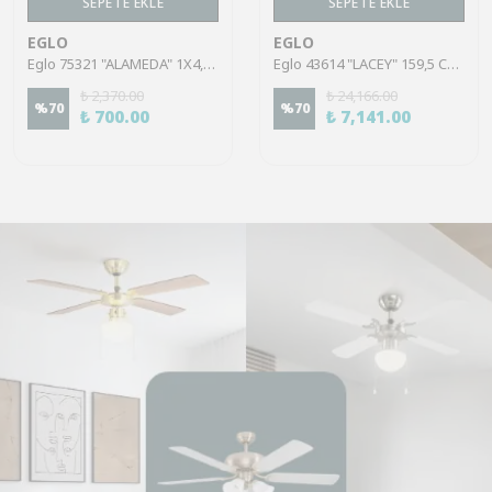
SEPETE EKLE
SEPETE EKLE
EGLO
EGLO
Eglo 75321 "ALAMEDA" 1X4,5W Çelik Nikel Mat Sıva Üstü Spot
Eglo 43614 "LACEY" 159,5 Cm Yüksekliğinde Çelik, Ahşap Köşe Lambası Lambader
₺ 2,370.00
₺ 24,166.00
%
70
%
70
₺ 700.00
₺ 7,141.00