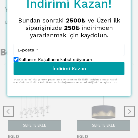
İndirimi Kazan!
Yorumlar
Bundan sonraki
2500₺
ve Üzeri
i
lk
Bu ürün için henüz yorum yapılmamış.
siparişinizde
250₺
indirimden
yararlanmak için kaydolun.
Benzer Ürünler
Kullanım Koşullarını kabul ediyorum
İndirimi Kazan
E-posta adresinizi girerek pazarlama ve tanıtım ile ilgili iletişim almayı kabul
edersiniz ve Gizlilik Politikamızı okuduğunuzu ve kabul ettiğinizi onaylarsınız.
SEPETE EKLE
SEPETE EKLE
EGLO
EGLO