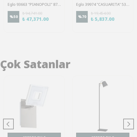
Eglo 93663 "PIANOPOLI" 87 Cm Uzunluğunda Paslanmaz Çelik Krom Sarkıt Avize
Eglo 39974 "CASUARITA" 53 Cm Çapında Çelik Siyah Sarkıt Avize
₺ 94,741.00
₺ 19,454.00
%
50
%
70
₺ 47,371.00
₺ 5,837.00
Çok Satanlar