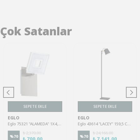
Çok Satanlar
SEPETE EKLE
SEPETE EKLE
EGLO
EGLO
Eglo 75321 "ALAMEDA" 1X4,5W Çelik Nikel Mat Sıva Üstü Spot
Eglo 43614 "LACEY" 159,5 Cm Yüksekliğinde Çelik, Ahşap Köşe Lambası Lambader
₺ 2,370.00
₺ 24,166.00
%
70
%
70
₺ 700.00
₺ 7,141.00