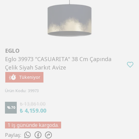
EGLO
Eglo 39973 "CASUARITA" 38 Cm Çapında
Çelik Siyah Sarkıt Avize
Tükeniyor
Ürün Kodu
:
39973
₺ 13,861.00
%
70
₺ 4,159.00
1 iş gününde kargoda.
Paylaş
: