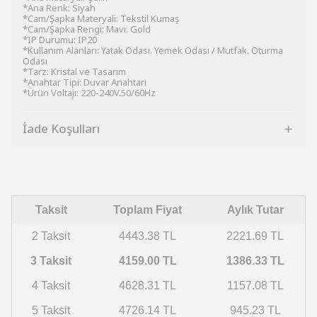
*Ana Renk: Siyah
*Cam/Şapka Materyali: Tekstil Kumaş
*Cam/Şapka Rengi: Mavi. Gold
*IP Durumu: IP20
*Kullanım Alanları: Yatak Odası. Yemek Odası / Mutfak. Oturma
Odası
*Tarz: Kristal ve Tasarım
*Anahtar Tipi: Duvar Anahtarı
*Ürün Voltajı: 220-240V.50/60Hz
İade Koşulları
Taksit
Toplam Fiyat
Aylık Tutar
2 Taksit
4443.38 TL
2221.69 TL
3 Taksit
4159.00 TL
1386.33 TL
4 Taksit
4628.31 TL
1157.08 TL
5 Taksit
4726.14 TL
945.23 TL