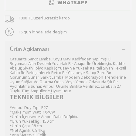
WHATSAPP
1000 TL üzeri ücretsiz kargo
15 gün içinde iade değişim
Ürün Açıklaması
Casuarıta Sarkıt Lamba, Koyu Mavi Kadifeden Yapılmış, El
Boyaması Altın Desenli Yuvarlak Bir Abajur İle Üretilmiştir. Kadife
Abajur, Siyah Folyo Kaplı İç Yüzey Ve Yüksek Kaliteli Siyah Tekstil
Kablo İle Birleştirilerek Retro Bir Cazibeye Sahip Zarif Bir
Görünüm Sunar. Sarkıt Lamba, Modern Dekorasyon Trendlerine
Uyum Sağlar Ve Oturma Odası Veya Yemek Odasında Şık Bir
Aydınlatma Sunar. Ampul, Ürünle Birlikte Verilmez. Lamba, E27
Duylu Tüm Ampullerle Uyumludur.
TEKNİK BİLGİLER
*Ampul Duy Tipi: E27
*Maksimum Watt: 1X40W
*Ürün İçerisinde Ampul Dahil Değildir.
*Ürün Yüksekliği: 150 cm
*Ürün Çapı: 38 cm
*Net Ağırlık: 0.84 Kg
*Ana Materyal: Çelik