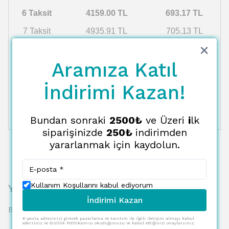
6 Taksit
4159.00 TL
693.17 TL
7 Taksit
4935.91 TL
705.13 TL
8 Taksit
5047.94 TL
630.99 TL
Aramıza Katıl
9 Taksit
5165.18 TL
573.91 TL
10 Taksit
5287.98 TL
528.80 TL
İndirimi Kazan!
11 Taksit
5416.78 TL
492.43 TL
Bundan sonraki
2500₺
ve Üzeri
i
lk
12 Taksit
5552.00 TL
462.67 TL
siparişinizde
250₺
indirimden
yararlanmak için kaydolun.
Kullanım Koşullarını kabul ediyorum
Yorumlar
İndirimi Kazan
Bu ürün için henüz yorum yapılmamış.
E-posta adresinizi girerek pazarlama ve tanıtım ile ilgili iletişim almayı kabul
edersiniz ve Gizlilik Politikamızı okuduğunuzu ve kabul ettiğinizi onaylarsınız.