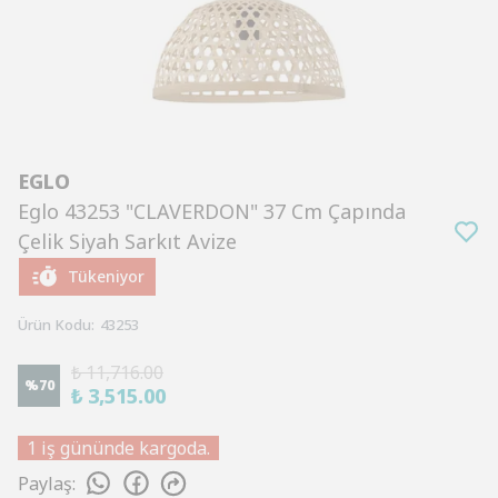
EGLO
Eglo 43253 "CLAVERDON" 37 Cm Çapında
Çelik Siyah Sarkıt Avize
Tükeniyor
Ürün Kodu
:
43253
₺ 11,716.00
%
70
₺ 3,515.00
1 iş gününde kargoda.
Paylaş
: