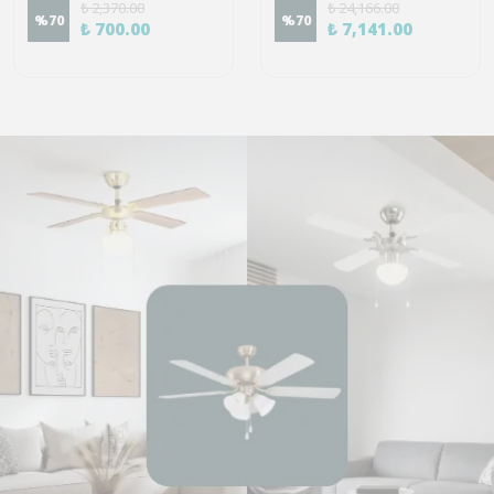
₺ 2,370.00
₺ 24,166.00
%
70
%
70
₺ 700.00
₺ 7,141.00