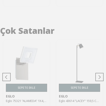
Çok Satanlar
SEPETE EKLE
SEPETE EKLE
EGLO
EGLO
Eglo 75321 "ALAMEDA" 1X4,5W Çelik Nikel Mat Sıva Üstü Spot
Eglo 43614 "LACEY" 159,5 Cm Yüksekliğinde Çelik, Ahşap Köşe Lambası Lambader