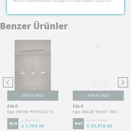
edersiniz ve Gizlilik Politikamızı okuduğunuzu ve kabul ettiğinizi onaylarsınız.
Benzer Ürünler
SEPETE EKLE
SEPETE EKLE
EGLO
EGLO
Eglo 390196 "PETROSA" 150 Cm Yüksekliğinde Çelik Siyah Sarkıt Avize
Eglo 390528 "RIAZA" 180 Cm Yüksekliğinde 83 Cm Çapında Alüminyum, Çelik Sarkıt Avize
₺ 25,878.00
₺ 102,780.00
%
70
%
67
₺ 7,764.00
₺ 33,918.00