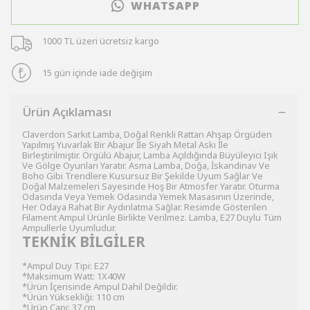
WHATSAPP
1000 TL üzeri ücretsiz kargo
15 gün içinde iade değişim
Ürün Açıklaması
Claverdon Sarkıt Lamba, Doğal Renkli Rattan Ahşap Örgüden
Yapılmış Yuvarlak Bir Abajur İle Siyah Metal Askı İle
Birleştirilmiştir. Örgülü Abajur, Lamba Açıldığında Büyüleyici Işık
Ve Gölge Oyunları Yaratır. Asma Lamba, Doğa, İskandinav Ve
Boho Gibi Trendlere Kusursuz Bir Şekilde Uyum Sağlar Ve
Doğal Malzemeleri Sayesinde Hoş Bir Atmosfer Yaratır. Oturma
Odasında Veya Yemek Odasında Yemek Masasının Üzerinde,
Her Odaya Rahat Bir Aydınlatma Sağlar. Resimde Gösterilen
Filament Ampul Ürünle Birlikte Verilmez. Lamba, E27 Duylu Tüm
Ampullerle Uyumludur.
TEKNİK BİLGİLER
*Ampul Duy Tipi: E27
*Maksimum Watt: 1X40W
*Ürün İçerisinde Ampul Dahil Değildir.
*Ürün Yüksekliği: 110 cm
*Ürün Çapı: 37 cm