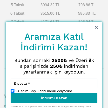
5 Taksit
3994.32 TL
798.86 TL
6 Taksit
3515.00 TL
585.83 TL
7 Taksit
4171.61 TL
595.94 TL
8 Taksit
4266.29 TL
533.29 TL
Aramıza Katıl
9 Taksit
4365.38 TL
485.04 TL
İndirimi Kazan!
10 Taksit
4469.17 TL
446.92 TL
11 Taksit
4578.02 TL
416.18 TL
Bundan sonraki
2500₺
ve Üzeri
i
lk
12 Taksit
4692.30 TL
391.02 TL
siparişinizde
250₺
indirimden
yararlanmak için kaydolun.
Kullanım Koşullarını kabul ediyorum
Yorumlar
İndirimi Kazan
Bu ürün için henüz yorum yapılmamış.
E-posta adresinizi girerek pazarlama ve tanıtım ile ilgili iletişim almayı kabul