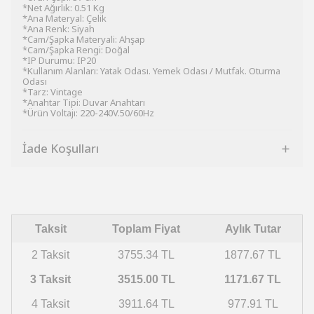
*Net Ağırlık: 0.51 Kg
*Ana Materyal: Çelik
*Ana Renk: Siyah
*Cam/Şapka Materyali: Ahşap
*Cam/Şapka Rengi: Doğal
*IP Durumu: IP20
*Kullanım Alanları: Yatak Odası. Yemek Odası / Mutfak. Oturma
Odası
*Tarz: Vintage
*Anahtar Tipi: Duvar Anahtarı
*Ürün Voltajı: 220-240V.50/60Hz
İade Koşulları
Taksit
Toplam Fiyat
Aylık Tutar
2 Taksit
3755.34 TL
1877.67 TL
3 Taksit
3515.00 TL
1171.67 TL
4 Taksit
3911.64 TL
977.91 TL