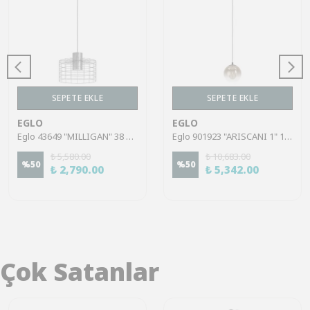
SEPETE EKLE
SEPETE EKLE
EGLO
EGLO
Eglo 43649 "MILLIGAN" 38 Cm Çapında Çelik Galvanizli, Beyaz Sarkıt Avize
Eglo 901923 "ARISCANI 1" 110 Cm Yüksekliğinde Çelik Sarkıt Avize
₺ 5,580.00
₺ 10,683.00
%
50
%
50
₺ 2,790.00
₺ 5,342.00
Çok Satanlar