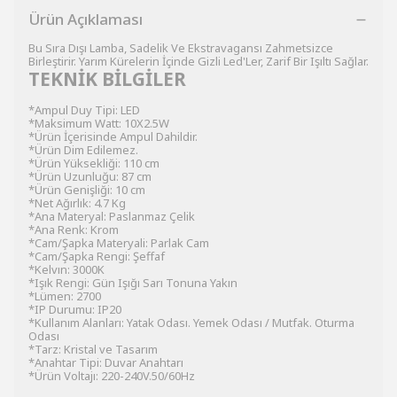
Ürün Açıklaması
Bu Sıra Dışı Lamba, Sadelik Ve Ekstravagansı Zahmetsizce
Birleştirir. Yarım Kürelerin İçinde Gizli Led'Ler, Zarif Bir Işıltı Sağlar.
TEKNİK BİLGİLER
*Ampul Duy Tipi: LED
*Maksimum Watt: 10X2.5W
*Ürün İçerisinde Ampul Dahildir.
*Ürün Dim Edilemez.
*Ürün Yüksekliği: 110 cm
*Ürün Uzunluğu: 87 cm
*Ürün Genişliği: 10 cm
*Net Ağırlık: 4.7 Kg
*Ana Materyal: Paslanmaz Çelik
*Ana Renk: Krom
*Cam/Şapka Materyali: Parlak Cam
*Cam/Şapka Rengi: Şeffaf
*Kelvın: 3000K
*Işık Rengi: Gün Işığı Sarı Tonuna Yakın
*Lümen: 2700
*IP Durumu: IP20
*Kullanım Alanları: Yatak Odası. Yemek Odası / Mutfak. Oturma
Odası
*Tarz: Kristal ve Tasarım
*Anahtar Tipi: Duvar Anahtarı
*Ürün Voltajı: 220-240V.50/60Hz