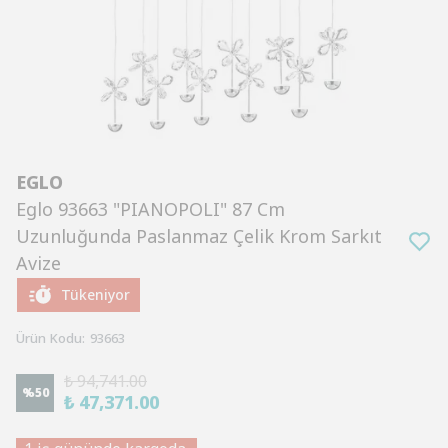
EGLO
Eglo 93663 "PIANOPOLI" 87 Cm
Uzunluğunda Paslanmaz Çelik Krom Sarkıt
Avize
Tükeniyor
Ürün Kodu
:
93663
₺ 94,741.00
%
50
₺ 47,371.00