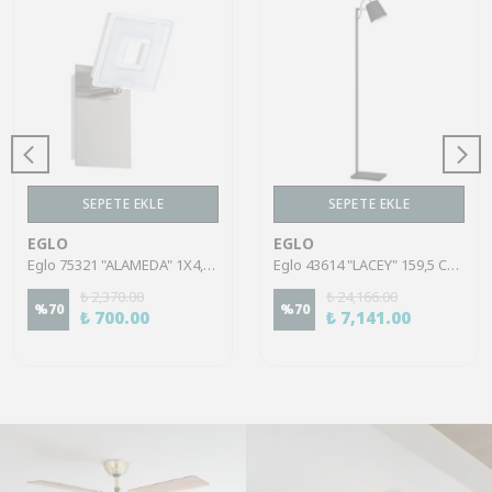
SEPETE EKLE
SEPETE EKLE
EGLO
EGLO
Eglo 75321 "ALAMEDA" 1X4,5W Çelik Nikel Mat Sıva Üstü Spot
Eglo 43614 "LACEY" 159,5 Cm Yüksekliğinde Çelik, Ahşap Köşe Lambası Lambader
₺ 2,370.00
₺ 24,166.00
%
70
%
70
₺ 700.00
₺ 7,141.00