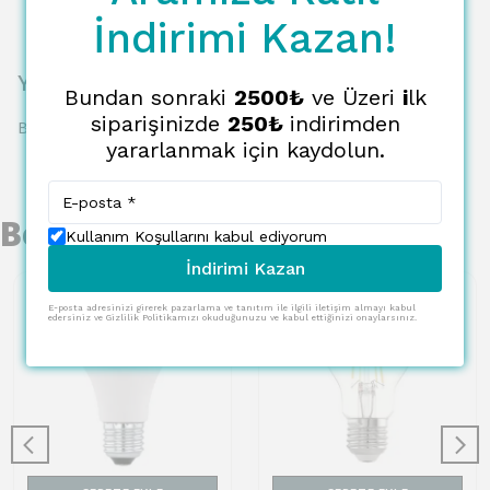
İndirimi Kazan!
Yorumlar
Bundan sonraki
2500₺
ve Üzeri
i
lk
siparişinizde
250₺
indirimden
Bu ürün için henüz yorum yapılmamış.
yararlanmak için kaydolun.
Benzer Ürünler
Kullanım Koşullarını kabul ediyorum
İndirimi Kazan
E-posta adresinizi girerek pazarlama ve tanıtım ile ilgili iletişim almayı kabul
edersiniz ve Gizlilik Politikamızı okuduğunuzu ve kabul ettiğinizi onaylarsınız.