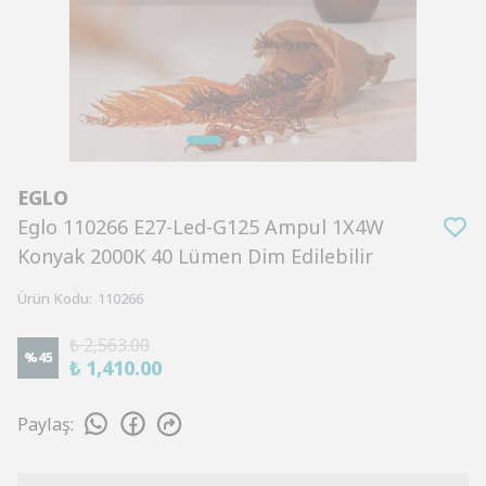
EGLO
Eglo 110266 E27-Led-G125 Ampul 1X4W
Konyak 2000K 40 Lümen Dim Edilebilir
Ürün Kodu
:
110266
₺ 2,563.00
%
45
₺ 1,410.00
Paylaş
: