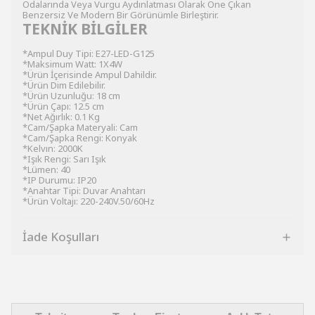
Odalarında Veya Vurgu Aydınlatması Olarak Öne Çıkan
Benzersiz Ve Modern Bir Görünümle Birleştirir.
TEKNİK BİLGİLER
*Ampul Duy Tipi: E27-LED-G125
*Maksimum Watt: 1X4W
*Ürün İçerisinde Ampul Dahildir.
*Ürün Dim Edilebilir.
*Ürün Uzunluğu: 18 cm
*Ürün Çapı: 12.5 cm
*Net Ağırlık: 0.1 Kg
*Cam/Şapka Materyali: Cam
*Cam/Şapka Rengi: Konyak
*Kelvın: 2000K
*Işık Rengi: Sarı Işık
*Lümen: 40
*IP Durumu: IP20
*Anahtar Tipi: Duvar Anahtarı
*Ürün Voltajı: 220-240V.50/60Hz
İade Koşulları