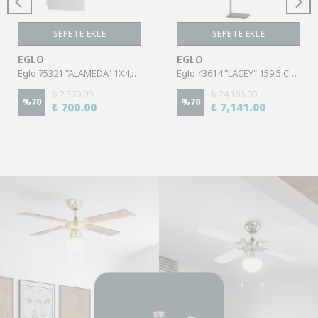
SEPETE EKLE
SEPETE EKLE
EGLO
EGLO
Eglo 75321 "ALAMEDA" 1X4,5W Çelik Nikel Mat Sıva Üstü Spot
Eglo 43614 "LACEY" 159,5 Cm Yüksekliğinde Çelik, Ahşap Köşe Lambası Lambader
₺ 2,370.00
₺ 24,166.00
%
70
%
70
₺ 700.00
₺ 7,141.00