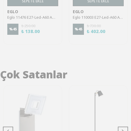
SEPETE EKLE
SEPETE EKLE
EGLO
EGLO
Eglo 11476 E27-Led-A60 Ampul 1X6W Opal 3000K 470 Lümen
Eglo 110003 E27-Led-A60 Ampul 1X7W Şeffaf 2700K 806 Lümen
₺ 250.00
₺ 730.00
%
45
%
45
₺ 138.00
₺ 402.00
Çok Satanlar