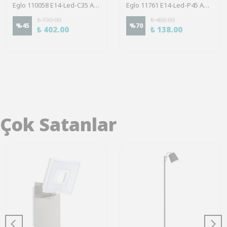
Eglo 110058 E14-Led-C35 Ampul 1X4W Amber 2200K 270 Lümen
Eglo 11761 E14-Led-P45 Ampul 1X4W Şeffaf 2700K 470 Lümen
₺ 730.00
₺ 460.00
%
45
%
70
₺ 402.00
₺ 138.00
Çok Satanlar