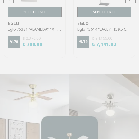
SEPETE EKLE
SEPETE EKLE
EGLO
EGLO
Eglo 75321 "ALAMEDA" 1X4,5W Çelik Nikel Mat Sıva Üstü Spot
Eglo 43614 "LACEY" 159,5 Cm Yüksekliğinde Çelik, Ahşap Köşe Lambası Lambader
₺ 2,370.00
₺ 24,166.00
%
70
%
70
₺ 700.00
₺ 7,141.00