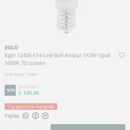
EGLO
Eglo 12456 E14-Led-Ball Ampul 1X3W Opal
3000K 70 Lümen
Ürün Kodu
:
12456
₺ 431.00
%
70
₺ 130.00
1 iş gününde kargoda.
Paylaş
: