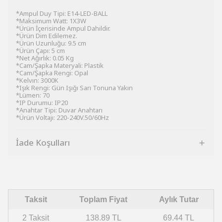
*Ampul Duy Tipi: E14-LED-BALL
*Maksimum Watt: 1X3W
*Ürün İçerisinde Ampul Dahildir.
*Ürün Dim Edilemez.
*Ürün Uzunluğu: 9.5 cm
*Ürün Çapı: 5 cm
*Net Ağırlık: 0.05 Kg
*Cam/Şapka Materyali: Plastik
*Cam/Şapka Rengi: Opal
*Kelvın: 3000K
*Işık Rengi: Gün Işığı Sarı Tonuna Yakın
*Lümen: 70
*IP Durumu: IP20
*Anahtar Tipi: Duvar Anahtarı
*Ürün Voltajı: 220-240V.50/60Hz
İade Koşulları
Taksit
Toplam Fiyat
Aylık Tutar
2 Taksit
138.89 TL
69.44 TL