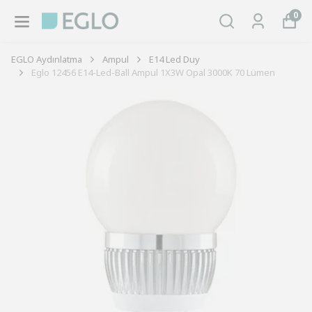
0
EGLO Aydınlatma
Ampul
E14 Led Duy
Eglo 12456 E14-Led-Ball Ampul 1X3W Opal 3000K 70 Lümen