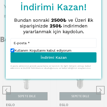
İndirimi Kazan!
Yorumlar
Bu ürün için henüz yorum yapılmamış.
Bundan sonraki
2500₺
ve Üzeri
i
lk
siparişinizde
250₺
indirimden
yararlanmak için kaydolun.
Benzer Ürünler
Kullanım Koşullarını kabul ediyorum
İndirimi Kazan
E-posta adresinizi girerek pazarlama ve tanıtım ile ilgili iletişim almayı kabul
edersiniz ve Gizlilik Politikamızı okuduğunuzu ve kabul ettiğinizi onaylarsınız.
SEPETE EKLE
SEPETE EKLE
EGLO
EGLO