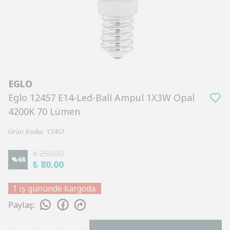
EGLO
Eglo 12457 E14-Led-Ball Ampul 1X3W Opal
4200K 70 Lümen
Ürün Kodu
:
12457
₺ 250.00
%
68
₺ 80.00
1 iş gününde kargoda.
Paylaş
: