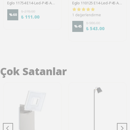
Eglo 11754 E14-Led-P45 Ampul 1X4W Şeffaf 2700K 470 Lümen
Eglo 110125 E14-Led-P45 Ampul 1X7,5W Opal 3000K 806 Lümen Dim Edilebilir
₺ 278.00
%
60
1 değerlendirme
₺ 111.00
₺ 986.00
%
45
₺ 543.00
Çok Satanlar