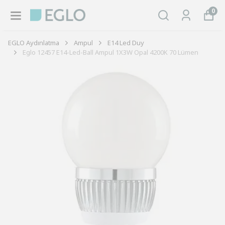
0
EGLO Aydınlatma
Ampul
E14 Led Duy
Eglo 12457 E14-Led-Ball Ampul 1X3W Opal 4200K 70 Lümen