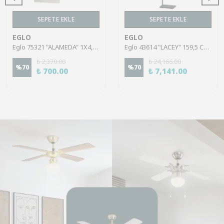
SEPETE EKLE
SEPETE EKLE
EGLO
EGLO
Eglo 75321 "ALAMEDA" 1X4,5W Çelik Nikel Mat Sıva Üstü Spot
Eglo 43614 "LACEY" 159,5 Cm Yüksekliğinde Çelik, Ahşap Köşe Lambası Lambader
₺ 2,370.00
₺ 24,166.00
%
70
%
70
₺ 700.00
₺ 7,141.00