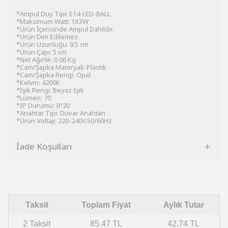
*Ampul Duy Tipi: E14-LED-BALL
*Maksimum Watt: 1X3W
*Ürün İçerisinde Ampul Dahildir.
*Ürün Dim Edilemez.
*Ürün Uzunluğu: 9.5 cm
*Ürün Çapı: 5 cm
*Net Ağırlık: 0.06 Kg
*Cam/Şapka Materyali: Plastik
*Cam/Şapka Rengi: Opal
*Kelvın: 4200K
*Işık Rengi: Beyaz Işık
*Lümen: 70
*IP Durumu: IP20
*Anahtar Tipi: Duvar Anahtarı
*Ürün Voltajı: 220-240V.50/60Hz
İade Koşulları
Taksit
Toplam Fiyat
Aylık Tutar
2 Taksit
85.47 TL
42.74 TL