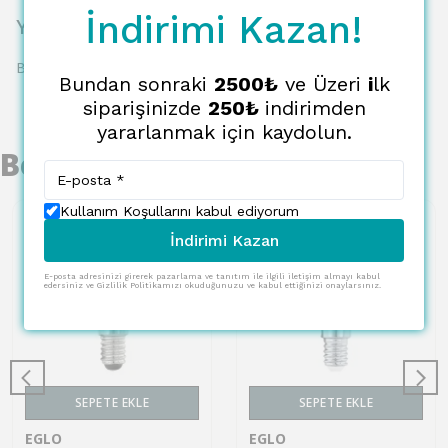
İndirimi Kazan!
Yorumlar
Bu ürün için henüz yorum yapılmamış.
Bundan sonraki
2500₺
ve Üzeri
i
lk
siparişinizde
250₺
indirimden
yararlanmak için kaydolun.
Benzer Ürünler
Kullanım Koşullarını kabul ediyorum
İndirimi Kazan
E-posta adresinizi girerek pazarlama ve tanıtım ile ilgili iletişim almayı kabul
edersiniz ve Gizlilik Politikamızı okuduğunuzu ve kabul ettiğinizi onaylarsınız.
SEPETE EKLE
SEPETE EKLE
EGLO
EGLO