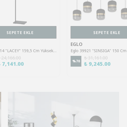
SEPETE EKLE
SEPETE EKLE
EGLO
Eglo 43614 "LACEY" 159,5 Cm Yüksekliğinde Çelik, Ahşap Köşe Lambası Lambader
 24,166.00
₺ 31,161.00
%
70
₺ 7,141.00
₺ 9,245.00