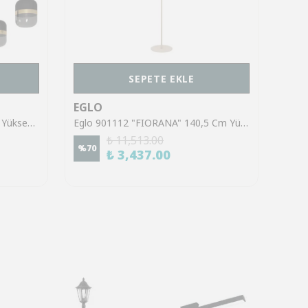
SEPETE EKLE
EGLO
EGL
Eglo 39921 "SINSIGA" 150 Cm Yüksekliğinde Çelik Siyah Sarkıt Avize
Eglo 901112 "FIORANA" 140,5 Cm Yüksekliğinde Çelik Köşe Lambası Lambader
₺ 11,513.00
%
70
%
70
₺ 3,437.00