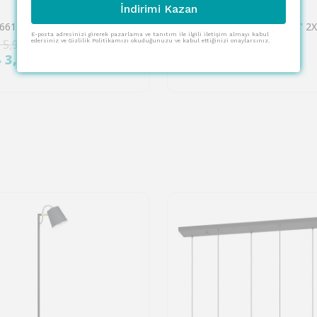
İndirimi Kazan
EGLO
Eglo 900661 "GIRONA" 1X40W Çelik Siyah, Fırçalanmış Pirinç Sıva Üstü Spot
E-posta adresinizi girerek pazarlama ve tanıtım ile ilgili iletişim almayı kabul
 5,997.00
₺ 7,459.00
edersiniz ve Gizlilik Politikamızı okuduğunuzu ve kabul ettiğinizi onaylarsınız.
%
45
₺ 3,299.00
₺ 4,103.00