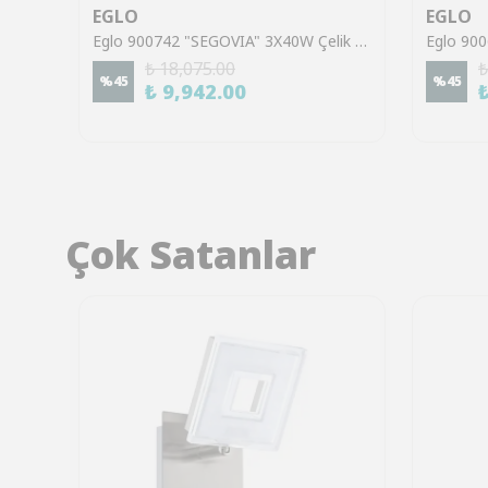
EGLO
EGLO
Eglo 98399 "SERAS 2" 3X2,8W Çelik Siyah Sıva Üstü Spot
Eglo 900742 "SEGOVIA" 3X40W Çelik Siyah Sıva Üstü Spot
₺ 18,075.00
₺
%
45
%
45
₺ 9,942.00
Çok Satanlar