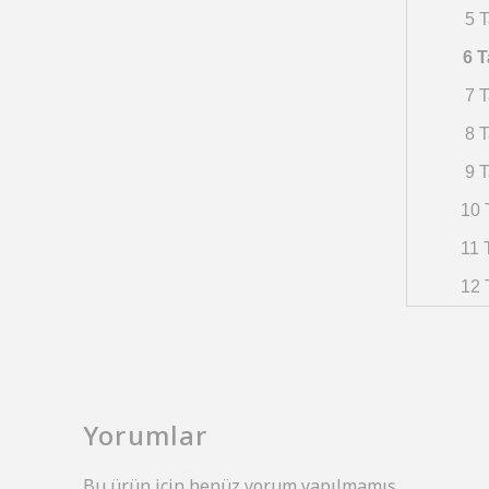
5 T
6 T
7 T
8 T
9 T
10 
11 
12 
Yorumlar
Bu ürün için henüz yorum yapılmamış.