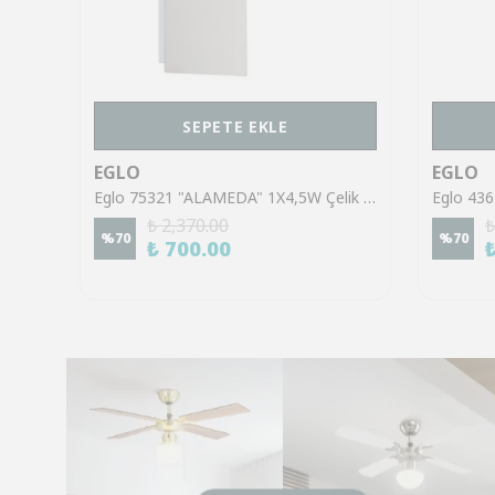
SEPETE EKLE
EGLO
EGLO
Eglo 43553 "GILTSPUR" Çelik Siyah Tavan Armatürü
Eglo 75321 "ALAMEDA" 1X4,5W Çelik Nikel Mat Sıva Üstü Spot
₺ 2,370.00
₺
%
70
%
70
₺ 700.00