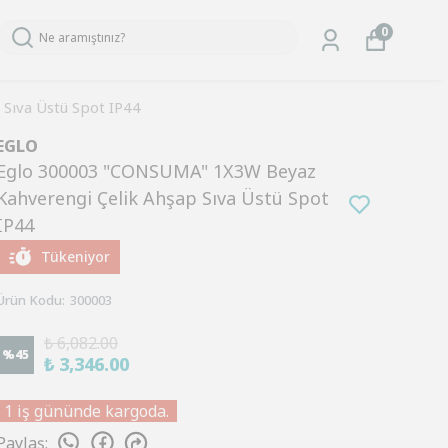
0
Sıva Üstü Spot IP44
EGLO
Eglo 300003 "CONSUMA" 1X3W Beyaz
Kahverengi Çelik Ahşap Sıva Üstü Spot
IP44
Tükeniyor
Ürün Kodu
:
300003
₺ 6,082.00
%
45
₺ 3,346.00
1 iş gününde kargoda.
Paylaş
: