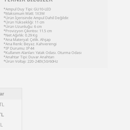
*Ampul Duy Tipi: GU10-LED
*Maksimum Watt: 1X3W
*Ürün İçerisinde Ampul Dahil Değildir.
*Ürün Yüksekliği: 11 cm
*Ürün Uzunluğu: 6 cm
*Provizyon Çıkıntısı: 11.5 cm
*Net Ağırlık: 0.29 Kg
*Ana Materyal: Çelik. Ahşap
*Ana Renk: Beyaz. Kahverengi
*IP Durumu: IP44
*Kullanım Alanları: Yatak Odası. Oturma Odası
*Anahtar Tipi: Duvar Anahtarı
*Ürün Voltajı: 220-240V,50/60Hz
ar
TL
TL
TL