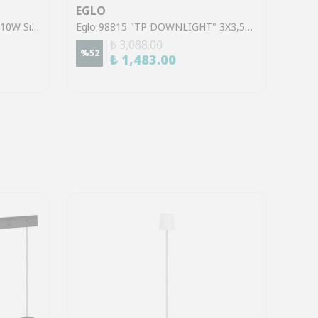
EGLO
EGL
Eglo 901953 "CAMALDOLI" 2X10W Siyah Çelik Sıva Üstü Spot
Eglo 98815 "TP DOWNLIGHT" 3X3,5W Alüminyum, Plastik Beyaz Linear Ray Sıva Üstü Spot
₺ 3,088.00
%
52
%
45
₺ 1,483.00