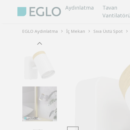
Aydınlatma
Tavan
Vantilatör
EGLO Aydınlatma
İç Mekan
Sıva Üstü Spot