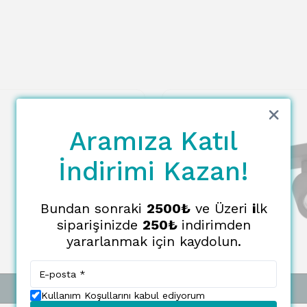
Aramıza Katıl
İndirimi Kazan!
Bundan sonraki
2500₺
ve Üzeri
i
lk
siparişinizde
250₺
indirimden
yararlanmak için kaydolun.
SEPETE EKLE
SEPETE EKLE
Kullanım Koşullarını kabul ediyorum