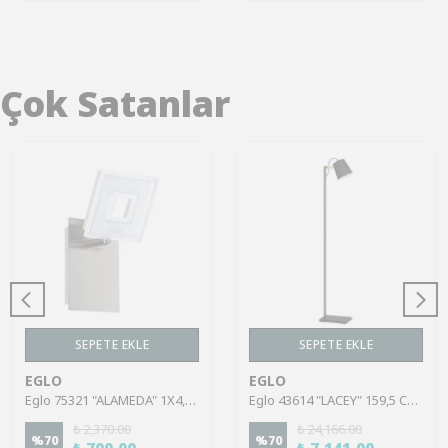
Çok Satanlar
SEPETE EKLE
SEPETE EKLE
EGLO
EGLO
Eglo 75321 "ALAMEDA" 1X4,5W Çelik Nikel Mat Sıva Üstü Spot
Eglo 43614 "LACEY" 159,5 Cm Yüksekliğinde Çelik, Ahşap Köşe Lambası Lambader
₺ 2,370.00
₺ 24,166.00
%
70
%
70