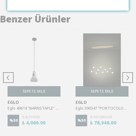
Benzer Ürünler
SEPETE EKLE
SEPETE EKLE
EGLO
EGLO
Eglo 49619 "BARNSTAPLE" 110 Cm Yüksekliğinde Çelik Siyah Sarkıt Avize
Eglo 390347 "PORTOCOLOM" 150 Cm Yüksekliğinde Çelik Pirinç, Gold Sarkıt Avize
₺ 8,119.00
₺ 157,892.00
%
50
%
50
₺ 4,060.00
₺ 78,946.00