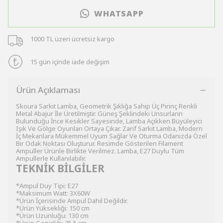
WHATSAPP
1000 TL üzeri ücretsiz kargo
15 gün içinde iade değişim
Ürün Açıklaması
Skoura Sarkıt Lamba, Geometrik Şıklığa Sahip Üç Pirinç Renkli
Metal Abajur İle Üretilmiştir. Güneş Şeklindeki Unsurların
Bulunduğu İnce Kesikler Sayesinde, Lamba Açıkken Büyüleyici
Işık Ve Gölge Oyunları Ortaya Çıkar. Zarif Sarkıt Lamba, Modern
İç Mekanlara Mükemmel Uyum Sağlar Ve Oturma Odanızda Özel
Bir Odak Noktası Oluşturur. Resimde Gösterilen Filament
Ampuller Ürünle Birlikte Verilmez. Lamba, E27 Duylu Tüm
Ampullerle Kullanılabilir.
TEKNİK BİLGİLER
*Ampul Duy Tipi: E27
*Maksimum Watt: 3X60W
*Ürün İçerisinde Ampul Dahil Değildir.
*Ürün Yüksekliği: 150 cm
*Ürün Uzunluğu: 130 cm