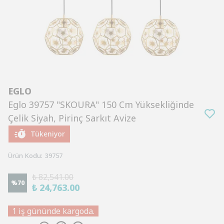
EGLO
Eglo 39757 "SKOURA" 150 Cm Yüksekliğinde
Çelik Siyah, Pirinç Sarkıt Avize
Tükeniyor
Ürün Kodu
:
39757
₺ 82,541.00
%
70
₺ 24,763.00
1 iş gününde kargoda.