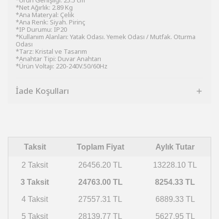
*Ürün Genişliği: 25.5 cm
*Net Ağırlık: 2.89 Kg
*Ana Materyal: Çelik
*Ana Renk: Siyah. Pirinç
*IP Durumu: IP20
*Kullanım Alanları: Yatak Odası. Yemek Odası / Mutfak. Oturma
Odası
*Tarz: Kristal ve Tasarım
*Anahtar Tipi: Duvar Anahtarı
*Ürün Voltajı: 220-240V.50/60Hz
İade Koşulları
Taksit
Toplam Fiyat
Aylık Tutar
2 Taksit
26456.20 TL
13228.10 TL
3 Taksit
24763.00 TL
8254.33 TL
4 Taksit
27557.31 TL
6889.33 TL
5 Taksit
28139.77 TL
5627.95 TL