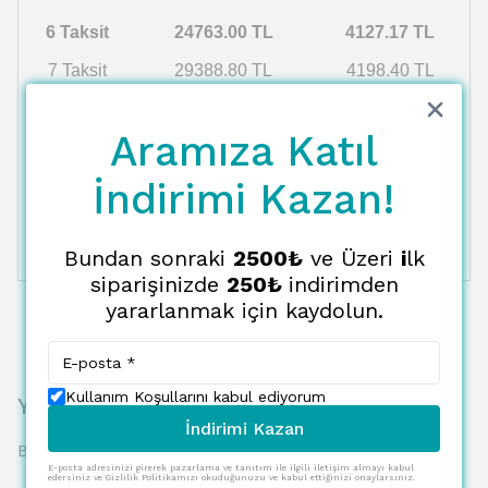
6 Taksit
24763.00 TL
4127.17 TL
7 Taksit
29388.80 TL
4198.40 TL
8 Taksit
30055.83 TL
3756.98 TL
Aramıza Katıl
9 Taksit
30753.85 TL
3417.09 TL
10 Taksit
İndirimi Kazan!
31485.06 TL
3148.51 TL
11 Taksit
32251.89 TL
2931.99 TL
Bundan sonraki
2500₺
ve Üzeri
i
lk
12 Taksit
33057.00 TL
2754.75 TL
siparişinizde
250₺
indirimden
yararlanmak için kaydolun.
Kullanım Koşullarını kabul ediyorum
Yorumlar
İndirimi Kazan
Bu ürün için henüz yorum yapılmamış.
E-posta adresinizi girerek pazarlama ve tanıtım ile ilgili iletişim almayı kabul
edersiniz ve Gizlilik Politikamızı okuduğunuzu ve kabul ettiğinizi onaylarsınız.