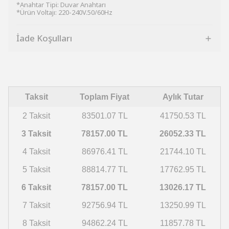
*Anahtar Tipi: Duvar Anahtarı
*Ürün Voltajı: 220-240V.50/60Hz
İade Koşulları
Taksit
Toplam Fiyat
Aylık Tutar
2 Taksit
83501.07 TL
41750.53 TL
3 Taksit
78157.00 TL
26052.33 TL
4 Taksit
86976.41 TL
21744.10 TL
5 Taksit
88814.77 TL
17762.95 TL
6 Taksit
78157.00 TL
13026.17 TL
7 Taksit
92756.94 TL
13250.99 TL
8 Taksit
94862.24 TL
11857.78 TL