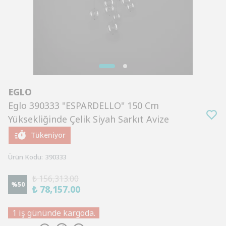
EGLO
Eglo 390333 "ESPARDELLO" 150 Cm
Yüksekliğinde Çelik Siyah Sarkıt Avize
Tükeniyor
Ürün Kodu
:
390333
₺ 156,313.00
%
50
₺ 78,157.00
1 iş gününde kargoda.