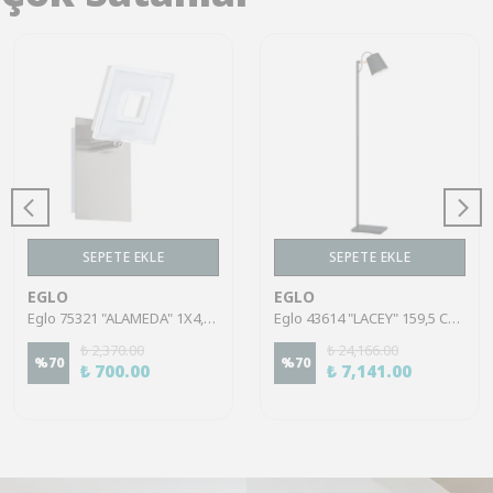
SEPETE EKLE
SEPETE EKLE
EGLO
EGLO
Eglo 75321 "ALAMEDA" 1X4,5W Çelik Nikel Mat Sıva Üstü Spot
Eglo 43614 "LACEY" 159,5 Cm Yüksekliğinde Çelik, Ahşap Köşe Lambası Lambader
₺ 2,370.00
₺ 24,166.00
%
70
%
70
₺ 700.00
₺ 7,141.00