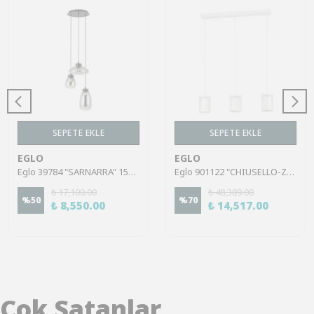
SEPETE EKLE
SEPETE EKLE
EGLO
EGLO
Eglo 39784 "SARNARRA" 150 Cm Yüksekliğinde 46.5 Cm Çapında Çelik Sarkıt Avize
Eglo 901122 "CHIUSELLO-Z" 110 Cm Yüksekliğinde Çelik Beyaz Sarkıt Avize RGB
₺ 17,100.00
₺ 48,389.00
%
50
%
70
₺ 8,550.00
₺ 14,517.00
Çok Satanlar