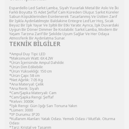
Espardello Led Sarkıt Lamba, Siyah Yuvarlak Metal Bir Askı Ve İki
Farklı Boyutta 15 Adet Şeffaf Cam Küreden Oluşur. Sarkıt Küreler
Sabun Köpüklerinden Esinlenerek Tasarlanmış Ve Üstten Zarif
Bir Işıkla Aydınlatılmıştır. Baldakine Entegre Led'Ler Hoş, Sıcak
Beyaz Bir Işık Yayar Ve Işıltılı Bir Etki Yaratır. Ayrıca, Işık Duvardaki
Uygun Bir Döner Dimmer İle Kısılabilir. Sarkıt Lamba, Modern Bir
Yaşam Tarzına Zarif Bir Şekilde Uyum Sağlar Ve Her Odaya
Atmosferik Bir Aydınlatma Sunar.
TEKNİK BİLGİLER
*Ampul Duy Tipi: LED
*Maksimum Watt: 6X4.2W
*Ürün İçerisinde Ampul Dahildir.
*Ürün Dim Edilebilir.
*Ürün Yüksekliği: 150 cm
*Ürün Çapı: 58 cm
*Net Ağırlık: 7.05 Kg
*Ana Materyal: Çelik
*Ana Renk: Siyah
*Cam/Şapka Materyali: Cam
*Cam/Şapka Rengi: Şeffaf
*Kelvın: 3000K
*Işık Rengi: Gün Işığı Sarı Tonuna Yakın
*Lümen: 3000
*IP Durumu: IP20
*Kullanım Alanları: Yatak Odası. Yemek Odası / Mutfak. Oturma
Odası
*Tarz: Kristal ve Tasarım