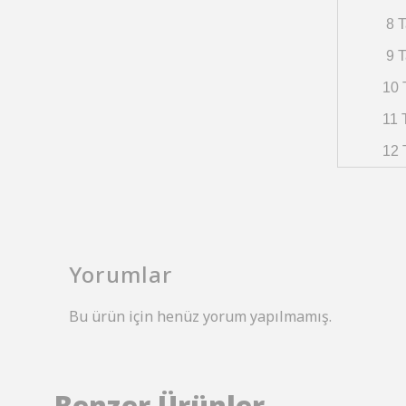
8 T
9 T
10 
11 
12 
Yorumlar
Bu ürün için henüz yorum yapılmamış.
Benzer Ürünler