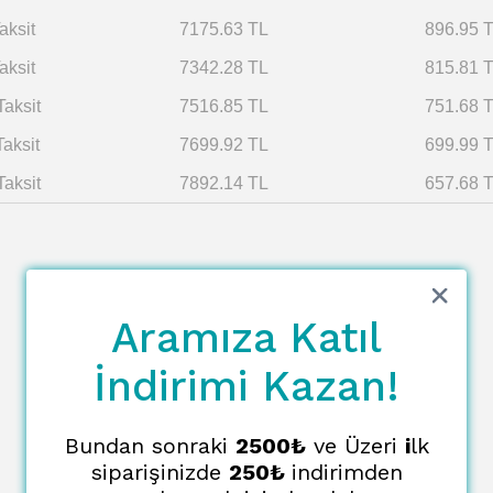
aksit
7175.63 TL
896.95 
aksit
7342.28 TL
815.81 
Taksit
7516.85 TL
751.68 
Taksit
7699.92 TL
699.99 
Taksit
7892.14 TL
657.68 
Aramıza Katıl
İndirimi Kazan!
Bundan sonraki
2500₺
ve Üzeri
i
lk
siparişinizde
250₺
indirimden