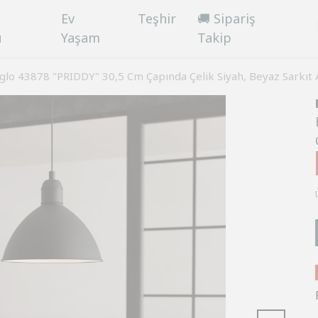
Ev
Teşhir
🚚 Sipariş
ü
Yaşam
Takip
glo 43878 "PRIDDY" 30,5 Cm Çapında Çelik Siyah, Beyaz Sarkıt 