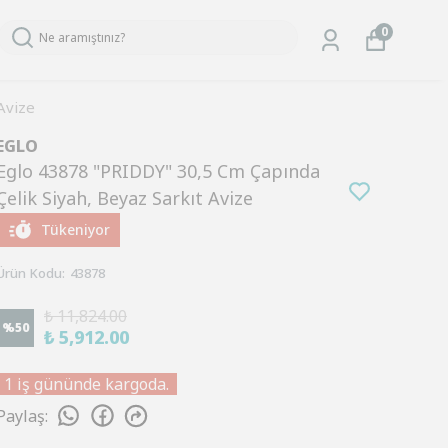
0
Avize
EGLO
Eglo 43878 "PRIDDY" 30,5 Cm Çapında
Çelik Siyah, Beyaz Sarkıt Avize
Tükeniyor
Ürün Kodu
:
43878
₺ 11,824.00
%
50
₺ 5,912.00
1 iş gününde kargoda.
Paylaş
: