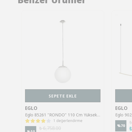
SEPETE EKLE
EGLO
EGLO
Eglo 390293 "CASTUERA" 150 Cm Yüksekliğinde Çelik Siyah Sarkıt Avize
Eglo 85261 "RONDO" 110 Cm Yüksekliğinde Çelik Nikel Mat Sarkıt Avize
1 değerlendirme
₺
%
70
₺ 6,758.00
%
50