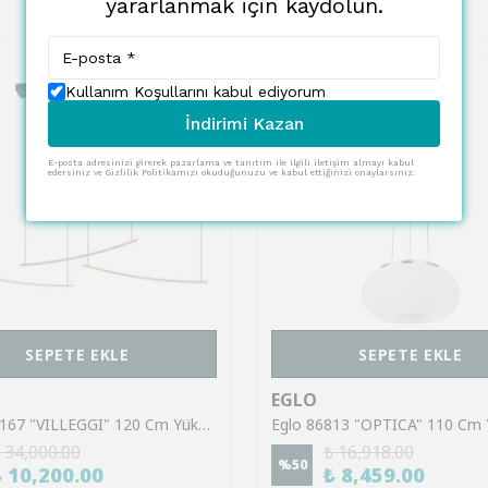
yararlanmak için kaydolun.
Kullanım Koşullarını kabul ediyorum
İndirimi Kazan
E-posta adresinizi girerek pazarlama ve tanıtım ile ilgili iletişim almayı kabul
edersiniz ve Gizlilik Politikamızı okuduğunuzu ve kabul ettiğinizi onaylarsınız.
SEPETE EKLE
SEPETE EKLE
EGLO
Eglo 902167 "VILLEGGI" 120 Cm Yüksekliğinde Alüminyum Çelik Sarkıt Avize
 34,000.00
₺ 16,918.00
%
50
₺ 10,200.00
₺ 8,459.00