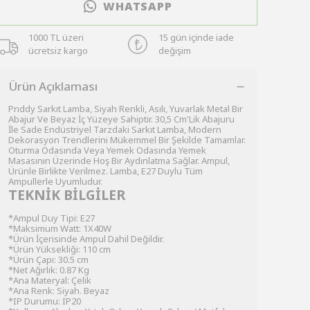
WHATSAPP
1000 TL üzeri
15 gün içinde iade
ücretsiz kargo
değişim
Ürün Açıklaması
Prıddy Sarkıt Lamba, Siyah Renkli, Asılı, Yuvarlak Metal Bir
Abajur Ve Beyaz İç Yüzeye Sahiptir. 30,5 Cm'Lik Abajuru
İle Sade Endüstriyel Tarzdaki Sarkıt Lamba, Modern
Dekorasyon Trendlerini Mükemmel Bir Şekilde Tamamlar.
Oturma Odasında Veya Yemek Odasında Yemek
Masasının Üzerinde Hoş Bir Aydınlatma Sağlar. Ampul,
Ürünle Birlikte Verilmez. Lamba, E27 Duylu Tüm
Ampullerle Uyumludur.
TEKNİK BİLGİLER
*Ampul Duy Tipi: E27
*Maksimum Watt: 1X40W
*Ürün İçerisinde Ampul Dahil Değildir.
*Ürün Yüksekliği: 110 cm
*Ürün Çapı: 30.5 cm
*Net Ağırlık: 0.87 Kg
*Ana Materyal: Çelik
*Ana Renk: Siyah. Beyaz
*IP Durumu: IP20