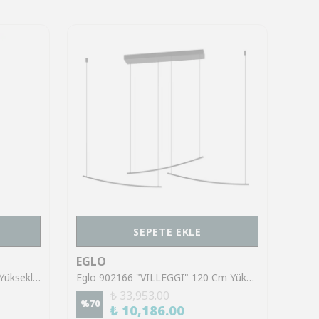
SEPETE EKLE
EGLO
EGL
Eglo 86813 "OPTICA" 110 Cm Yüksekliğinde Çelik Nikel Mat Sarkıt Avize
Eglo 902166 "VILLEGGI" 120 Cm Yüksekliğinde Alüminyum Çelik Sarkıt Avize
₺ 33,953.00
%
70
%
50
₺ 10,186.00