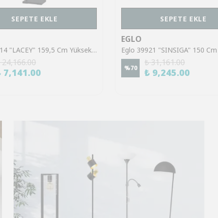
SEPETE EKLE
SEPETE EKLE
EGLO
Eglo 43614 "LACEY" 159,5 Cm Yüksekliğinde Çelik, Ahşap Köşe Lambası Lambader
 24,166.00
₺ 31,161.00
%
70
₺ 7,141.00
₺ 9,245.00