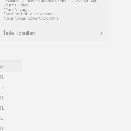
*Kullanım Alanları: Yatak Odası. Yemek Odası / Mutfak.
Oturma Odası
*Tarz: Vintage
*Anahtar Tipi: Duvar Anahtarı
*Ürün Voltajı: 220-240V.50/60Hz
İade Koşulları
ar
TL
TL
TL
TL
TL
TL