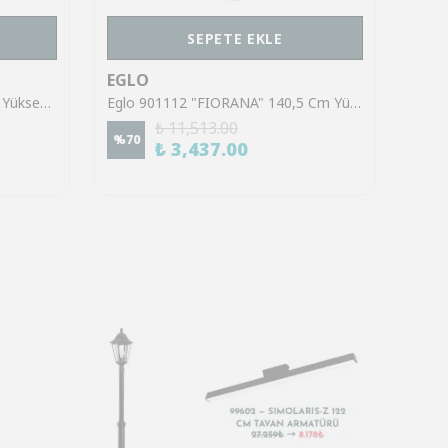
SEPETE EKLE
EGLO
EGL
Eglo 39921 "SINSIGA" 150 Cm Yüksekliğinde Çelik Siyah Sarkıt Avize
Eglo 901112 "FIORANA" 140,5 Cm Yüksekliğinde Çelik Köşe Lambası Lambader
₺ 11,513.00
%
70
%
70
₺ 3,437.00