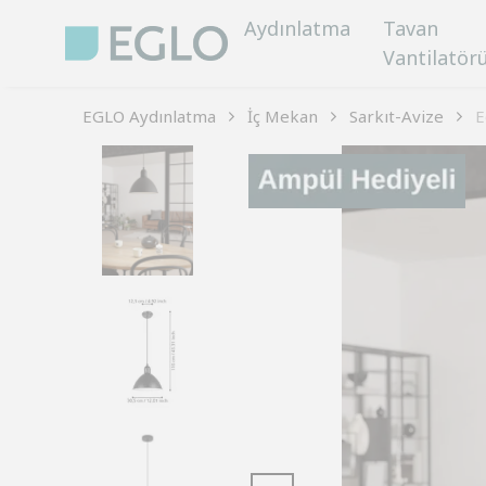
Aydınlatma
Tavan
Vantilatör
EGLO Aydınlatma
İç Mekan
Sarkıt-Avize
E