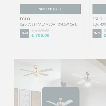
SEPETE EKLE
EGLO
EGLO
Eglo 43553 "GILTSPUR" Çelik Siyah Tavan Armatürü
Eglo 75321 "ALAMEDA" 1X4,5W Çelik Nikel Mat Sıva Üstü Spot
₺ 2,370.00
₺
%
70
%
70
₺ 700.00