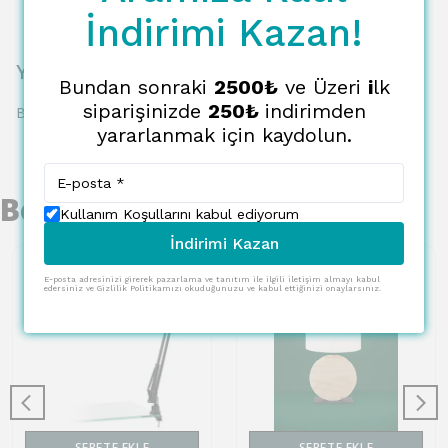
İndirimi Kazan!
Yorumlar
Bundan sonraki
2500₺
ve Üzeri
i
lk
siparişinizde
250₺
indirimden
Bu ürün için henüz yorum yapılmamış.
yararlanmak için kaydolun.
Benzer Ürünler
Kullanım Koşullarını kabul ediyorum
İndirimi Kazan
E-posta adresinizi girerek pazarlama ve tanıtım ile ilgili iletişim almayı kabul
edersiniz ve Gizlilik Politikamızı okuduğunuzu ve kabul ettiğinizi onaylarsınız.
SEPETE EKLE
SEPETE EKLE