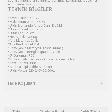
Sağlar. Ampul, Ürünle Birlikte Verilmez. Lamba, E27 Duylu Tüm
Ampullerle Uyumludur.
TEKNİK BİLGİLER
*Ampul Duy Tipi: E27
*Maksimum Watt: 1X60W
*Ürün İçerisinde Ampul Dahil Değildir.
*Ürün Yüksekliği: 42 cm
*Ürün Çapı: 23 cm
*Net Ağırlık: 0.64 Kg
*Ana Materyal: Çelik
*Ana Renk: Nikel Mat
*Cam/Şapka Materyali: Tekstil Kumaş
*Cam/Şapka Rengi: Kapuçino. Gold
*IP Durumu: IP20
*Kullanım Alanları: Yatak Odası. Oturma Odası
*Tarz: Tekstil Ürün
*Anahtar Tipi: Kablo Anahtarlı
*Ürün Voltajı: 220-240V.50/60Hz
İade Koşulları
Taksit
Toplam Fiyat
Aylık Tutar