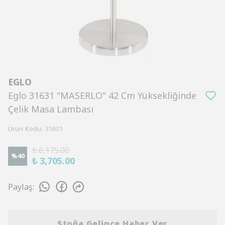
EGLO
Eglo 31631 "MASERLO" 42 Cm Yüksekliğinde
Çelik Masa Lambası
Ürün Kodu
:
31631
₺ 6,175.00
%
40
₺ 3,705.00
Paylaş
:
Stoğa Gelince Haber Ver