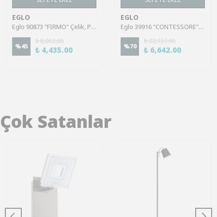
EGLO
EGLO
Eglo 90873 "FIRMO" Çelik, Plastik Masa Lambası
Eglo 39916 "CONTESSORE" 63,5 Cm Yüksekliğinde Çelik, Ahşap Masa Lambası
₺ 8,062.00
₺ 22,137.00
%
45
%
70
₺ 4,435.00
₺ 6,642.00
Çok Satanlar