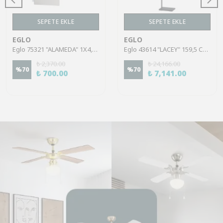
SEPETE EKLE
SEPETE EKLE
EGLO
EGLO
Eglo 75321 "ALAMEDA" 1X4,5W Çelik Nikel Mat Sıva Üstü Spot
Eglo 43614 "LACEY" 159,5 Cm Yüksekliğinde Çelik, Ahşap Köşe Lambası Lambader
₺ 2,370.00
₺ 24,166.00
%
70
%
70
₺ 700.00
₺ 7,141.00