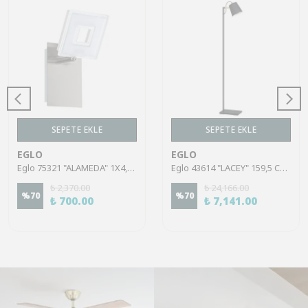
SEPETE EKLE
SEPETE EKLE
EGLO
EGLO
Eglo 75321 "ALAMEDA" 1X4,5W Çelik Nikel Mat Sıva Üstü Spot
Eglo 43614 "LACEY" 159,5 Cm Yüksekliğinde Çelik, Ahşap Köşe Lambası Lambader
₺ 2,370.00
₺ 24,166.00
%
70
%
70
₺ 700.00
₺ 7,141.00