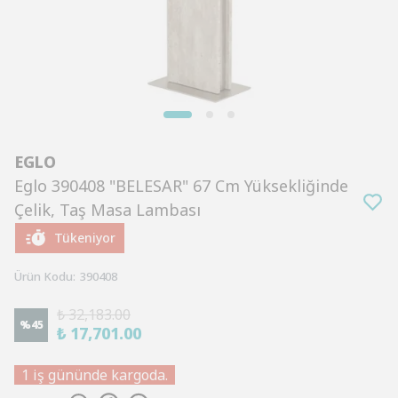
EGLO
Eglo 390408 "BELESAR" 67 Cm Yüksekliğinde
Çelik, Taş Masa Lambası
Tükeniyor
Ürün Kodu
:
390408
₺ 32,183.00
%
45
₺ 17,701.00
1 iş gününde kargoda.