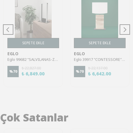
SEPETE EKLE
SEPETE EKLE
EGLO
EGLO
Eglo 99682 "SALVILANAS-Z" 42,5 Cm Yüksekliğinde Alüminyum, Çelik Masa Lambası
Eglo 39917 "CONTESSORE" 62,5 Cm Yüksekliğinde Çelik, Ahşap Masa Lambası
₺ 22,827.00
₺ 22,137.00
%
70
%
70
₺ 6,849.00
₺ 6,642.00
Çok Satanlar