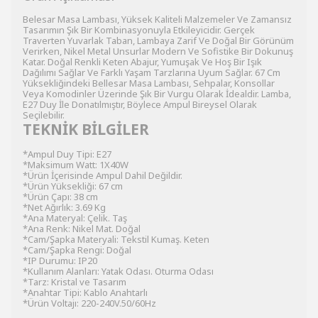
Belesar Masa Lambası, Yüksek Kaliteli Malzemeler Ve Zamansız
Tasarımın Şık Bir Kombinasyonuyla Etkileyicidir. Gerçek
Traverten Yuvarlak Taban, Lambaya Zarif Ve Doğal Bir Görünüm
Verirken, Nikel Metal Unsurlar Modern Ve Sofistike Bir Dokunuş
Katar. Doğal Renkli Keten Abajur, Yumuşak Ve Hoş Bir Işık
Dağılımı Sağlar Ve Farklı Yaşam Tarzlarına Uyum Sağlar. 67 Cm
Yüksekliğindeki Bellesar Masa Lambası, Sehpalar, Konsollar
Veya Komodinler Üzerinde Şık Bir Vurgu Olarak İdealdir. Lamba,
E27 Duy İle Donatılmıştır, Böylece Ampul Bireysel Olarak
Seçilebilir.
TEKNİK BİLGİLER
*Ampul Duy Tipi: E27
*Maksimum Watt: 1X40W
*Ürün İçerisinde Ampul Dahil Değildir.
*Ürün Yüksekliği: 67 cm
*Ürün Çapı: 38 cm
*Net Ağırlık: 3.69 Kg
*Ana Materyal: Çelik. Taş
*Ana Renk: Nikel Mat. Doğal
*Cam/Şapka Materyali: Tekstil Kumaş. Keten
*Cam/Şapka Rengi: Doğal
*IP Durumu: IP20
*Kullanım Alanları: Yatak Odası. Oturma Odası
*Tarz: Kristal ve Tasarım
*Anahtar Tipi: Kablo Anahtarlı
*Ürün Voltajı: 220-240V.50/60Hz