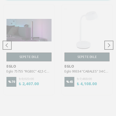
SEPETE EKLE
SEPETE EKLE
EGLO
EGLO
Eglo 75755 "RGBIC" 42,5 Cm Yüksekliğinde Çelik Masa Lambası
Eglo 99334 "CABALES" 34 Cm Yüksekliğinde Plastik Masa Lambası
₺ 8,023.00
₺ 7,468.00
%
70
%
45
₺ 2,407.00
₺ 4,108.00