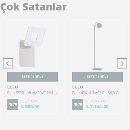
Çok Satanlar
SEPETE EKLE
SEPETE EKLE
EGLO
EGLO
Eglo 75321 "ALAMEDA" 1X4,5W Çelik Nikel Mat Sıva Üstü Spot
Eglo 43614 "LACEY" 159,5 Cm Yüksekliğinde Çelik, Ahşap Köşe Lambası Lambader
₺ 2,370.00
₺ 24,166.00
%
70
%
70
₺ 700.00
₺ 7,141.00