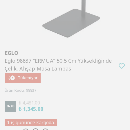
EGLO
Eglo 98837 "ERMUA" 50,5 Cm Yüksekliğinde
Çelik, Ahşap Masa Lambası
Tükeniyor
Ürün Kodu
:
98837
₺ 4,481.00
%
70
₺ 1,345.00
1 iş gününde kargoda.