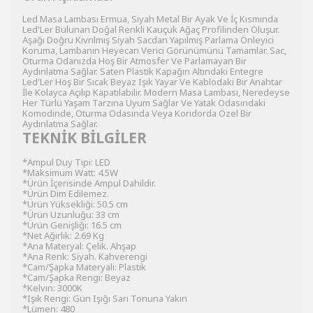
Led Masa Lambası Ermua, Siyah Metal Bir Ayak Ve İç Kısmında
Led'Ler Bulunan Doğal Renkli Kauçuk Ağaç Profilinden Oluşur.
Aşağı Doğru Kıvrılmış Siyah Sacdan Yapılmış Parlama Önleyici
Koruma, Lambanın Heyecan Verici Görünümünü Tamamlar. Sac,
Oturma Odanızda Hoş Bir Atmosfer Ve Parlamayan Bir
Aydınlatma Sağlar. Saten Plastik Kapağın Altındaki Entegre
Led'Ler Hoş Bir Sıcak Beyaz Işık Yayar Ve Kablodaki Bir Anahtar
İle Kolayca Açılıp Kapatılabilir. Modern Masa Lambası, Neredeyse
Her Türlü Yaşam Tarzına Uyum Sağlar Ve Yatak Odasındaki
Komodinde, Oturma Odasında Veya Koridorda Özel Bir
Aydınlatma Sağlar.
TEKNİK BİLGİLER
*Ampul Duy Tipi: LED
*Maksimum Watt: 4.5W
*Ürün İçerisinde Ampul Dahildir.
*Ürün Dim Edilemez.
*Ürün Yüksekliği: 50.5 cm
*Ürün Uzunluğu: 33 cm
*Ürün Genişliği: 16.5 cm
*Net Ağırlık: 2.69 Kg
*Ana Materyal: Çelik. Ahşap
*Ana Renk: Siyah. Kahverengi
*Cam/Şapka Materyali: Plastik
*Cam/Şapka Rengi: Beyaz
*Kelvın: 3000K
*Işık Rengi: Gün Işığı Sarı Tonuna Yakın
*Lümen: 480