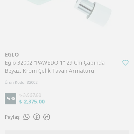
EGLO
Eglo 32002 "PAWEDO 1" 29 Cm Çapında
Beyaz, Krom Çelik Tavan Armatürü
Ürün Kodu
:
32002
₺ 3,967.00
%
40
₺ 2,375.00
Paylaş
: