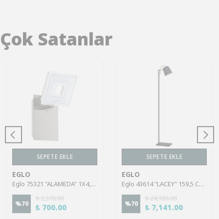
Çok Satanlar
SEPETE EKLE
SEPETE EKLE
EGLO
EGLO
Eglo 75321 "ALAMEDA" 1X4,5W Çelik Nikel Mat Sıva Üstü Spot
Eglo 43614 "LACEY" 159,5 Cm Yüksekliğinde Çelik, Ahşap Köşe Lambası Lambader
₺ 2,370.00
₺ 24,166.00
%
70
%
70
₺ 700.00
₺ 7,141.00