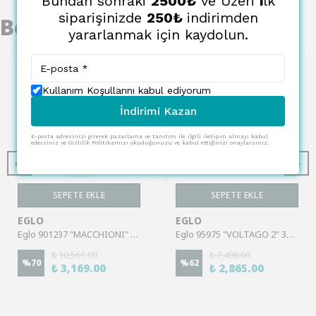
Bundan sonraki
2500₺
ve Üzeri
i
lk
siparişinizde
250₺
indirimden
Benzer Ürünler
yararlanmak için kaydolun.
Kullanım Koşullarını kabul ediyorum
İndirimi Kazan
E-posta adresinizi girerek pazarlama ve tanıtım ile ilgili iletişim almayı kabul
edersiniz ve Gizlilik Politikamızı okuduğunuzu ve kabul ettiğinizi onaylarsınız.
SEPETE EKLE
SEPETE EKLE
EGLO
EGLO
Eglo 901237 "MACCHIONI" 20 Cm Çapında Çelik, Plastik Siyah, Beyaz Duvar Tavan Armatürü
Eglo 95975 "VOLTAGO 2" 37,5 Cm Uzunluğunda Çelik Beyaz Duvar Tavan Armatürü
₺ 10,561.00
₺ 7,498.00
%
70
%
62
₺ 3,169.00
₺ 2,865.00