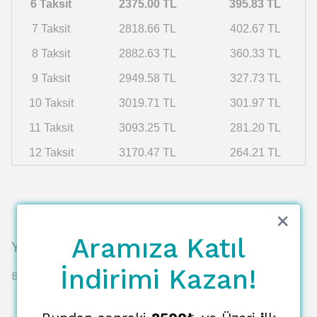
6 Taksit
2375.00 TL
395.83 TL
7 Taksit
2818.66 TL
402.67 TL
8 Taksit
2882.63 TL
360.33 TL
9 Taksit
2949.58 TL
327.73 TL
10 Taksit
3019.71 TL
301.97 TL
11 Taksit
3093.25 TL
281.20 TL
12 Taksit
3170.47 TL
264.21 TL
Aramıza Katıl
Yorumlar
İndirimi Kazan!
Bu ürün için henüz yorum yapılmamış.