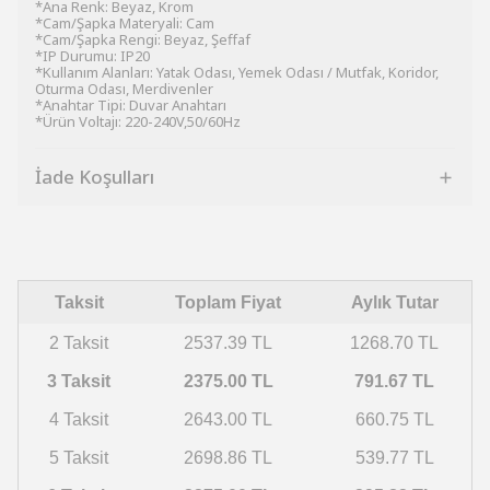
*Ana Renk: Beyaz, Krom
*Cam/Şapka Materyali: Cam
*Cam/Şapka Rengi: Beyaz, Şeffaf
*IP Durumu: IP20
*Kullanım Alanları: Yatak Odası, Yemek Odası / Mutfak, Koridor,
Oturma Odası, Merdivenler
*Anahtar Tipi: Duvar Anahtarı
*Ürün Voltajı: 220-240V,50/60Hz
İade Koşulları
Taksit
Toplam Fiyat
Aylık Tutar
2 Taksit
2537.39 TL
1268.70 TL
3 Taksit
2375.00 TL
791.67 TL
4 Taksit
2643.00 TL
660.75 TL
5 Taksit
2698.86 TL
539.77 TL