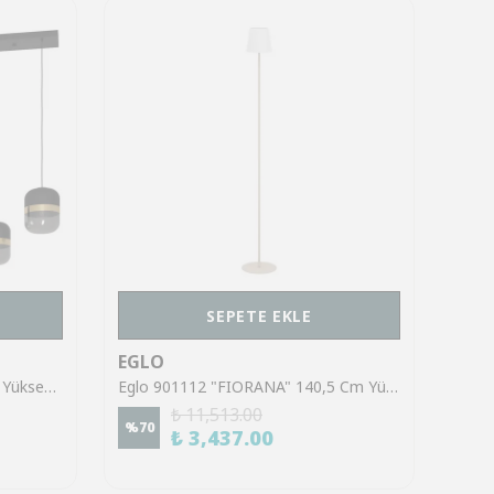
SEPETE EKLE
EGLO
EGL
Eglo 39921 "SINSIGA" 150 Cm Yüksekliğinde Çelik Siyah Sarkıt Avize
Eglo 901112 "FIORANA" 140,5 Cm Yüksekliğinde Çelik Köşe Lambası Lambader
₺ 11,513.00
%
70
%
70
₺ 3,437.00