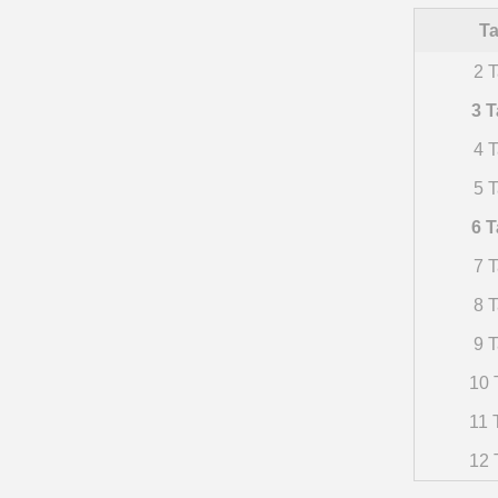
Ta
2 T
3 T
4 T
5 T
6 T
7 T
8 T
9 T
10 
11 
12 