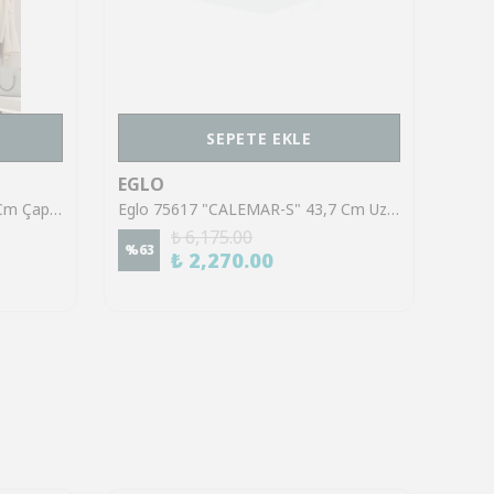
SEPETE EKLE
EGLO
EGL
Eglo 900759 "SARSINA-Z" 60 Cm Çapında Alüminyum, Çelik Beyaz Led Panel
Eglo 75617 "CALEMAR-S" 43,7 Cm Uzunluğunda 43,7 Cm Genişliğinde Alüminyum, Çelik Beyaz Led Panel
₺ 6,175.00
%
63
%
45
₺ 2,270.00