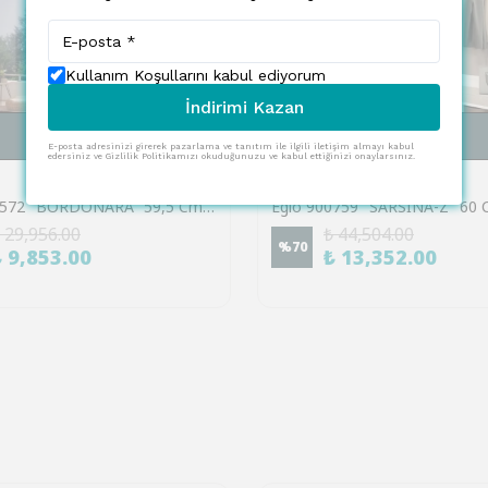
Kullanım Koşullarını kabul ediyorum
İndirimi Kazan
SEPETE EKLE
SEPETE EKLE
E-posta adresinizi girerek pazarlama ve tanıtım ile ilgili iletişim almayı kabul
edersiniz ve Gizlilik Politikamızı okuduğunuzu ve kabul ettiğinizi onaylarsınız.
EGLO
Eglo 900572 "BORDONARA" 59,5 Cm Uzunluğunda 59,5 Cm Genişliğinde Alüminyum, Çelik Siyah, Beyaz Led Panel RGB
 29,956.00
₺ 44,504.00
%
70
₺ 9,853.00
₺ 13,352.00