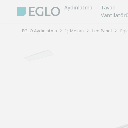
Aydınlatma
Tavan
Vantilatör
EGLO Aydınlatma
İç Mekan
Led Panel
Egl