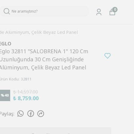
0
e Alüminyum, Çelik Beyaz Led Panel
EGLO
Eglo 32811 "SALOBRENA 1" 120 Cm
Uzunluğunda 30 Cm Genişliğinde
Alüminyum, Çelik Beyaz Led Panel
Ürün Kodu
:
32811
₺ 14,597.00
%
40
₺ 8,759.00
Paylaş
: