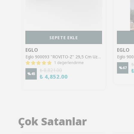
SEPETE EKLE
EGLO
EGLO
Eglo 900062 "TURCONA-Z" 120 Cm Uzunluğunda 10 Cm Genişliğinde Çelik, Alüminyum Beyaz Led Panel RGB
Eglo 900093 "ROVITO-Z" 29,5 Cm Uzunluğunda 29,5 Cm Genişliğinde Plastik Siyah Led Panel RGB
1 değerlendirme
₺
%
67
₺ 8,821.00
%
45
₺ 4,852.00
Çok Satanlar