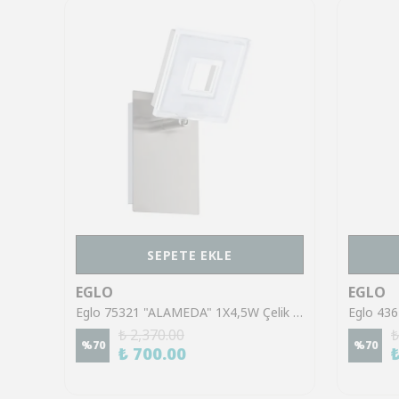
SEPETE EKLE
EGLO
EGLO
Eglo 43553 "GILTSPUR" Çelik Siyah Tavan Armatürü
Eglo 75321 "ALAMEDA" 1X4,5W Çelik Nikel Mat Sıva Üstü Spot
₺ 2,370.00
₺
%
70
%
70
₺ 700.00