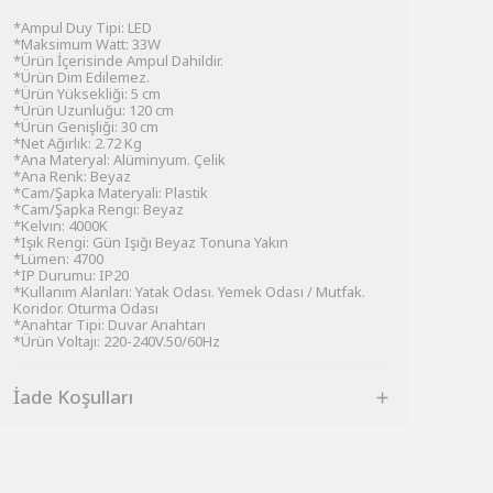
*Ampul Duy Tipi: LED
*Maksimum Watt: 33W
*Ürün İçerisinde Ampul Dahildir.
*Ürün Dim Edilemez.
*Ürün Yüksekliği: 5 cm
*Ürün Uzunluğu: 120 cm
*Ürün Genişliği: 30 cm
*Net Ağırlık: 2.72 Kg
*Ana Materyal: Alüminyum. Çelik
*Ana Renk: Beyaz
*Cam/Şapka Materyali: Plastik
*Cam/Şapka Rengi: Beyaz
*Kelvın: 4000K
*Işık Rengi: Gün Işığı Beyaz Tonuna Yakın
*Lümen: 4700
*IP Durumu: IP20
*Kullanım Alanları: Yatak Odası. Yemek Odası / Mutfak.
Koridor. Oturma Odası
*Anahtar Tipi: Duvar Anahtarı
*Ürün Voltajı: 220-240V.50/60Hz
İade Koşulları