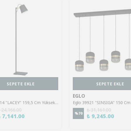
SEPETE EKLE
SEPETE EKLE
EGLO
Eglo 43614 "LACEY" 159,5 Cm Yüksekliğinde Çelik, Ahşap Köşe Lambası Lambader
 24,166.00
₺ 31,161.00
%
70
₺ 7,141.00
₺ 9,245.00