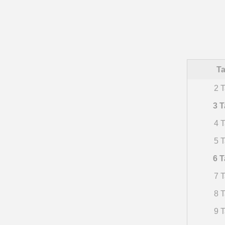
Ta
2 T
3 T
4 T
5 T
6 T
7 T
8 T
9 T