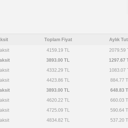
ksit
Toplam Fiyat
Aylık Tut
aksit
4159.19 TL
2079.59 
aksit
3893.00 TL
1297.67 
aksit
4332.29 TL
1083.07 
aksit
4423.86 TL
884.77 
aksit
3893.00 TL
648.83 
aksit
4620.22 TL
660.03 
aksit
4725.09 TL
590.64 
aksit
4834.82 TL
537.20 