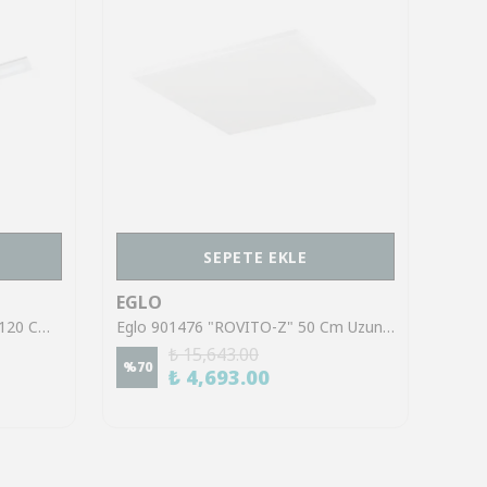
SEPETE EKLE
EGLO
EGL
Eglo 900048 "SALOBRENA-Z" 120 Cm Uzunluğunda 10 Cm Genişliğinde Alüminyum Beyaz Led Panel
Eglo 901476 "ROVITO-Z" 50 Cm Uzunluğunda Beyaz Plastik Led Panel Ip44
₺ 15,643.00
%
70
%
45
₺ 4,693.00