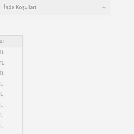
İade Koşulları
ar
TL
TL
TL
TL
TL
TL
TL
TL