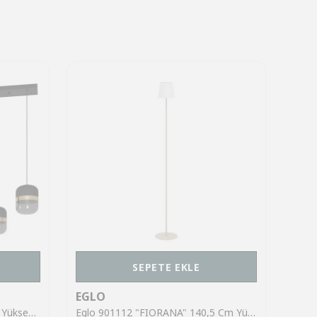
SEPETE EKLE
EGLO
EGL
Eglo 39921 "SINSIGA" 150 Cm Yüksekliğinde Çelik Siyah Sarkıt Avize
Eglo 901112 "FIORANA" 140,5 Cm Yüksekliğinde Çelik Köşe Lambası Lambader