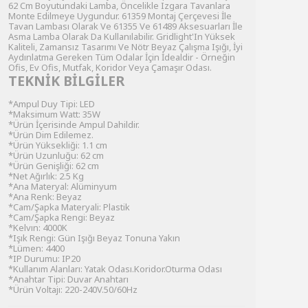
62 Cm Boyutundaki Lamba, Öncelikle Izgara Tavanlara
Monte Edilmeye Uygundur. 61359 Montaj Çerçevesi İle
Tavan Lambası Olarak Ve 61355 Ve 61489 Aksesuarları İle
Asma Lamba Olarak Da Kullanılabilir. Gridlight'In Yüksek
Kaliteli, Zamansız Tasarımı Ve Nötr Beyaz Çalışma Işığı, İyi
Aydınlatma Gereken Tüm Odalar İçin İdealdir - Örneğin
Ofis, Ev Ofis, Mutfak, Koridor Veya Çamaşır Odası.
TEKNİK BİLGİLER
*Ampul Duy Tipi: LED
*Maksimum Watt: 35W
*Ürün İçerisinde Ampul Dahildir.
*Ürün Dim Edilemez.
*Ürün Yüksekliği: 1.1 cm
*Ürün Uzunluğu: 62 cm
*Ürün Genişliği: 62 cm
*Net Ağırlık: 2.5 Kg
*Ana Materyal: Alüminyum
*Ana Renk: Beyaz
*Cam/Şapka Materyali: Plastik
*Cam/Şapka Rengi: Beyaz
*Kelvın: 4000K
*Işık Rengi: Gün Işığı Beyaz Tonuna Yakın
*Lümen: 4400
*IP Durumu: IP20
*Kullanım Alanları: Yatak Odası.Koridor.Oturma Odası
*Anahtar Tipi: Duvar Anahtarı
*Ürün Voltajı: 220-240V.50/60Hz