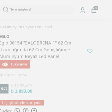
0
e Alüminyum Beyaz Led Panel
EGLO
Eglo 96154 "SALOBRENA 1" 62 Cm
Uzunluğunda 62 Cm Genişliğinde
Alüminyum Beyaz Led Panel
Tükeniyor
Ürün Kodu
:
96154
₺ 12,974.00
%
70
₺ 3,893.00
1 iş gününde kargoda.
Paylaş
: