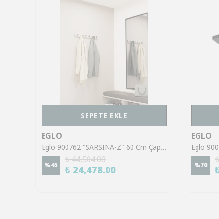
SEPETE EKLE
EGLO
EGLO
Eglo 99548 "HERRORA-Z" 59,5 Cm Uzunluğunda 59,5 Cm Genişliğinde Alüminyum Beyaz Led Panel
Eglo 900762 "SARSINA-Z" 60 Cm Çapında Alüminyum, Çelik Siyah Led Panel
₺ 44,504.00
₺
%
45
%
70
₺ 24,478.00