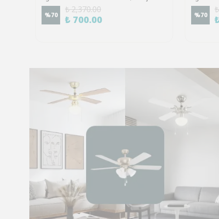
₺ 2,370.00
₺
%
70
%
70
₺ 700.00