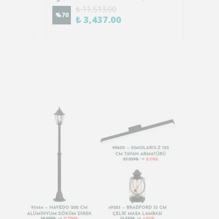
₺ 11,513.00
%
70
%
70
₺ 3,437.00