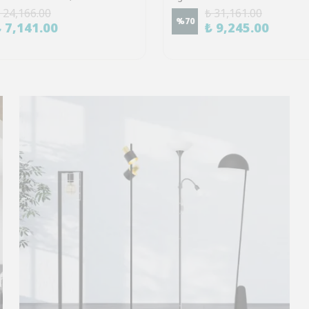
 24,166.00
₺ 31,161.00
%
70
₺ 7,141.00
₺ 9,245.00