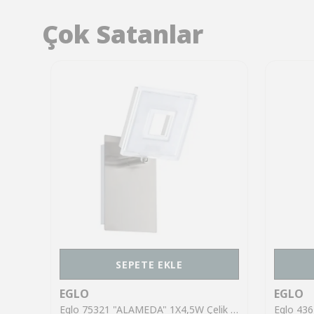
Çok Satanlar
SEPETE EKLE
EGLO
EGLO
Eglo 43553 "GILTSPUR" Çelik Siyah Tavan Armatürü
Eglo 75321 "ALAMEDA" 1X4,5W Çelik Nikel Mat Sıva Üstü Spot