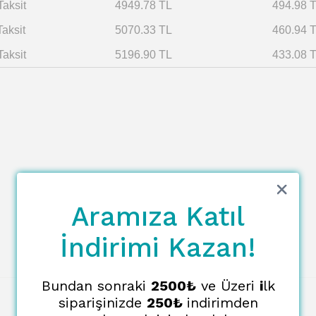
Taksit
4949.78 TL
494.98 
Taksit
5070.33 TL
460.94 
Taksit
5196.90 TL
433.08 
Aramıza Katıl
İndirimi Kazan!
Bundan sonraki
2500₺
ve Üzeri
i
lk
siparişinizde
250₺
indirimden