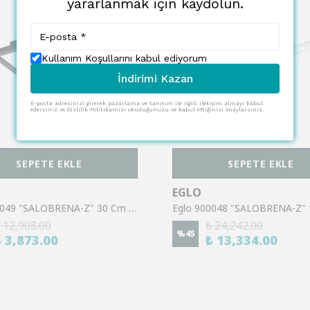
yararlanmak için kaydolun.
Kullanım Koşullarını kabul ediyorum
İndirimi Kazan
E-posta adresinizi girerek pazarlama ve tanıtım ile ilgili iletişim almayı kabul
edersiniz ve Gizlilik Politikamızı okuduğunuzu ve kabul ettiğinizi onaylarsınız.
SEPETE EKLE
SEPETE EKLE
EGLO
Eglo 900049 "SALOBRENA-Z" 30 Cm Uzunluğunda 30 Cm Genişliğinde Alüminyum Siyah Led Panel
 12,908.00
₺ 24,242.00
%
45
₺ 3,873.00
₺ 13,334.00