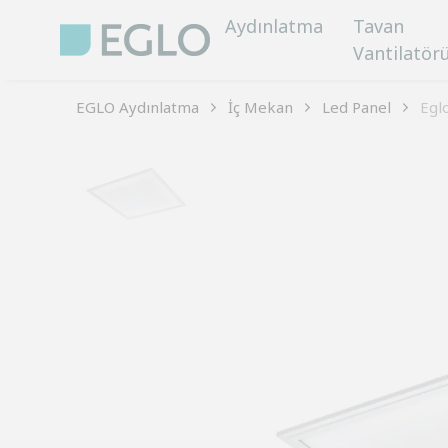
Aydınlatma
Tavan
Vantilatör
EGLO Aydınlatma
İç Mekan
Led Panel
Egl