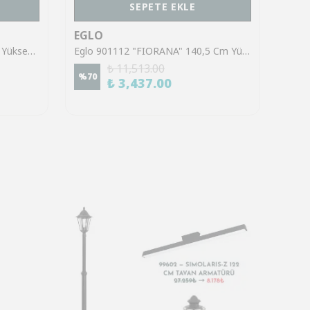
SEPETE EKLE
EGLO
EGL
Eglo 39921 "SINSIGA" 150 Cm Yüksekliğinde Çelik Siyah Sarkıt Avize
Eglo 901112 "FIORANA" 140,5 Cm Yüksekliğinde Çelik Köşe Lambası Lambader
₺ 11,513.00
%
70
%
70
₺ 3,437.00