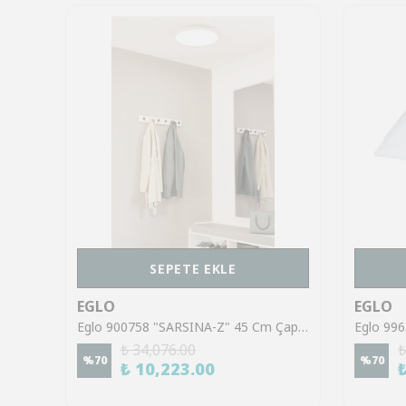
SEPETE EKLE
EGLO
EGLO
Eglo 900559 "MARMORATA" 44,5 Cm Uzunluğunda 44,5 Cm Genişliğinde Alüminyum, Çelik Siyah, Beyaz Led Panel
Eglo 900758 "SARSINA-Z" 45 Cm Çapında Alüminyum, Çelik Beyaz Led Panel
₺ 34,076.00
₺
%
70
%
70
₺ 10,223.00