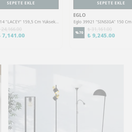
SEPETE EKLE
SEPETE EKLE
EGLO
Eglo 43614 "LACEY" 159,5 Cm Yüksekliğinde Çelik, Ahşap Köşe Lambası Lambader
 24,166.00
₺ 31,161.00
%
70
₺ 7,141.00
₺ 9,245.00