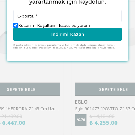
yararlanmak için kaydolun.
Kullanım Koşullarını kabul ediyorum
İndirimi Kazan
E-posta adresinizi girerek pazarlama ve tanıtım ile ilgili iletişim almayı kabul
edersiniz ve Gizlilik Politikamızı okuduğunuzu ve kabul ettiğinizi onaylarsınız.
SEPETE EKLE
SEPETE EKLE
EGLO
Eglo 99639 "HERRORA-Z" 45 Cm Uzunluğunda 45 Cm Genişliğinde Alüminyum Beyaz Led Panel
 21,489.00
₺ 14,181.00
%
70
₺ 6,447.00
₺ 4,255.00