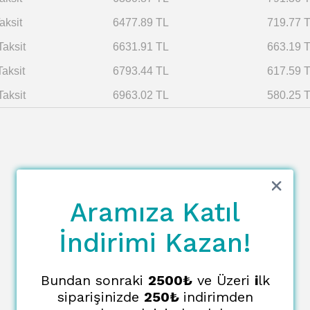
aksit
6477.89 TL
719.77 
Taksit
6631.91 TL
663.19 
Taksit
6793.44 TL
617.59 
Taksit
6963.02 TL
580.25 
Aramıza Katıl
İndirimi Kazan!
Bundan sonraki
2500₺
ve Üzeri
i
lk
siparişinizde
250₺
indirimden