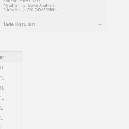
Koridor. Oturma Odası
*Anahtar Tipi: Duvar Anahtarı
*Ürün Voltajı: 220-240V.50/60Hz
İade Koşulları
ar
TL
TL
TL
TL
TL
TL
TL