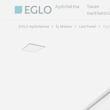
Aydınlatma
Tavan
Vantilatör
EGLO Aydınlatma
İç Mekan
Led Panel
Egl