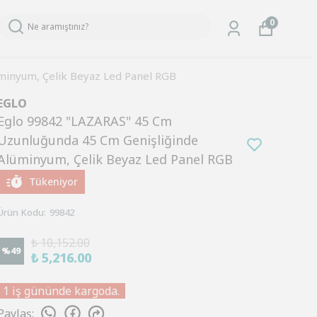
0
minyum, Çelik Beyaz Led Panel RGB
EGLO
Eglo 99842 "LAZARAS" 45 Cm
Uzunluğunda 45 Cm Genişliğinde
Alüminyum, Çelik Beyaz Led Panel RGB
Tükeniyor
Ürün Kodu
:
99842
₺ 10,152.00
%
49
₺ 5,216.00
1 iş gününde kargoda.
Paylaş
: