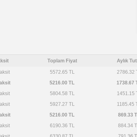
ksit
Toplam Fiyat
Aylık Tut
aksit
5572.65 TL
2786.32 
aksit
5216.00 TL
1738.67 
aksit
5804.58 TL
1451.15 
aksit
5927.27 TL
1185.45 
aksit
5216.00 TL
869.33 
aksit
6190.36 TL
884.34 
aksit
6330.87 TL
791.36 