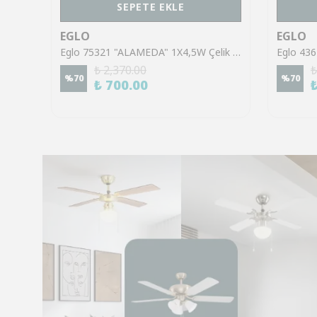
SEPETE EKLE
EGLO
EGLO
Eglo 43553 "GILTSPUR" Çelik Siyah Tavan Armatürü
Eglo 75321 "ALAMEDA" 1X4,5W Çelik Nikel Mat Sıva Üstü Spot
₺ 2,370.00
₺
%
70
%
70
₺ 700.00