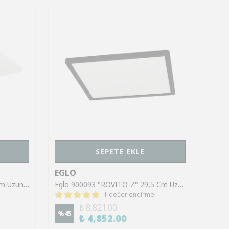
SEPETE EKLE
EGLO
EGL
Eglo 901477 "ROVITO-Z" 57 Cm Uzunluğunda Beyaz Plastik Led Panel Ip44
Eglo 900093 "ROVITO-Z" 29,5 Cm Uzunluğunda 29,5 Cm Genişliğinde Plastik Siyah Led Panel RGB
1 değerlendirme
%
45
₺ 8,821.00
%
45
₺ 4,852.00