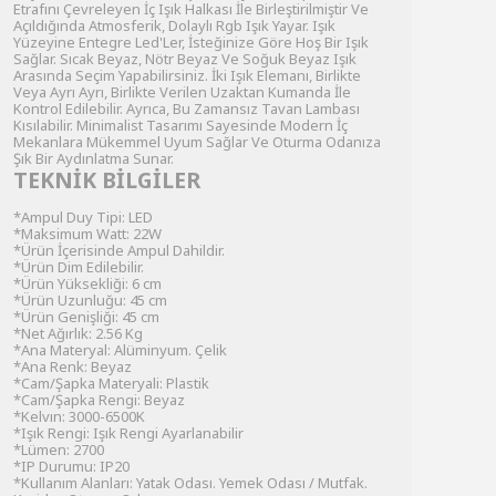
Etrafını Çevreleyen İç Işık Halkası İle Birleştirilmiştir Ve
Açıldığında Atmosferik, Dolaylı Rgb Işık Yayar. Işık
Yüzeyine Entegre Led'Ler, İsteğinize Göre Hoş Bir Işık
Sağlar. Sıcak Beyaz, Nötr Beyaz Ve Soğuk Beyaz Işık
Arasında Seçim Yapabilirsiniz. İki Işık Elemanı, Birlikte
Veya Ayrı Ayrı, Birlikte Verilen Uzaktan Kumanda İle
Kontrol Edilebilir. Ayrıca, Bu Zamansız Tavan Lambası
Kısılabilir. Minimalist Tasarımı Sayesinde Modern İç
Mekanlara Mükemmel Uyum Sağlar Ve Oturma Odanıza
Şık Bir Aydınlatma Sunar.
TEKNİK BİLGİLER
*Ampul Duy Tipi: LED
*Maksimum Watt: 22W
*Ürün İçerisinde Ampul Dahildir.
*Ürün Dim Edilebilir.
*Ürün Yüksekliği: 6 cm
*Ürün Uzunluğu: 45 cm
*Ürün Genişliği: 45 cm
*Net Ağırlık: 2.56 Kg
*Ana Materyal: Alüminyum. Çelik
*Ana Renk: Beyaz
*Cam/Şapka Materyali: Plastik
*Cam/Şapka Rengi: Beyaz
*Kelvın: 3000-6500K
*Işık Rengi: Işık Rengi Ayarlanabilir
*Lümen: 2700
*IP Durumu: IP20
*Kullanım Alanları: Yatak Odası. Yemek Odası / Mutfak.