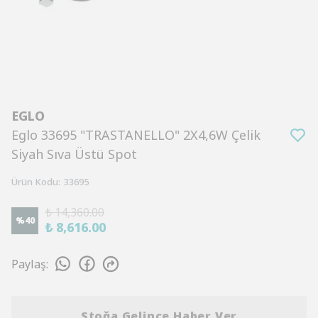
EGLO
Eglo 33695 "TRASTANELLO" 2X4,6W Çelik
Siyah Sıva Üstü Spot
Ürün Kodu
:
33695
₺ 14,360.00
%
40
₺ 8,616.00
Paylaş
:
Stoğa Gelince Haber Ver