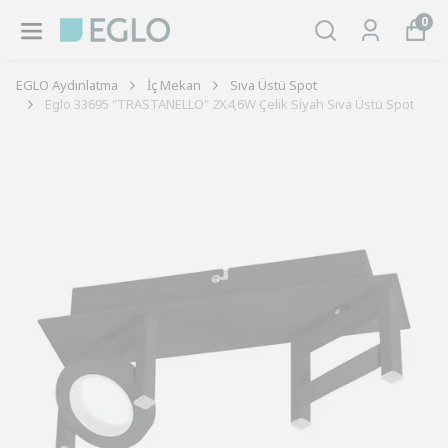
0
EGLO Aydınlatma
İç Mekan
Sıva Üstü Spot
Eglo 33695 "TRASTANELLO" 2X4,6W Çelik Siyah Sıva Üstü Spot