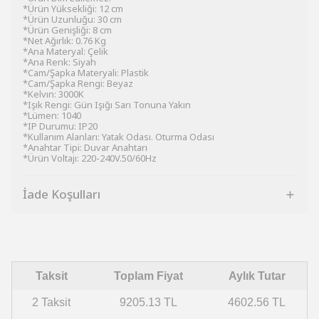
*Ürün Yüksekliği: 12 cm
*Ürün Uzunluğu: 30 cm
*Ürün Genişliği: 8 cm
*Net Ağırlık: 0.76 Kg
*Ana Materyal: Çelik
*Ana Renk: Siyah
*Cam/Şapka Materyali: Plastik
*Cam/Şapka Rengi: Beyaz
*Kelvın: 3000K
*Işık Rengi: Gün Işığı Sarı Tonuna Yakın
*Lümen: 1040
*IP Durumu: IP20
*Kullanım Alanları: Yatak Odası. Oturma Odası
*Anahtar Tipi: Duvar Anahtarı
*Ürün Voltajı: 220-240V.50/60Hz
İade Koşulları
Taksit
Toplam Fiyat
Aylık Tutar
2 Taksit
9205.13 TL
4602.56 TL