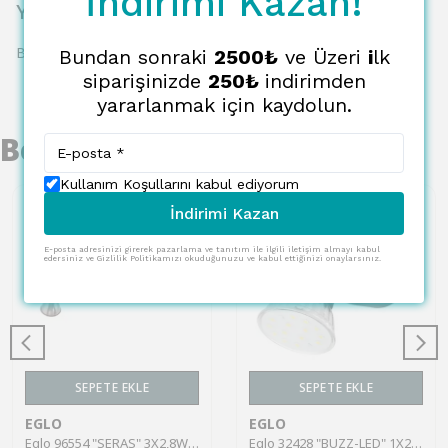
İndirimi Kazan!
Yorumlar
Bu ürün için henüz yorum yapılmamış.
Bundan sonraki
2500₺
ve Üzeri
i
lk
siparişinizde
250₺
indirimden
yararlanmak için kaydolun.
Benzer Ürünler
Kullanım Koşullarını kabul ediyorum
İndirimi Kazan
E-posta adresinizi girerek pazarlama ve tanıtım ile ilgili iletişim almayı kabul
edersiniz ve Gizlilik Politikamızı okuduğunuzu ve kabul ettiğinizi onaylarsınız.
SEPETE EKLE
SEPETE EKLE
EGLO
EGLO
Eglo 96554 "SERAS" 3X2,8W Çelik Antik Nikel, Krem Sıva Üstü Spot
Eglo 32428 "BUZZ-LED" 1X2,8W Çelik Siyah Sıva Üstü Spot