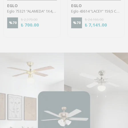
EGLO
EGLO
Eglo 75321 "ALAMEDA" 1X4,5W Çelik Nikel Mat Sıva Üstü Spot
Eglo 43614 "LACEY" 159,5 Cm Yüksekliğinde Çelik, Ahşap Köşe Lambası Lambader
₺ 2,370.00
₺ 24,166.00
%
70
%
70
₺ 700.00
₺ 7,141.00