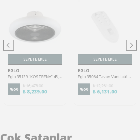
SEPETE EKLE
SEPETE EKLE
EGLO
EGLO
Eglo 35139 "KOSTRENA" 45,5 Cm Çapında Abs Tavan Vantilatörü Ac Motor
Eglo 35064 Tavan Vantilatör AC Motor Kumandası Alıcısı İle Birlikte
₺ 16,478.00
₺ 12,261.00
%
50
%
50
₺ 8,239.00
₺ 6,131.00
Çok Satanlar