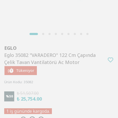
EGLO
Eglo 35082 "VARADERO" 122 Cm Çapında
Çelik Tavan Vantilatörü Ac Motor
Tükeniyor
Ürün Kodu
:
35082
₺ 51,507.00
%
50
₺ 25,754.00
1 iş gününde kargoda.