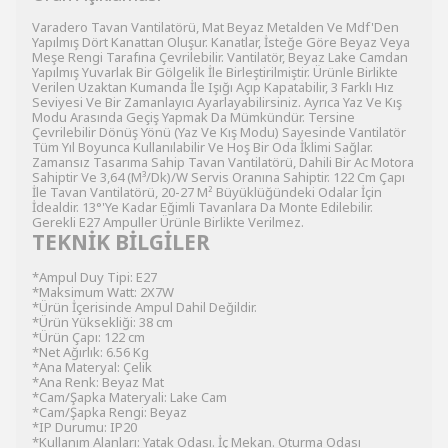
Varadero Tavan Vantilatörü, Mat Beyaz Metalden Ve Mdf'Den
Yapılmış Dört Kanattan Oluşur. Kanatlar, İsteğe Göre Beyaz Veya
Meşe Rengi Tarafına Çevrilebilir. Vantilatör, Beyaz Lake Camdan
Yapılmış Yuvarlak Bir Gölgelik İle Birleştirilmiştir. Ürünle Birlikte
Verilen Uzaktan Kumanda İle Işığı Açıp Kapatabilir, 3 Farklı Hız
Seviyesi Ve Bir Zamanlayıcı Ayarlayabilirsiniz. Ayrıca Yaz Ve Kış
Modu Arasında Geçiş Yapmak Da Mümkündür. Tersine
Çevrilebilir Dönüş Yönü (Yaz Ve Kış Modu) Sayesinde Vantilatör
Tüm Yıl Boyunca Kullanılabilir Ve Hoş Bir Oda İklimi Sağlar.
Zamansız Tasarıma Sahip Tavan Vantilatörü, Dahili Bir Ac Motora
Sahiptir Ve 3,64 (M³/Dk)/W Servis Oranına Sahiptir. 122 Cm Çapı
İle Tavan Vantilatörü, 20-27 M² Büyüklüğündeki Odalar İçin
İdealdir. 13°'Ye Kadar Eğimli Tavanlara Da Monte Edilebilir.
Gerekli E27 Ampuller Ürünle Birlikte Verilmez.
TEKNİK BİLGİLER
*Ampul Duy Tipi: E27
*Maksimum Watt: 2X7W
*Ürün İçerisinde Ampul Dahil Değildir.
*Ürün Yüksekliği: 38 cm
*Ürün Çapı: 122 cm
*Net Ağırlık: 6.56 Kg
*Ana Materyal: Çelik
*Ana Renk: Beyaz Mat
*Cam/Şapka Materyali: Lake Cam
*Cam/Şapka Rengi: Beyaz
*IP Durumu: IP20
*Kullanım Alanları: Yatak Odası. İç Mekan. Oturma Odası