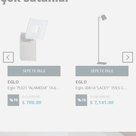
SEPETE EKLE
SEPETE EKLE
EGLO
EGLO
Eglo 75321 "ALAMEDA" 1X4,5W Çelik Nikel Mat Sıva Üstü Spot
Eglo 43614 "LACEY" 159,5 Cm Yüksekliğinde Çelik, Ahşap Köşe Lambası Lambader
₺ 2,370.00
₺ 24,166.00
%
70
%
70
₺ 700.00
₺ 7,141.00