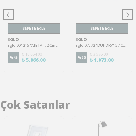
SEPETE EKLE
SEPETE EKLE
EGLO
EGLO
Eglo 901215 "AIETA" 72 Cm Uzunluğunda Çelik Siyah Fırçalanmış Pirinç Tavan Armatürü
Eglo 97572 "DUNDRY" 57 Cm Uzunluğunda Plastik Beyaz Duvar Tavan Armatürü
₺ 10,664.00
₺ 3,576.00
%
45
%
70
₺ 5,866.00
₺ 1,073.00
Çok Satanlar