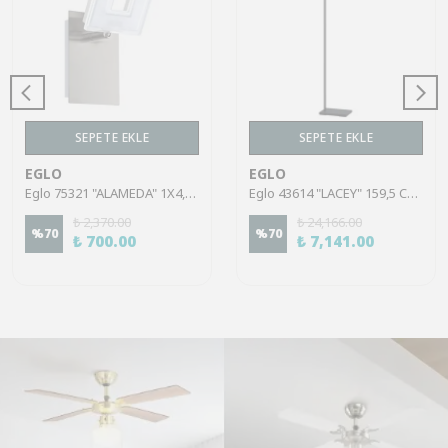
SEPETE EKLE
SEPETE EKLE
EGLO
EGLO
Eglo 75321 "ALAMEDA" 1X4,5W Çelik Nikel Mat Sıva Üstü Spot
Eglo 43614 "LACEY" 159,5 Cm Yüksekliğinde Çelik, Ahşap Köşe Lambası Lambader
₺ 2,370.00
₺ 24,166.00
%
70
%
70
₺ 700.00
₺ 7,141.00