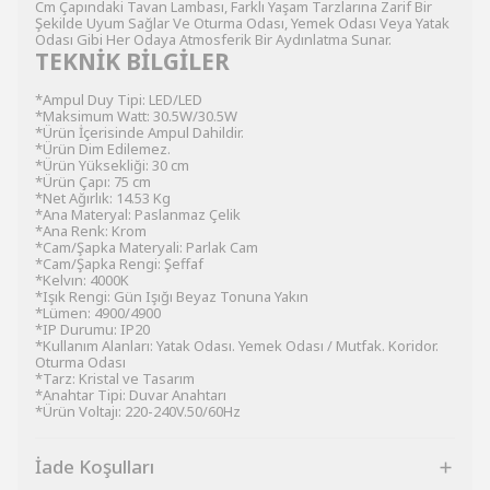
Cm Çapındaki Tavan Lambası, Farklı Yaşam Tarzlarına Zarif Bir
Şekilde Uyum Sağlar Ve Oturma Odası, Yemek Odası Veya Yatak
Odası Gibi Her Odaya Atmosferik Bir Aydınlatma Sunar.
TEKNİK BİLGİLER
*Ampul Duy Tipi: LED/LED
*Maksimum Watt: 30.5W/30.5W
*Ürün İçerisinde Ampul Dahildir.
*Ürün Dim Edilemez.
*Ürün Yüksekliği: 30 cm
*Ürün Çapı: 75 cm
*Net Ağırlık: 14.53 Kg
*Ana Materyal: Paslanmaz Çelik
*Ana Renk: Krom
*Cam/Şapka Materyali: Parlak Cam
*Cam/Şapka Rengi: Şeffaf
*Kelvın: 4000K
*Işık Rengi: Gün Işığı Beyaz Tonuna Yakın
*Lümen: 4900/4900
*IP Durumu: IP20
*Kullanım Alanları: Yatak Odası. Yemek Odası / Mutfak. Koridor.
Oturma Odası
*Tarz: Kristal ve Tasarım
*Anahtar Tipi: Duvar Anahtarı
*Ürün Voltajı: 220-240V.50/60Hz
İade Koşulları