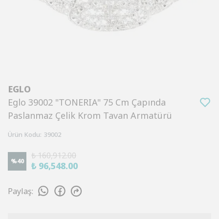
EGLO
Eglo 39002 "TONERIA" 75 Cm Çapında
Paslanmaz Çelik Krom Tavan Armatürü
Ürün Kodu
:
39002
₺ 160,912.00
%
40
₺ 96,548.00
Paylaş
: