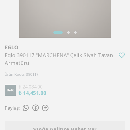
EGLO
Eglo 390117 "MARCHENA" Çelik Siyah Tavan
Armatürü
Ürün Kodu
:
390117
₺ 24,084.00
%
40
₺ 14,451.00
Paylaş
:
Stoğa Gelince Haber Ver