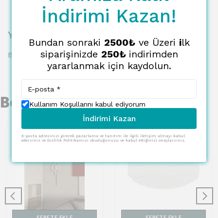
İndirimi Kazan!
Yorumlar
Bundan sonraki
2500₺
ve Üzeri
i
lk
siparişinizde
250₺
indirimden
Bu ürün için henüz yorum yapılmamış.
yararlanmak için kaydolun.
Benzer Ürünler
Kullanım Koşullarını kabul ediyorum
İndirimi Kazan
E-posta adresinizi girerek pazarlama ve tanıtım ile ilgili iletişim almayı kabul
edersiniz ve Gizlilik Politikamızı okuduğunuzu ve kabul ettiğinizi onaylarsınız.
SEPETE EKLE
SEPETE EKLE