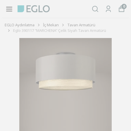
0
EGLO Aydınlatma
İç Mekan
Tavan Armatürü
Eglo 390117 "MARCHENA" Çelik Siyah Tavan Armatürü