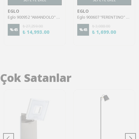
EGLO
EGLO
Eglo 900952 "AMANDOLO" 77,5 Cm Uzunluğunda Alüminyum, Çelik Beyaz Tavan Armatürü RGB
Eglo 900607 "FERENTINO" 28 Cm Çapında Çelik Beyaz Tavan Armatürü
₺ 27,259.00
₺ 3,088.00
%
45
%
45
₺ 14,993.00
₺ 1,699.00
Çok Satanlar