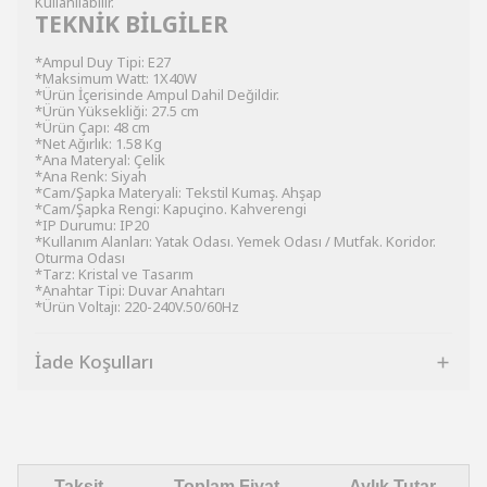
Kullanılabilir.
TEKNİK BİLGİLER
*Ampul Duy Tipi: E27
*Maksimum Watt: 1X40W
*Ürün İçerisinde Ampul Dahil Değildir.
*Ürün Yüksekliği: 27.5 cm
*Ürün Çapı: 48 cm
*Net Ağırlık: 1.58 Kg
*Ana Materyal: Çelik
*Ana Renk: Siyah
*Cam/Şapka Materyali: Tekstil Kumaş. Ahşap
*Cam/Şapka Rengi: Kapuçino. Kahverengi
*IP Durumu: IP20
*Kullanım Alanları: Yatak Odası. Yemek Odası / Mutfak. Koridor.
Oturma Odası
*Tarz: Kristal ve Tasarım
*Anahtar Tipi: Duvar Anahtarı
*Ürün Voltajı: 220-240V.50/60Hz
İade Koşulları
Taksit
Toplam Fiyat
Aylık Tutar