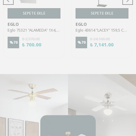
SEPETE EKLE
SEPETE EKLE
EGLO
EGLO
Eglo 75321 "ALAMEDA" 1X4,5W Çelik Nikel Mat Sıva Üstü Spot
Eglo 43614 "LACEY" 159,5 Cm Yüksekliğinde Çelik, Ahşap Köşe Lambası Lambader
₺ 2,370.00
₺ 24,166.00
%
70
%
70
₺ 700.00
₺ 7,141.00