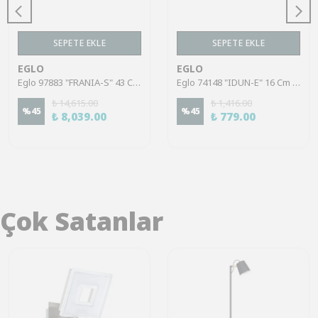
SEPETE EKLE
SEPETE EKLE
EGLO
EGLO
Eglo 97883 "FRANIA-S" 43 Cm Uzunluğunda Çelik Beyaz Duvar Tavan Armatürü
Eglo 74148 "IDUN-E" 16 Cm Çapında Plastik Beyaz Tavan Armatürü
₺ 14,615.00
₺ 1,416.00
%
45
%
45
₺ 8,039.00
₺ 779.00
Çok Satanlar