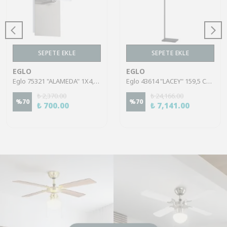
SEPETE EKLE
SEPETE EKLE
EGLO
EGLO
Eglo 75321 "ALAMEDA" 1X4,5W Çelik Nikel Mat Sıva Üstü Spot
Eglo 43614 "LACEY" 159,5 Cm Yüksekliğinde Çelik, Ahşap Köşe Lambası Lambader
₺ 2,370.00
₺ 24,166.00
%
70
%
70
₺ 700.00
₺ 7,141.00