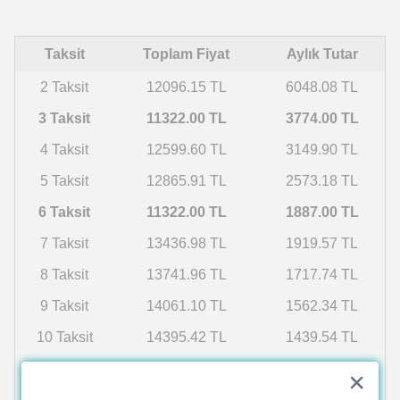
Taksit
Toplam Fiyat
Aylık Tutar
2 Taksit
12096.15 TL
6048.08 TL
3 Taksit
11322.00 TL
3774.00 TL
4 Taksit
12599.60 TL
3149.90 TL
5 Taksit
12865.91 TL
2573.18 TL
6 Taksit
11322.00 TL
1887.00 TL
7 Taksit
13436.98 TL
1919.57 TL
8 Taksit
13741.96 TL
1717.74 TL
9 Taksit
14061.10 TL
1562.34 TL
10 Taksit
14395.42 TL
1439.54 TL
11 Taksit
14746.03 TL
1340.55 TL
12 Taksit
15114.14 TL
1259.51 TL