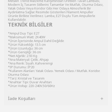
Metalin Trend Malzeme Karışımından Üretilen Tavan Lambası,
Modern İç Tasarım Stillerini Tamamlar Ve Mutfak, Oturma Odası,
Yatak Odası Veya Koridor Gibi Her Odaya Atmosferik Bir
Aydınlatma Sağlar. Resimde Gösterilen Filament Ampuller
Ürünle Birlikte Verilmez. Lamba, E27 Duylu Tüm Ampullerle
Kullanılabilir.
TEKNİK BİLGİLER
*Ampul Duy Tipi: E27
*Maksimum Watt: 2X40W
*Ürün İçerisinde Ampul Dahil Değildir.
*Ürün Yüksekliği: 13.5 cm
*Ürün Uzunluğu: 36 cm
*Ürün Genişliği: 36 cm
*Net Ağırlık: 2.93 Kg
*Ana Materyal: Çelik. Ahşap
*Ana Renk: Siyah. Kahverengi
*IP Durumu: IP20
*Kullanım Alanları: Yatak Odası. Yemek Odası / Mutfak. Koridor.
Oturma Odası
*Tarz: Kristal ve Tasarım
*Anahtar Tipi: Duvar Anahtarı
*Ürün Voltajı: 220-240V.50/60Hz
İade Koşulları