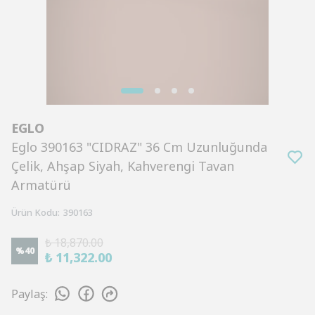
EGLO
Eglo 390163 "CIDRAZ" 36 Cm Uzunluğunda
Çelik, Ahşap Siyah, Kahverengi Tavan
Armatürü
Ürün Kodu
:
390163
₺ 18,870.00
%
40
₺ 11,322.00
Paylaş
: