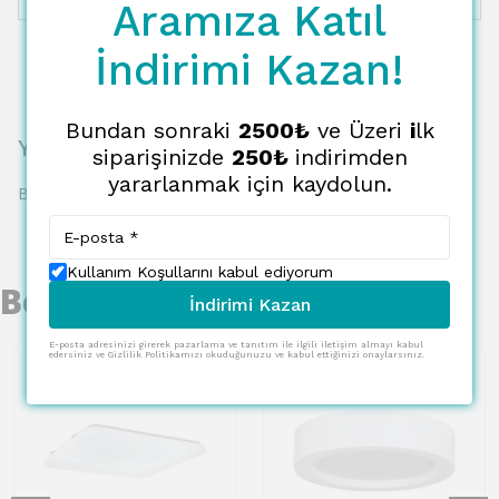
Aramıza Katıl
İndirimi Kazan!
Bundan sonraki
2500₺
ve Üzeri
i
lk
Yorumlar
siparişinizde
250₺
indirimden
yararlanmak için kaydolun.
Bu ürün için henüz yorum yapılmamış.
Kullanım Koşullarını kabul ediyorum
Benzer Ürünler
İndirimi Kazan
E-posta adresinizi girerek pazarlama ve tanıtım ile ilgili iletişim almayı kabul
edersiniz ve Gizlilik Politikamızı okuduğunuzu ve kabul ettiğinizi onaylarsınız.