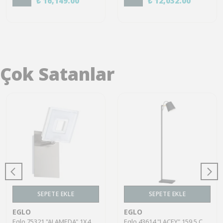
₺ 16,149.00
₺ 12,032.00
Çok Satanlar
SEPETE EKLE
SEPETE EKLE
EGLO
EGLO
Eglo 75321 "ALAMEDA" 1X4,5W Çelik Nikel Mat Sıva Üstü Spot
Eglo 43614 "LACEY" 159,5 Cm Yüksekliğinde Çelik, Ahşap Köşe Lambası Lambader