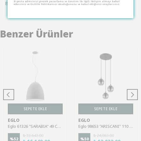
E-posta adresinizi girerek pazarlama ve tanıtım ile ilgili iletişim almayı kabul
Bu ürün için henüz yorum yapılmamış.
edersiniz ve Gizlilik Politikamızı okuduğunuzu ve kabul ettiğinizi onaylarsınız.
Benzer Ürünler
SEPETE EKLE
SEPETE EKLE
EGLO
EGLO
Eglo 61326 "SARABIA" 49 Cm Yüksekliğinde 48.5 Cm Çapında Çelik Sarkıt Avize
Eglo 98653 "ARISCANI" 110 Cm Yüksekliğinde Çelik Siyah Sarkıt Avize
₺ 33,643.00
₺ 24,063.00
%
52
%
50