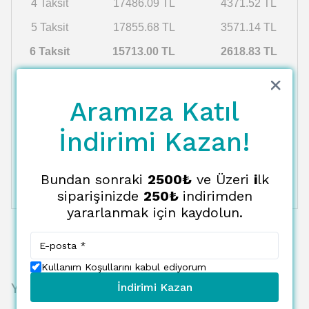
4 Taksit
17486.09 TL
4371.52 TL
5 Taksit
17855.68 TL
3571.14 TL
6 Taksit
15713.00 TL
2618.83 TL
7 Taksit
18648.23 TL
2664.03 TL
8 Taksit
19071.49 TL
2383.94 TL
Aramıza Katıl
9 Taksit
19514.41 TL
2168.27 TL
İndirimi Kazan!
10 Taksit
19978.39 TL
1997.84 TL
11 Taksit
20464.96 TL
1860.45 TL
Bundan sonraki
2500₺
ve Üzeri
i
lk
siparişinizde
250₺
indirimden
12 Taksit
20975.84 TL
1747.99 TL
yararlanmak için kaydolun.
Kullanım Koşullarını kabul ediyorum
Yorumlar
İndirimi Kazan