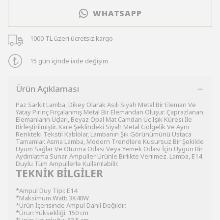
WHATSAPP
1000 TL üzeri ücretsiz kargo
15 gün içinde iade değişim
Ürün Açıklaması
Paz Sarkıt Lamba, Dikey Olarak Asılı Siyah Metal Bir Eleman Ve
Yatay Pirinç Fırçalanmış Metal Bir Elemandan Oluşur. Çaprazlanan
Elemanların Uçları, Beyaz Opal Mat Camdan Üç Işık Küresi İle
Birleştirilmiştir. Kare Şeklindeki Siyah Metal Gölgelik Ve Aynı
Renkteki Tekstil Kablolar, Lambanın Şık Görünümünü Ustaca
Tamamlar. Asma Lamba, Modern Trendlere Kusursuz Bir Şekilde
Uyum Sağlar Ve Oturma Odası Veya Yemek Odası İçin Uygun Bir
Aydınlatma Sunar. Ampuller Ürünle Birlikte Verilmez. Lamba, E14
Duylu Tüm Ampullerle Kullanılabilir.
TEKNİK BİLGİLER
*Ampul Duy Tipi: E14
*Maksimum Watt: 3X40W
*Ürün İçerisinde Ampul Dahil Değildir.
*Ürün Yüksekliği: 150 cm