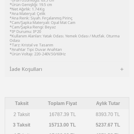
*Ürün Uzunluğu: 63.5 cm
*Ürün Genişliği: 19.5 cm
*Net Ağırlık: 1.74 Kg
*Ana Materyal: Çelik
*Ana Renk: Siyah. Fırçalanmış Pirinç
*Cam/Şapka Materyali: Opal Mat Cam
*Cam/Şapka Rengi: Beyaz
*IP Durumu: IP20
*Kullanım Alanları: Yatak Odası. Yemek Odası / Mutfak. Oturma
Odası
*Tarz: Kristal ve Tasarım
*Anahtar Tipi: Duvar Anahtarı
*Ürün Voltajı: 220-240V.50/60Hz
İade Koşulları
Taksit
Toplam Fiyat
Aylık Tutar
2 Taksit
16787.39 TL
8393.70 TL
3 Taksit
15713.00 TL
5237.67 TL