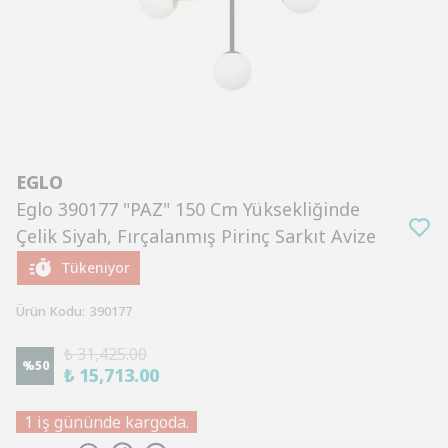
EGLO
Eglo 390177 "PAZ" 150 Cm Yüksekliğinde
Çelik Siyah, Fırçalanmış Pirinç Sarkıt Avize
Tükeniyor
Ürün Kodu
:
390177
₺ 31,425.00
%
50
₺ 15,713.00
1 iş gününde kargoda.