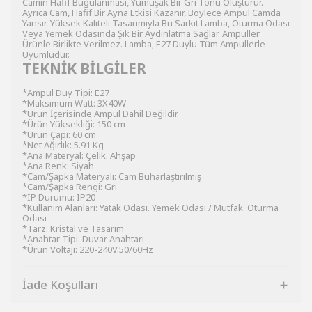
Camın Hafif Buğulanması, Yumuşak Bir Gri Tonu Oluşturur.
Ayrıca Cam, Hafif Bir Ayna Etkisi Kazanır, Böylece Ampul Camda
Yansır. Yüksek Kaliteli Tasarımıyla Bu Sarkıt Lamba, Oturma Odası
Veya Yemek Odasında Şık Bir Aydınlatma Sağlar. Ampuller
Ürünle Birlikte Verilmez. Lamba, E27 Duylu Tüm Ampullerle
Uyumludur.
TEKNİK BİLGİLER
*Ampul Duy Tipi: E27
*Maksimum Watt: 3X40W
*Ürün İçerisinde Ampul Dahil Değildir.
*Ürün Yüksekliği: 150 cm
*Ürün Çapı: 60 cm
*Net Ağırlık: 5.91 Kg
*Ana Materyal: Çelik. Ahşap
*Ana Renk: Siyah
*Cam/Şapka Materyali: Cam Buharlaştırılmış
*Cam/Şapka Rengi: Gri
*IP Durumu: IP20
*Kullanım Alanları: Yatak Odası. Yemek Odası / Mutfak. Oturma
Odası
*Tarz: Kristal ve Tasarım
*Anahtar Tipi: Duvar Anahtarı
*Ürün Voltajı: 220-240V.50/60Hz
İade Koşulları