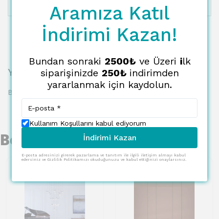
Aramıza Katıl
12 Taksit
54632.23 TL
4552.69 TL
İndirimi Kazan!
Bundan sonraki
2500₺
ve Üzeri
i
lk
Yorumlar
siparişinizde
250₺
indirimden
yararlanmak için kaydolun.
Bu ürün için henüz yorum yapılmamış.
Kullanım Koşullarını kabul ediyorum
Benzer Ürünler
İndirimi Kazan
E-posta adresinizi girerek pazarlama ve tanıtım ile ilgili iletişim almayı kabul
edersiniz ve Gizlilik Politikamızı okuduğunuzu ve kabul ettiğinizi onaylarsınız.