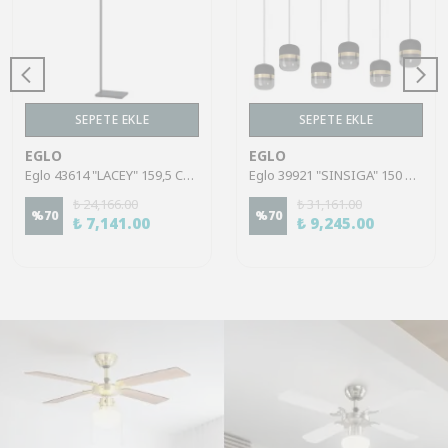
SEPETE EKLE
SEPETE EKLE
EGLO
EGLO
Eglo 43614 "LACEY" 159,5 Cm Yüksekliğinde Çelik, Ahşap Köşe Lambası Lambader
Eglo 39921 "SINSIGA" 150 Cm Yüksekliğinde Çelik Siyah Sarkıt Avize
₺ 24,166.00
₺ 31,161.00
%
70
%
70
₺ 7,141.00
₺ 9,245.00