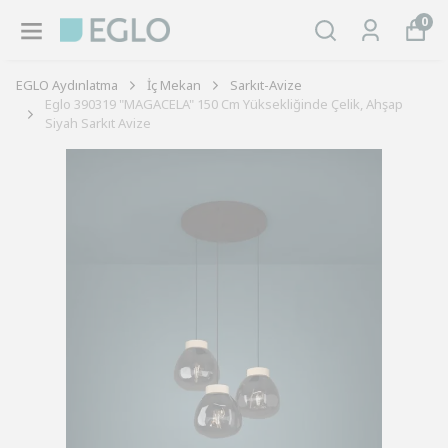
0
EGLO Aydınlatma
İç Mekan
Sarkıt-Avize
Eglo 390319 "MAGACELA" 150 Cm Yüksekliğinde Çelik, Ahşap
Siyah Sarkıt Avize