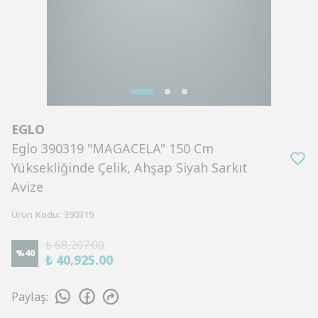
EGLO
Eglo 390319 "MAGACELA" 150 Cm
Yüksekliğinde Çelik, Ahşap Siyah Sarkıt
Avize
Ürün Kodu
:
390319
₺ 68,207.00
%
40
₺ 40,925.00
Paylaş
: