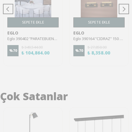
SEPETE EKLE
SEPETE EKLE
EGLO
EGLO
Eglo 390402 "PARATEBUENO 1" 78 Cm Çapında Çelik Krom Sarkıt Avize
Eglo 390164 "CIDRAZ" 150 Cm Yüksekliğinde Çelik, Ahşap Siyah, Kahverengi Sarkıt Avize
₺ 349,544.00
₺ 27,858.00
%
70
%
70
₺ 104,864.00
₺ 8,358.00
Çok Satanlar