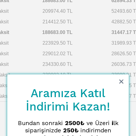
aksit
188683.00 TL
62894.33 
aksit
209974.40 TL
52493.60 
aksit
214412.50 TL
42882.50 
aksit
188683.00 TL
31447.17 
aksit
223929.50 TL
31989.93 
aksit
229012.02 TL
28626.50 
aksit
234330.60 TL
26036.73 
aksit
239902.10 TL
23990.21 
aksit
245744.99 TL
22340.45 
Aramıza Katıl
aksit
251879.59 TL
20989.97 
İndirimi Kazan!
Bundan sonraki
2500₺
ve Üzeri
i
lk
siparişinizde
250₺
indirimden