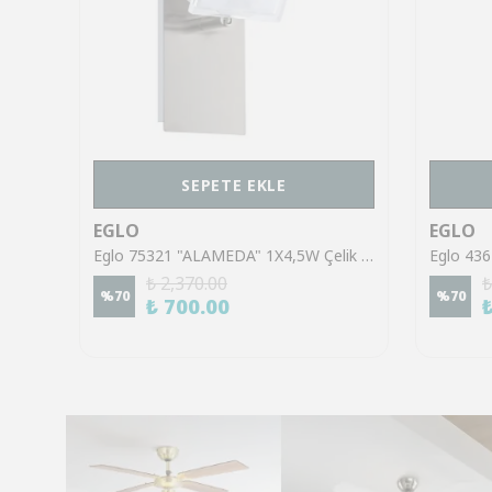
SEPETE EKLE
EGLO
EGLO
Eglo 43553 "GILTSPUR" Çelik Siyah Tavan Armatürü
Eglo 75321 "ALAMEDA" 1X4,5W Çelik Nikel Mat Sıva Üstü Spot
₺ 2,370.00
₺
%
70
%
70
₺ 700.00