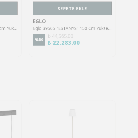
SEPETE EKLE
EGLO
EGL
Eglo 390459 "MENORCA" 150 cm Yüksekliğinde Nikel-Nero Çelik Sarkıt Avize
Eglo 39565 "ESTANYS" 150 Cm Yüksekliğinde Çelik Nikel Nero Sarkıt Avize
₺ 44,565.00
%
50
%
50
₺ 22,283.00