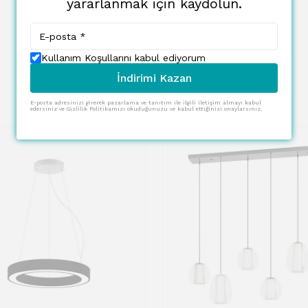
yararlanmak için kaydolun.
Kullanım Koşullarını kabul ediyorum
İndirimi Kazan
E-posta adresinizi girerek pazarlama ve tanıtım ile ilgili iletişim almayı kabul
edersiniz ve Gizlilik Politikamızı okuduğunuzu ve kabul ettiğinizi onaylarsınız.