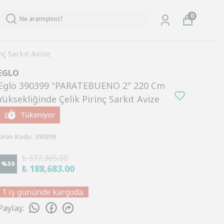
0
ç Sarkıt Avize
EGLO
Eglo 390399 "PARATEBUENO 2" 220 Cm
Yüksekliğinde Çelik Pirinç Sarkıt Avize
Tükeniyor
Ürün Kodu
:
390399
₺ 377,365.00
%
50
₺ 188,683.00
1 iş gününde kargoda.
Paylaş
: