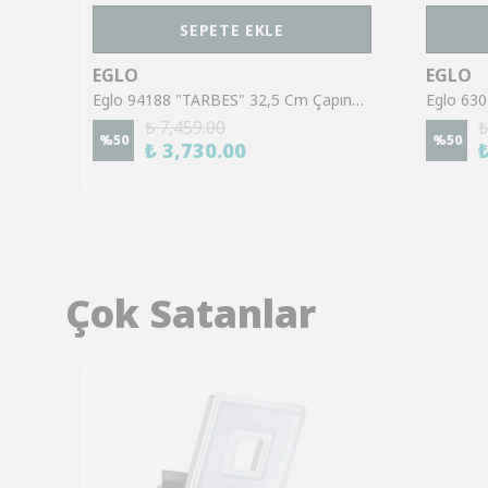
SEPETE EKLE
EGLO
EGLO
Eglo 62515 "TORTORETO" 4 Cm Çapında Çelik Beyaz Sarkıt Avize
Eglo 94188 "TARBES" 32,5 Cm Çapında Plastik Siyah Sarkıt Avize
₺ 7,459.00
₺
%
50
%
50
₺ 3,730.00
Çok Satanlar