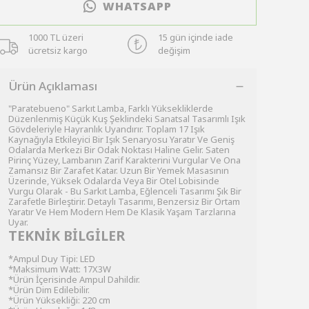
WHATSAPP
1000 TL üzeri
15 gün içinde iade
ücretsiz kargo
değişim
Ürün Açıklaması
"Paratebueno" Sarkıt Lamba, Farklı Yüksekliklerde
Düzenlenmiş Küçük Kuş Şeklindeki Sanatsal Tasarımlı Işık
Gövdeleriyle Hayranlık Uyandırır. Toplam 17 Işık
Kaynağıyla Etkileyici Bir Işık Senaryosu Yaratır Ve Geniş
Odalarda Merkezi Bir Odak Noktası Haline Gelir. Saten
Pirinç Yüzey, Lambanın Zarif Karakterini Vurgular Ve Ona
Zamansız Bir Zarafet Katar. Uzun Bir Yemek Masasının
Üzerinde, Yüksek Odalarda Veya Bir Otel Lobisinde
Vurgu Olarak - Bu Sarkıt Lamba, Eğlenceli Tasarımı Şık Bir
Zarafetle Birleştirir. Detaylı Tasarımı, Benzersiz Bir Ortam
Yaratır Ve Hem Modern Hem De Klasik Yaşam Tarzlarına
Uyar.
TEKNİK BİLGİLER
*Ampul Duy Tipi: LED
*Maksimum Watt: 17X3W
*Ürün İçerisinde Ampul Dahildir.
*Ürün Dim Edilebilir.
*Ürün Yüksekliği: 220 cm