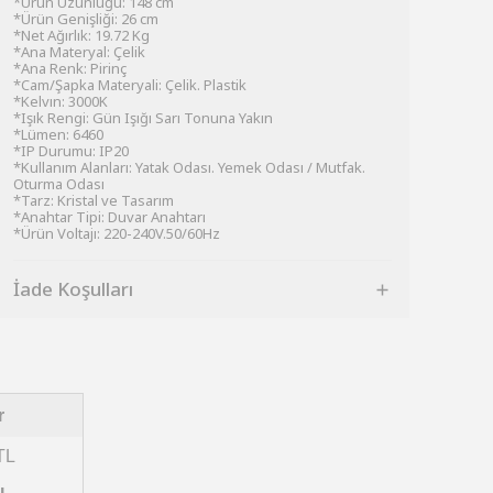
*Ürün Uzunluğu: 148 cm
*Ürün Genişliği: 26 cm
*Net Ağırlık: 19.72 Kg
*Ana Materyal: Çelik
*Ana Renk: Pirinç
*Cam/Şapka Materyali: Çelik. Plastik
*Kelvın: 3000K
*Işık Rengi: Gün Işığı Sarı Tonuna Yakın
*Lümen: 6460
*IP Durumu: IP20
*Kullanım Alanları: Yatak Odası. Yemek Odası / Mutfak.
Oturma Odası
*Tarz: Kristal ve Tasarım
*Anahtar Tipi: Duvar Anahtarı
*Ürün Voltajı: 220-240V.50/60Hz
İade Koşulları
r
TL