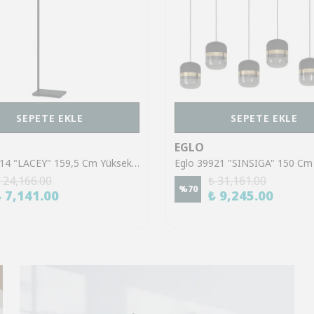
SEPETE EKLE
SEPETE EKLE
EGLO
Eglo 43614 "LACEY" 159,5 Cm Yüksekliğinde Çelik, Ahşap Köşe Lambası Lambader
 24,166.00
₺ 31,161.00
%
70
₺ 7,141.00
₺ 9,245.00