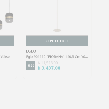
SEPETE EKLE
EGLO
EGL
Eglo 39921 "SINSIGA" 150 Cm Yüksekliğinde Çelik Siyah Sarkıt Avize
Eglo 901112 "FIORANA" 140,5 Cm Yüksekliğinde Çelik Köşe Lambası Lambader
₺ 11,513.00
%
70
%
70
₺ 3,437.00