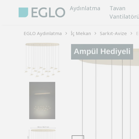
Aydınlatma
Tavan
Vantilatör
EGLO Aydınlatma
İç Mekan
Sarkıt-Avize
E