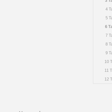
3 T
4 T
5 T
6 T
7 T
8 T
9 T
10 T
11 T
12 T