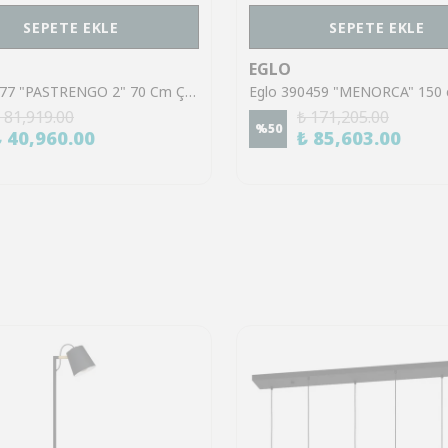
SEPETE EKLE
SEPETE EKLE
EGLO
Eglo 63077 "PASTRENGO 2" 70 Cm Çapında Çelik Siyah Sarkıt Avize
 81,919.00
₺ 171,205.00
%
50
₺ 40,960.00
₺ 85,603.00