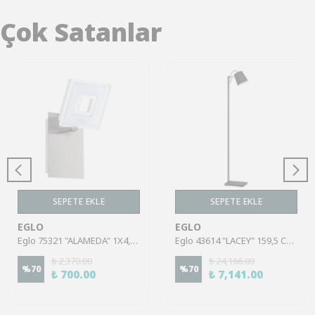
Çok Satanlar
SEPETE EKLE
SEPETE EKLE
EGLO
EGLO
Eglo 75321 "ALAMEDA" 1X4,5W Çelik Nikel Mat Sıva Üstü Spot
Eglo 43614 "LACEY" 159,5 Cm Yüksekliğinde Çelik, Ahşap Köşe Lambası Lambader
₺ 2,370.00
₺ 24,166.00
%
70
%
70
₺ 700.00
₺ 7,141.00