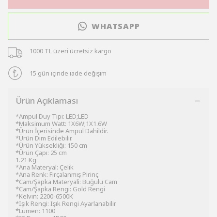
WHATSAPP
1000 TL üzeri ücretsiz kargo
15 gün içinde iade değişim
Ürün Açıklaması
*Ampul Duy Tipi: LED;LED
*Maksimum Watt: 1X6W;1X1.6W
*Ürün İçerisinde Ampul Dahildir.
*Ürün Dim Edilebilir.
*Ürün Yüksekliği: 150 cm
*Ürün Çapı: 25 cm
1.21 Kg
*Ana Materyal: Çelik
*Ana Renk: Fırçalanmış Pirinç
*Cam/Şapka Materyali: Buğulu Cam
*Cam/Şapka Rengi: Gold Rengi
*Kelvın: 2200-6500K
*Işık Rengi: Işık Rengi Ayarlanabilir
*Lümen: 1100