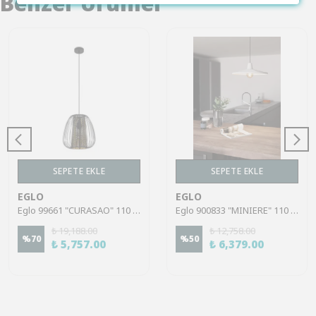
Benzer Ürünler
SEPETE EKLE
SEPETE EKLE
EGLO
EGLO
Eglo 99661 "CURASAO" 110 Cm Yüksekliğinde Çelik Siyah Sarkıt Avize
Eglo 900833 "MINIERE" 110 Cm Yüksekliğinde Çelik Siyah Sarkıt Avize
₺ 19,188.00
₺ 12,758.00
%
70
%
50
₺ 5,757.00
₺ 6,379.00