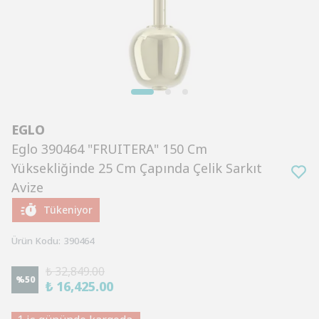
EGLO
Eglo 390464 "FRUITERA" 150 Cm
Yüksekliğinde 25 Cm Çapında Çelik Sarkıt
Avize
Tükeniyor
Ürün Kodu
:
390464
₺ 32,849.00
%
50
₺ 16,425.00