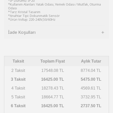
*IP Durumu: IP20
*Kullanım Alanları: Yatak Odası, Yemek Odası / Mutfak, Oturma
Odası
*Tarz: Kristal Tasarım
*Anahtar Tipi: Dokunmatik Sensör
*Ürün Voltajı: 220-240V,50/60Hz
İade Koşulları
Taksit
Toplam Fiyat
Aylık Tutar
2 Taksit
17548.08 TL
8774.04 TL
3 Taksit
16425.00 TL
5475.00 TL
4 Taksit
18278.43 TL
4569.61 TL
5 Taksit
18664.77 TL
3732.95 TL
6 Taksit
16425.00 TL
2737.50 TL