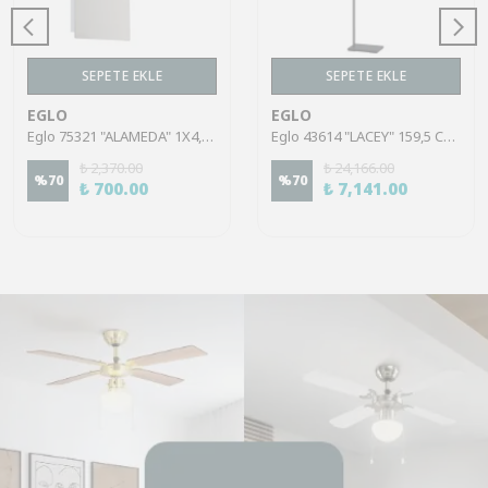
SEPETE EKLE
SEPETE EKLE
EGLO
EGLO
Eglo 75321 "ALAMEDA" 1X4,5W Çelik Nikel Mat Sıva Üstü Spot
Eglo 43614 "LACEY" 159,5 Cm Yüksekliğinde Çelik, Ahşap Köşe Lambası Lambader
₺ 2,370.00
₺ 24,166.00
%
70
%
70
₺ 700.00
₺ 7,141.00