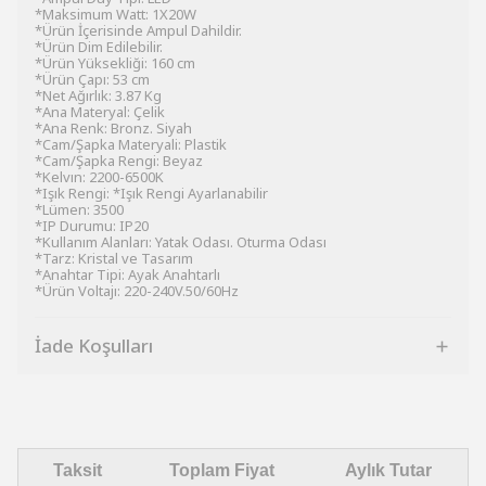
*Maksimum Watt: 1X20W
*Ürün İçerisinde Ampul Dahildir.
*Ürün Dim Edilebilir.
*Ürün Yüksekliği: 160 cm
*Ürün Çapı: 53 cm
*Net Ağırlık: 3.87 Kg
*Ana Materyal: Çelik
*Ana Renk: Bronz. Siyah
*Cam/Şapka Materyali: Plastik
*Cam/Şapka Rengi: Beyaz
*Kelvın: 2200-6500K
*Işık Rengi: *Işık Rengi Ayarlanabilir
*Lümen: 3500
*IP Durumu: IP20
*Kullanım Alanları: Yatak Odası. Oturma Odası
*Tarz: Kristal ve Tasarım
*Anahtar Tipi: Ayak Anahtarlı
*Ürün Voltajı: 220-240V.50/60Hz
İade Koşulları
Taksit
Toplam Fiyat
Aylık Tutar