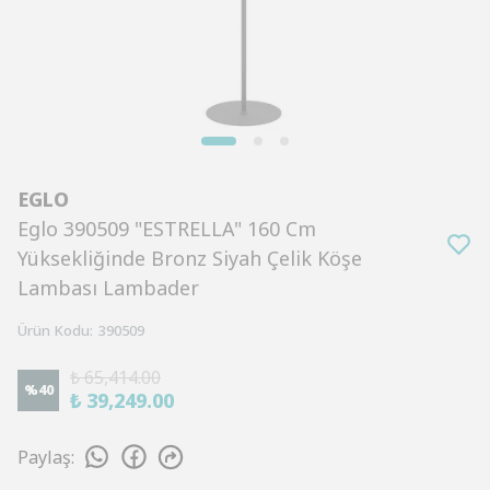
EGLO
Eglo 390509 "ESTRELLA" 160 Cm
Yüksekliğinde Bronz Siyah Çelik Köşe
Lambası Lambader
Ürün Kodu
:
390509
₺ 65,414.00
%
40
₺ 39,249.00
Paylaş
: