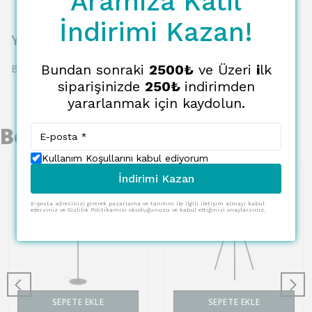
Aramıza Katıl
İndirimi Kazan!
Yorumlar
Bundan sonraki
2500₺
ve Üzeri
i
lk
Bu ürün için henüz yorum yapılmamış.
siparişinizde
250₺
indirimden
yararlanmak için kaydolun.
Benzer Ürünler
Kullanım Koşullarını kabul ediyorum
İndirimi Kazan
E-posta adresinizi girerek pazarlama ve tanıtım ile ilgili iletişim almayı kabul
edersiniz ve Gizlilik Politikamızı okuduğunuzu ve kabul ettiğinizi onaylarsınız.
SEPETE EKLE
SEPETE EKLE