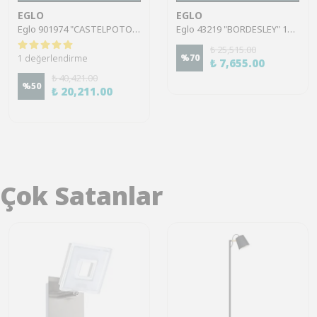
EGLO
EGLO
Eglo 901974 "CASTELPOTO 1" 180 Cm Yüksekliğinde Siyah Çelik Dokunmatik Köşe Lambası Lambader
Eglo 43219 "BORDESLEY" 139 Cm Yüksekliğinde Çelik Köşe Lambası Lambader
₺ 25,515.00
%
70
1 değerlendirme
₺ 7,655.00
₺ 40,421.00
%
50
₺ 20,211.00
Çok Satanlar