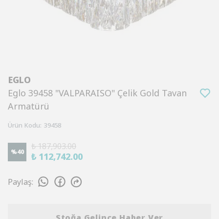
EGLO
Eglo 39458 "VALPARAISO" Çelik Gold Tavan
Armatürü
Ürün Kodu
:
39458
₺ 187,903.00
%
40
₺ 112,742.00
Paylaş
:
Stoğa Gelince Haber Ver