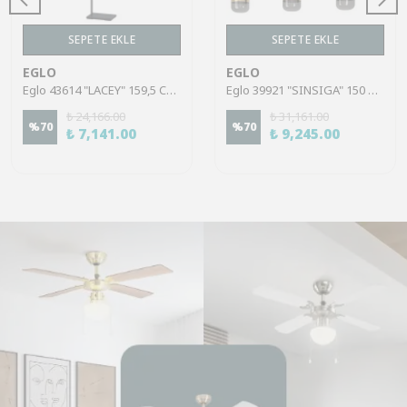
SEPETE EKLE
SEPETE EKLE
EGLO
EGLO
Eglo 43614 "LACEY" 159,5 Cm Yüksekliğinde Çelik, Ahşap Köşe Lambası Lambader
Eglo 39921 "SINSIGA" 150 Cm Yüksekliğinde Çelik Siyah Sarkıt Avize
₺ 24,166.00
₺ 31,161.00
%
70
%
70
₺ 7,141.00
₺ 9,245.00