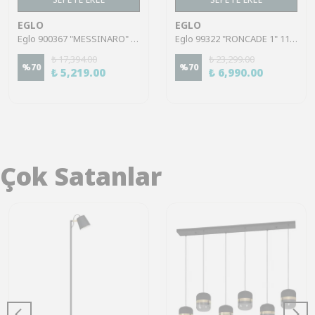
EGLO
EGLO
Eglo 900367 "MESSINARO" 72 Cm Uzunluğunda Çelik Siyah, Fırçalanmış Pirinç Tavan Armatürü
Eglo 99322 "RONCADE 1" 116 Cm Uzunluğunda Çelik, Alüminyum Siyah Duvar Tavan Armatürü
₺ 17,394.00
₺ 23,299.00
%
70
%
70
₺ 5,219.00
₺ 6,990.00
Çok Satanlar