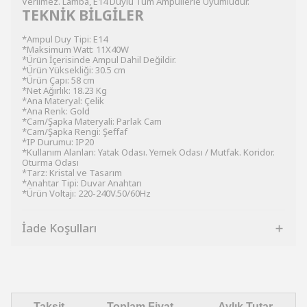
Verilmez. Lamba, E14 Duylu Tüm Ampullerle Uyumludur.
TEKNİK BİLGİLER
*Ampul Duy Tipi: E14
*Maksimum Watt: 11X40W
*Ürün İçerisinde Ampul Dahil Değildir.
*Ürün Yüksekliği: 30.5 cm
*Ürün Çapı: 58 cm
*Net Ağırlık: 18.23 Kg
*Ana Materyal: Çelik
*Ana Renk: Gold
*Cam/Şapka Materyali: Parlak Cam
*Cam/Şapka Rengi: Şeffaf
*IP Durumu: IP20
*Kullanım Alanları: Yatak Odası. Yemek Odası / Mutfak. Koridor.
Oturma Odası
*Tarz: Kristal ve Tasarım
*Anahtar Tipi: Duvar Anahtarı
*Ürün Voltajı: 220-240V.50/60Hz
İade Koşulları
Taksit
Toplam Fiyat
Aylık Tutar