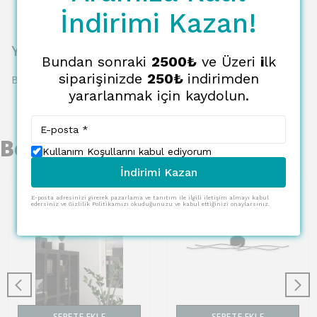
İndirimi Kazan!
Yorumlar
Bundan sonraki
2500₺
ve Üzeri
i
lk
siparişinizde
250₺
indirimden
Bu ürün için henüz yorum yapılmamış.
yararlanmak için kaydolun.
Benzer Ürünler
Kullanım Koşullarını kabul ediyorum
İndirimi Kazan
E-posta adresinizi girerek pazarlama ve tanıtım ile ilgili iletişim almayı kabul
edersiniz ve Gizlilik Politikamızı okuduğunuzu ve kabul ettiğinizi onaylarsınız.
SEPETE EKLE
SEPETE EKLE