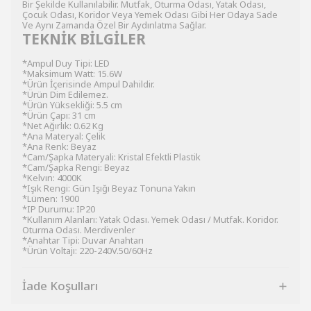
Bir Şekilde Kullanılabilir. Mutfak, Oturma Odası, Yatak Odası,
Çocuk Odası, Koridor Veya Yemek Odası Gibi Her Odaya Sade
Ve Aynı Zamanda Özel Bir Aydınlatma Sağlar.
TEKNİK BİLGİLER
*Ampul Duy Tipi: LED
*Maksimum Watt: 15.6W
*Ürün İçerisinde Ampul Dahildir.
*Ürün Dim Edilemez.
*Ürün Yüksekliği: 5.5 cm
*Ürün Çapı: 31 cm
*Net Ağırlık: 0.62 Kg
*Ana Materyal: Çelik
*Ana Renk: Beyaz
*Cam/Şapka Materyali: Kristal Efektli Plastik
*Cam/Şapka Rengi: Beyaz
*Kelvın: 4000K
*Işık Rengi: Gün Işığı Beyaz Tonuna Yakın
*Lümen: 1900
*IP Durumu: IP20
*Kullanım Alanları: Yatak Odası. Yemek Odası / Mutfak. Koridor.
Oturma Odası. Merdivenler
*Anahtar Tipi: Duvar Anahtarı
*Ürün Voltajı: 220-240V.50/60Hz
İade Koşulları