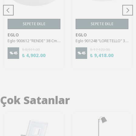
SEPETE EKLE
SEPETE EKLE
EGLO
EGLO
Eglo 900612 "RENDE" 38 Cm Çapında Çelik Beyaz Tavan Armatürü
Eglo 901248 "LORETELLO" 35 Cm Çapında Plastik, Çelik Beyaz Duvar Tavan Armatürü
₺ 8,911.00
₺ 17,123.00
%
45
%
45
₺ 4,902.00
₺ 9,418.00
Çok Satanlar