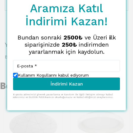
Aramıza Katıl
12 Taksit
2655.19 TL
221.27 TL
İndirimi Kazan!
Bundan sonraki
2500₺
ve Üzeri
i
lk
Yorumlar
siparişinizde
250₺
indirimden
yararlanmak için kaydolun.
Bu ürün için henüz yorum yapılmamış.
Kullanım Koşullarını kabul ediyorum
Benzer Ürünler
İndirimi Kazan
E-posta adresinizi girerek pazarlama ve tanıtım ile ilgili iletişim almayı kabul
edersiniz ve Gizlilik Politikamızı okuduğunuzu ve kabul ettiğinizi onaylarsınız.