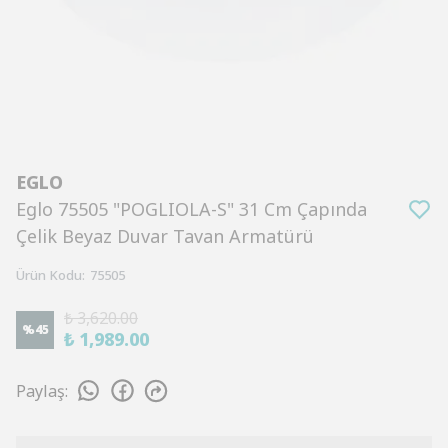
EGLO
Eglo 75505 "POGLIOLA-S" 31 Cm Çapında
Çelik Beyaz Duvar Tavan Armatürü
Ürün Kodu
:
75505
₺ 3,620.00
%
45
₺ 1,989.00
Paylaş
: