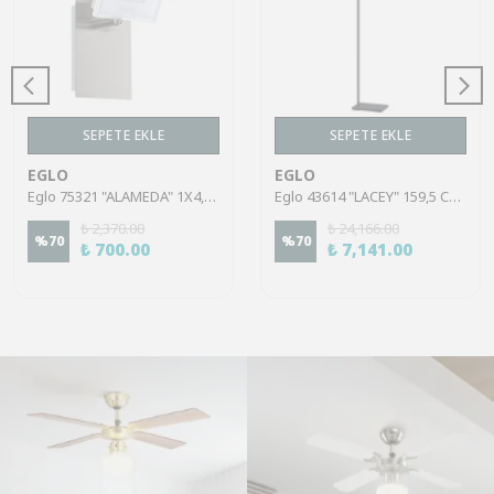
SEPETE EKLE
SEPETE EKLE
EGLO
EGLO
Eglo 75321 "ALAMEDA" 1X4,5W Çelik Nikel Mat Sıva Üstü Spot
Eglo 43614 "LACEY" 159,5 Cm Yüksekliğinde Çelik, Ahşap Köşe Lambası Lambader
₺ 2,370.00
₺ 24,166.00
%
70
%
70
₺ 700.00
₺ 7,141.00