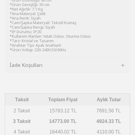
*Ürün Uzunluğu: 80 cm
*Ürün Genişliği: 30 cm
*Net Ağırlık: 7.1 Kg
*Ana Materyal: Çelik
*Ana Renk: Siyah
*Cam/Şapka Materyali: Tekstil Kumaş
*Cam/Şapka Rengi: Siyah
*IP Durumu: IP20
*Kullanım Alanları: Yatak Odası. Oturma Odası
*Tarz: Kristal ve Tasarım
*Anahtar Tipi: Ayak Anahtarlı
*Ürün Voltajı: 220-240V.50/60Hz
İade Koşulları
Taksit
Toplam Fiyat
Aylık Tutar
2 Taksit
15783.12 TL
7891.56 TL
3 Taksit
14773.00 TL
4924.33 TL
4 Taksit
16440.02 TL
4110.00 TL