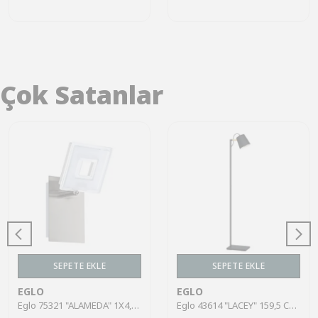
Çok Satanlar
SEPETE EKLE
SEPETE EKLE
EGLO
EGLO
Eglo 75321 "ALAMEDA" 1X4,5W Çelik Nikel Mat Sıva Üstü Spot
Eglo 43614 "LACEY" 159,5 Cm Yüksekliğinde Çelik, Ahşap Köşe Lambası Lambader