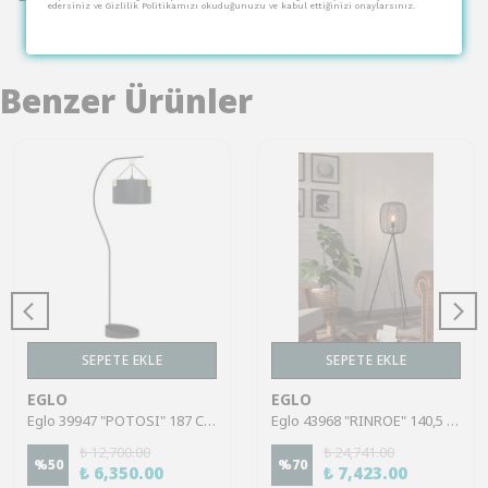
edersiniz ve Gizlilik Politikamızı okuduğunuzu ve kabul ettiğinizi onaylarsınız.
Benzer Ürünler
SEPETE EKLE
SEPETE EKLE
EGLO
EGLO
Eglo 39947 "POTOSI" 187 Cm Yüksekliğinde Çelik Köşe Lambası Lambader
Eglo 43968 "RINROE" 140,5 Cm Yüksekliğinde Çelik Köşe Lambası Lambader
₺ 12,700.00
₺ 24,741.00
%
50
%
70
₺ 6,350.00
₺ 7,423.00