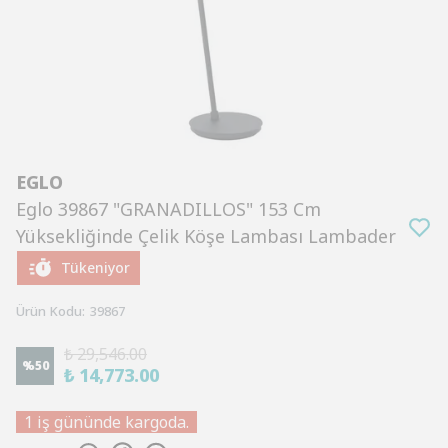
EGLO
Eglo 39867 "GRANADILLOS" 153 Cm
Yüksekliğinde Çelik Köşe Lambası Lambader
Tükeniyor
Ürün Kodu
:
39867
₺ 29,546.00
%
50
₺ 14,773.00
1 iş gününde kargoda.