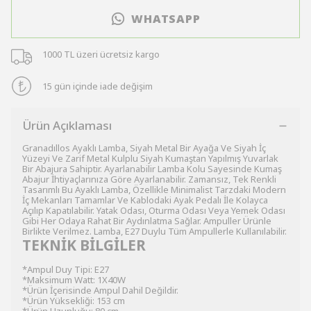
WHATSAPP
1000 TL üzeri ücretsiz kargo
15 gün içinde iade değişim
Ürün Açıklaması
Granadıllos Ayaklı Lamba, Siyah Metal Bir Ayağa Ve Siyah İç
Yüzeyi Ve Zarif Metal Kulplu Siyah Kumaştan Yapılmış Yuvarlak
Bir Abajura Sahiptir. Ayarlanabilir Lamba Kolu Sayesinde Kumaş
Abajur İhtiyaçlarınıza Göre Ayarlanabilir. Zamansız, Tek Renkli
Tasarımlı Bu Ayaklı Lamba, Özellikle Minimalist Tarzdaki Modern
İç Mekanları Tamamlar Ve Kablodaki Ayak Pedalı İle Kolayca
Açılıp Kapatılabilir. Yatak Odası, Oturma Odası Veya Yemek Odası
Gibi Her Odaya Rahat Bir Aydınlatma Sağlar. Ampuller Ürünle
Birlikte Verilmez. Lamba, E27 Duylu Tüm Ampullerle Kullanılabilir.
TEKNİK BİLGİLER
*Ampul Duy Tipi: E27
*Maksimum Watt: 1X40W
*Ürün İçerisinde Ampul Dahil Değildir.
*Ürün Yüksekliği: 153 cm