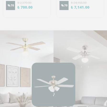
₺ 2,370.00
₺ 24,166.00
%
70
%
70
₺ 700.00
₺ 7,141.00