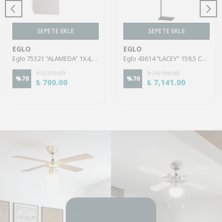
SEPETE EKLE
SEPETE EKLE
EGLO
EGLO
Eglo 75321 "ALAMEDA" 1X4,5W Çelik Nikel Mat Sıva Üstü Spot
Eglo 43614 "LACEY" 159,5 Cm Yüksekliğinde Çelik, Ahşap Köşe Lambası Lambader
₺ 2,370.00
₺ 24,166.00
%
70
%
70
₺ 700.00
₺ 7,141.00