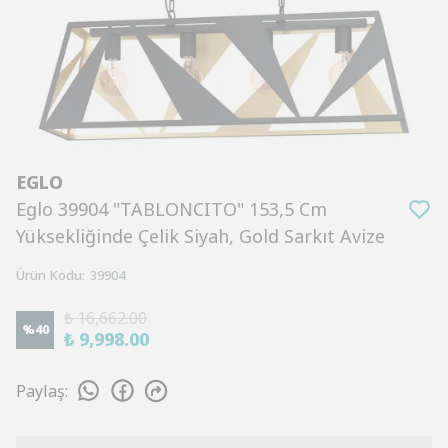
EGLO
Eglo 39904 "TABLONCITO" 153,5 Cm
Yüksekliğinde Çelik Siyah, Gold Sarkıt Avize
Ürün Kodu
:
39904
₺ 16,662.00
%
40
₺ 9,998.00
Paylaş
: