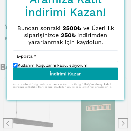
İndirimi Kazan!
Yorumlar
Bundan sonraki
2500₺
ve Üzeri
i
lk
siparişinizde
250₺
indirimden
Bu ürün için henüz yorum yapılmamış.
yararlanmak için kaydolun.
Benzer Ürünler
Kullanım Koşullarını kabul ediyorum
İndirimi Kazan
E-posta adresinizi girerek pazarlama ve tanıtım ile ilgili iletişim almayı kabul
edersiniz ve Gizlilik Politikamızı okuduğunuzu ve kabul ettiğinizi onaylarsınız.