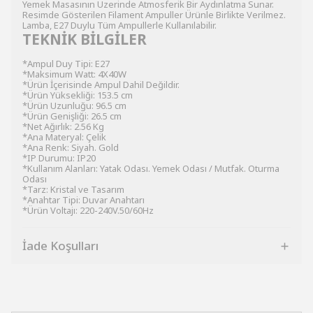
Yemek Masasının Üzerinde Atmosferik Bir Aydınlatma Sunar.
Resimde Gösterilen Filament Ampuller Ürünle Birlikte Verilmez.
Lamba, E27 Duylu Tüm Ampullerle Kullanılabilir.
TEKNİK BİLGİLER
*Ampul Duy Tipi: E27
*Maksimum Watt: 4X40W
*Ürün İçerisinde Ampul Dahil Değildir.
*Ürün Yüksekliği: 153.5 cm
*Ürün Uzunluğu: 96.5 cm
*Ürün Genişliği: 26.5 cm
*Net Ağırlık: 2.56 Kg
*Ana Materyal: Çelik
*Ana Renk: Siyah. Gold
*IP Durumu: IP20
*Kullanım Alanları: Yatak Odası. Yemek Odası / Mutfak. Oturma
Odası
*Tarz: Kristal ve Tasarım
*Anahtar Tipi: Duvar Anahtarı
*Ürün Voltajı: 220-240V.50/60Hz
İade Koşulları