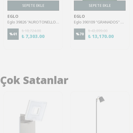
SEPETE EKLE
SEPETE EKLE
EGLO
EGLO
Eglo 39826 "AUROTONELLO" 150 Cm Yüksekliğinde Çelik Siyah Sarkıt Avize
Eglo 390109 "GRANADOS" 150 Cm Yüksekliğinde Çelik, Ahşap Siyah, Kahverengi Sarkıt Avize
₺ 18,724.00
₺ 43,899.00
%
61
%
70
₺ 7,303.00
₺ 13,170.00
Çok Satanlar